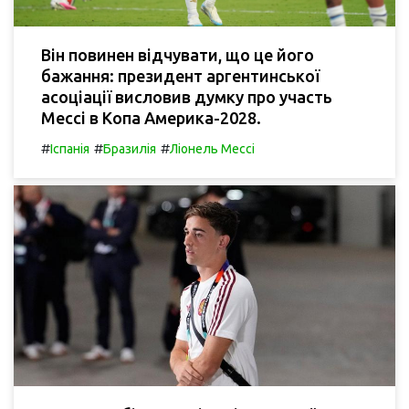
Він повинен відчувати, що це його
бажання: президент аргентинської
асоціації висловив думку про участь
Мессі в Копа Америка-2028.
#
#
#
Іспанія
Бразилія
Ліонель Мессі