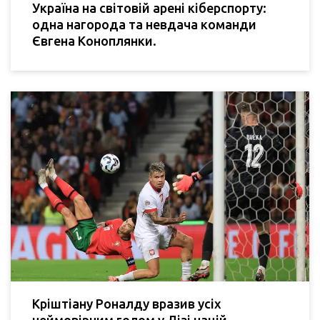
Україна на світовій арені кіберспорту:
одна нагорода та невдача команди
Євгена Коноплянки.
Кріштіану Роналду вразив усіх
неймовірним голом у Лізі націй,