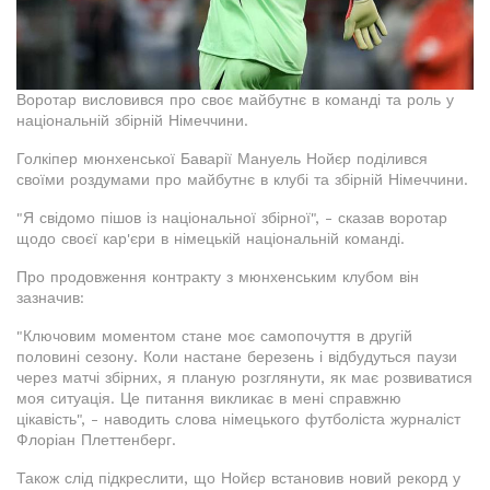
Воротар висловився про своє майбутнє в команді та роль у
національній збірній Німеччини.
Голкіпер мюнхенської Баварії Мануель Нойєр поділився
своїми роздумами про майбутнє в клубі та збірній Німеччини.
"Я свідомо пішов із національної збірної", - сказав воротар
щодо своєї кар'єри в німецькій національній команді.
Про продовження контракту з мюнхенським клубом він
зазначив:
"Ключовим моментом стане моє самопочуття в другій
половині сезону. Коли настане березень і відбудуться паузи
через матчі збірних, я планую розглянути, як має розвиватися
моя ситуація. Це питання викликає в мені справжню
цікавість", - наводить слова німецького футболіста журналіст
Флоріан Плеттенберг.
Також слід підкреслити, що Нойєр встановив новий рекорд у