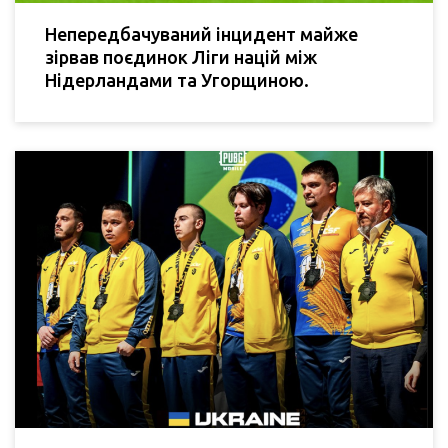
Непередбачуваний інцидент майже
зірвав поєдинок Ліги націй між
Нідерландами та Угорщиною.