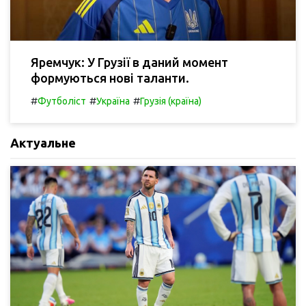
Яремчук: У Грузії в даний момент
формуються нові таланти.
#
#
#
Футболіст
Україна
Грузія (країна)
Актуальне