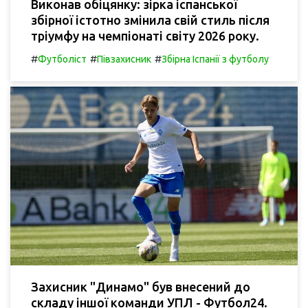
Виконав обіцянку: зірка іспанської
збірної істотно змінила свій стиль після
тріумфу на чемпіонаті світу 2026 року.
#
#
#
Футболіст
Півзахисник
Збірна Іспанії з футболу
Захисник "Динамо" був внесений до
складу іншої команди УПЛ - Футбол24.