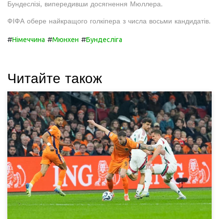
Бундеслізі, випередивши досягнення Мюллера.
ФІФА обере найкращого голкіпера з числа восьми кандидатів.
#
#
#
Німеччина
Мюнхен
Бундесліга
Читайте також