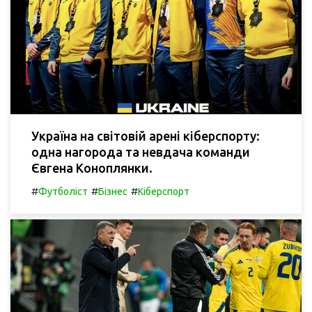
Україна на світовій арені кіберспорту:
одна нагорода та невдача команди
Євгена Коноплянки.
#
#
#
Футболіст
Бізнес
Кіберспорт