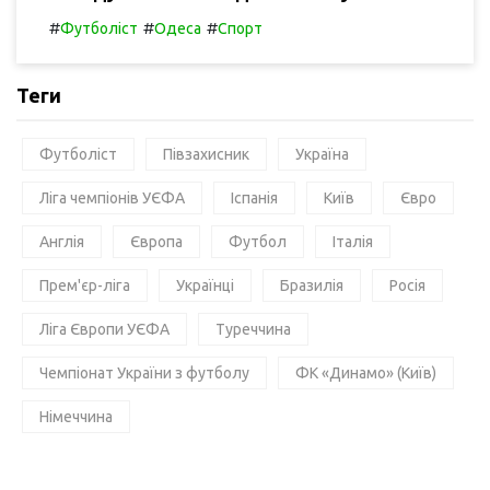
#
#
#
Футболіст
Одеса
Спорт
Теги
Футболіст
Півзахисник
Україна
Ліга чемпіонів УЄФА
Іспанія
Київ
Євро
Англія
Європа
Футбол
Італія
Прем'єр-ліга
Українці
Бразилія
Росія
Ліга Європи УЄФА
Туреччина
Чемпіонат України з футболу
ФК «Динамо» (Київ)
Німеччина