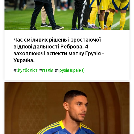
Час сміливих рішень і зростаючої
відповідальності Реброва. 4
захоплюючі аспекти матчу Грузія -
Україна.
#
#
#
Футболіст
Італія
Грузія (країна)