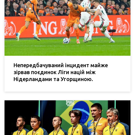
Непередбачуваний інцидент майже
зірвав поєдинок Ліги націй між
Нідерландами та Угорщиною.