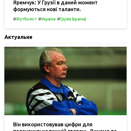
Яремчук: У Грузії в даний момент
формуються нові таланти.
#
#
#
Футболіст
Україна
Грузія (країна)
Актуальне
Він використовував цифри для
пояснення: колишній гравець Динамо та