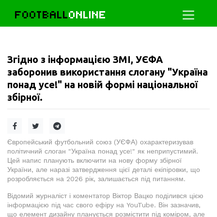
FOOTBALL
ONLINE
Згідно з інформацією ЗМІ, УЄФА
заборонив використання слогану "Україна
понад усе!" на новій формі національної
збірної.
Європейський футбольний союз (УЄФА) охарактеризував
політичний слоган "Україна понад усе!" як неприпустимий.
Цей напис планують включити на нову форму збірної
України, але наразі затвердження цієї деталі екіпіровки, що
розробляється на 2026 рік, залишається під питанням.
Відомий журналіст і коментатор Віктор Вацко поділився цією
інформацією під час свого ефіру на YouTube. Він зазначив,
що елемент дизайну планується розмістити під коміром, але