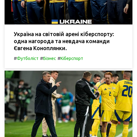
Україна на світовій арені кіберспорту:
одна нагорода та невдача команди
Євгена Коноплянки.
#
#
#
Футболіст
Бізнес
Кіберспорт