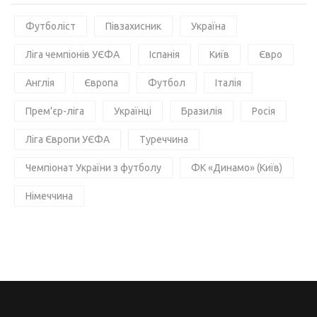
Футболіст
Півзахисник
Україна
Ліга чемпіонів УЄФА
Іспанія
Київ
Євро
Англія
Європа
Футбол
Італія
Прем'єр-ліга
Українці
Бразилія
Росія
Ліга Європи УЄФА
Туреччина
Чемпіонат України з футболу
ФК «Динамо» (Київ)
Німеччина