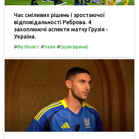
Час сміливих рішень і зростаючої
відповідальності Реброва. 4
захоплюючі аспекти матчу Грузія -
Україна.
#
#
#
Футболіст
Італія
Грузія (країна)