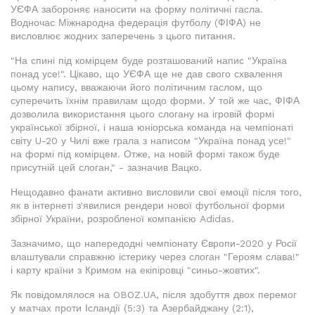
УЄФА забороняє наносити на форму політичні гасла.
Водночас Міжнародна федерація футболу (ФІФА) не
висловлює жодних заперечень з цього питання.
"На спині під комірцем буде розташований напис "Україна
понад усе!". Цікаво, що УЄФА ще не дав свого схвалення
цьому напису, вважаючи його політичним гаслом, що
суперечить їхнім правилам щодо форми. У той же час, ФІФА
дозволила використання цього слогану на ігровій формі
української збірної, і наша юніорська команда на чемпіонаті
світу U-20 у Чилі вже грала з написом "Україна понад усе!"
на формі під комірцем. Отже, на новій формі також буде
присутній цей слоган," - зазначив Вацко.
Нещодавно фанати активно висловили свої емоції після того,
як в інтернеті з'явилися рендери нової футбольної форми
збірної України, розробленої компанією Adidas.
Зазначимо, що напередодні чемпіонату Європи-2020 у Росії
влаштували справжню істерику через слоган "Героям слава!"
і карту країни з Кримом на екіпіровці "синьо-жовтих".
Як повідомлялося на OBOZ.UA, після здобуття двох перемог
у матчах проти Ісландії (5:3) та Азербайджану (2:1),