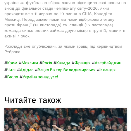
українська футбольна збірна значно підвищила свої шанси на
вихід до фінальної стадії чемпіонату світу-2026, який
проходитиме з 11 червня по 19 липня в США, Канаді та
Мексиці. Перед заключними матчами відбіркового етапу
проти Франції (13 листопада) та Ісландії (16 листопада)
команда синьо-жовтих займає друге місце в групі D, маючи в
активі 7 очок.
Розклади вже опубліковані, за якими гравці під керівництвом
Реброва:
#
#
#
#
#
#
Крим
Мексика
Росія
Канада
Франція
Азербайджан
#
#
#
#
Чилі
Адідас
Вацко Віктор Володимирович
Ісландія
#
#
Гасло
Україна понад усе!
Читайте також