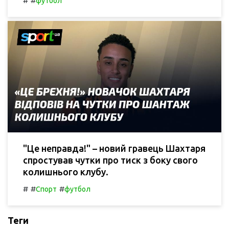
#
#
футбол
"Це неправда!" – новий гравець Шахтаря
спростував чутки про тиск з боку свого
колишнього клубу.
#
#
#
Спорт
футбол
Теги