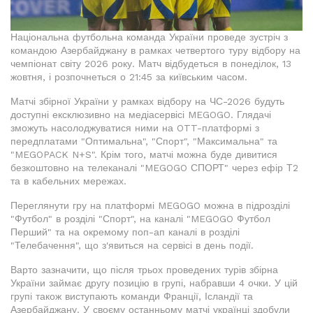
Національна футбольна команда України проведе зустріч з
командою Азербайджану в рамках четвертого туру відбору на
чемпіонат світу 2026 року. Матч відбудеться в понеділок, 13
жовтня, і розпочнеться о 21:45 за київським часом.
Матчі збірної України у рамках відбору на ЧС-2026 будуть
доступні ексклюзивно на медіасервісі MEGOGO. Глядачі
зможуть насолоджуватися ними на OTT-платформі з
передплатами "Оптимальна", "Спорт", "Максимальна" та
"MEGOPACK N+S". Крім того, матчі можна буде дивитися
безкоштовно на телеканалі "MEGOGO СПОРТ" через ефір Т2
та в кабельних мережах.
Переглянути гру на платформі MEGOGO можна в підрозділі
"Футбол" в розділі "Спорт", на каналі "MEGOGO Футбол
Перший" та на окремому поп-ап каналі в розділі
"Телебачення", що з'явиться на сервісі в день події.
Варто зазначити, що після трьох проведених турів збірна
України займає другу позицію в групі, набравши 4 очки. У цій
групі також виступають команди Франції, Ісландії та
Азербайджану. У своєму останньому матчі українці здобули