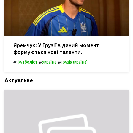
Яремчук: У Грузії в даний момент
формуються нові таланти.
#
#
#
Футболіст
Україна
Грузія (країна)
Актуальне