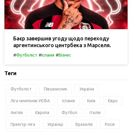
Баєр завершив угоду щодо переходу
аргентинського центрбека з Марселя.
#
#
#
Футболіст
Іспанія
Бізнес
Теги
Футболіст
Півзахисник
Україна
Ліга чемпіонів УЄФА
Іспанія
Київ
Євро
Англія
Європа
Футбол
Італія
Прем'єр-ліга
Українці
Бразилія
Росія