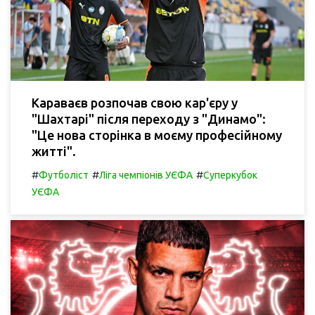
Караваєв розпочав свою кар'єру у
"Шахтарі" після переходу з "Динамо":
"Це нова сторінка в моєму професійному
житті".
#
#
#
Футболіст
Ліга чемпіонів УЄФА
Суперкубок
УЄФА