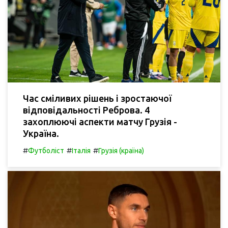
Час сміливих рішень і зростаючої
відповідальності Реброва. 4
захоплюючі аспекти матчу Грузія -
Україна.
#
#
#
Футболіст
Італія
Грузія (країна)