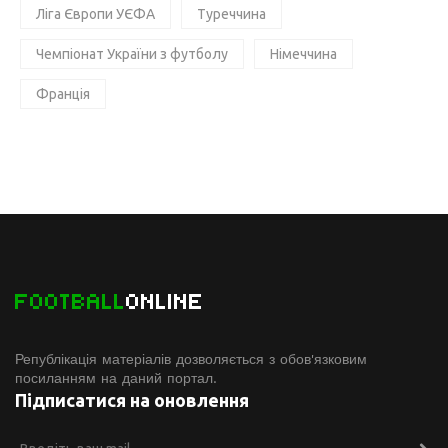
Ліга Європи УЄФА
Туреччина
Чемпіонат України з футболу
Німеччина
Франція
FOOTBALL
ONLINE
Републікація матеріалів дозволяється з обов'язковим
посиланням на даний портал.
Підписатися на оновлення