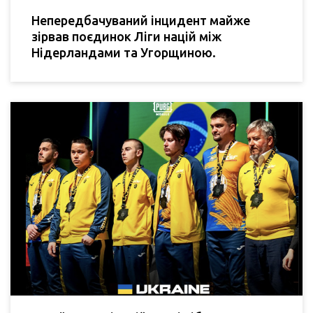
Непередбачуваний інцидент майже
зірвав поєдинок Ліги націй між
Нідерландами та Угорщиною.