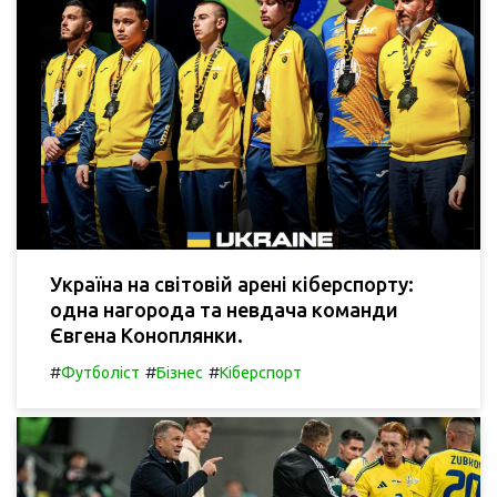
Україна на світовій арені кіберспорту:
одна нагорода та невдача команди
Євгена Коноплянки.
#
#
#
Футболіст
Бізнес
Кіберспорт