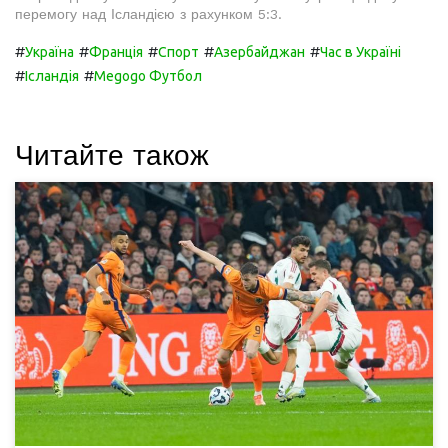
перемогу над Ісландією з рахунком 5:3.
#
#
#
#
#
Україна
Франція
Спорт
Азербайджан
Час в Україні
#
#
Ісландія
Megogo Футбол
Читайте також