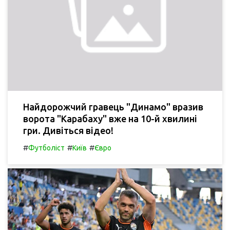
Найдорожчий гравець "Динамо" вразив
ворота "Карабаху" вже на 10-й хвилині
гри. Дивіться відео!
#
#
#
Футболіст
Київ
Євро