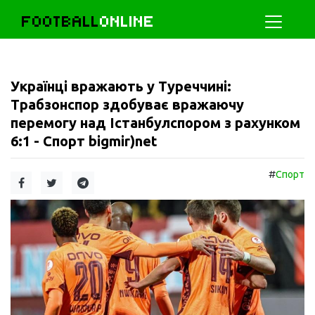
FOOTBALL
ONLINE
Українці вражають у Туреччині:
Трабзонспор здобуває вражаючу
перемогу над Істанбулспором з рахунком
6:1 - Спорт bigmir)net
#
Спорт