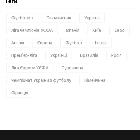
Теги
Футболіст
Півзахисник
Україна
Ліга чемпіонів УЄФА
Іспанія
Київ
Євро
Англія
Європа
Футбол
Італія
Прем'єр-ліга
Українці
Бразилія
Росія
Ліга Європи УЄФА
Туреччина
Чемпіонат України з футболу
Німеччина
Франція