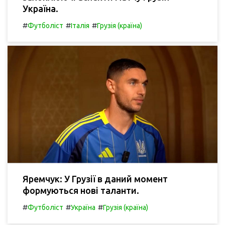
Україна.
#
#
#
Футболіст
Італія
Грузія (країна)
Яремчук: У Грузії в даний момент
формуються нові таланти.
#
#
#
Футболіст
Україна
Грузія (країна)