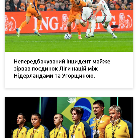
Непередбачуваний інцидент майже
зірвав поєдинок Ліги націй між
Нідерландами та Угорщиною.