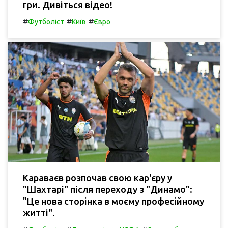
гри. Дивіться відео!
#
#
#
Футболіст
Київ
Євро
Караваєв розпочав свою кар'єру у
"Шахтарі" після переходу з "Динамо":
"Це нова сторінка в моєму професійному
житті".