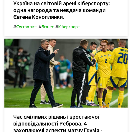
Україна на світовій арені кіберспорту:
одна нагорода та невдача команди
Євгена Коноплянки.
#
#
#
Футболіст
Бізнес
Кіберспорт
Час сміливих рішень і зростаючої
відповідальності Реброва. 4
захоплюючі аспекти матчу Грузія -