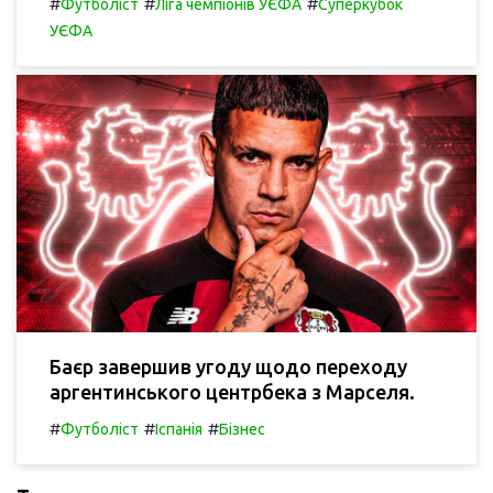
#
#
#
Футболіст
Ліга чемпіонів УЄФА
Суперкубок
УЄФА
Баєр завершив угоду щодо переходу
аргентинського центрбека з Марселя.
#
#
#
Футболіст
Іспанія
Бізнес