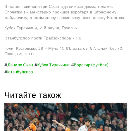
В останні хвилини гри Сікан відзначився двома голами.
Спочатку він майстерно пройшов воротаря в штрафному
майданчику, а потім знову вразив сітку після асисту Батагова.
Кубок Туреччини, 2-й раунд, Група A
Істанбулспор проти Трабзонспора - 1:6
Голи: Крстовські, 29 - Мучі, 41, 61, Батагов, 57, Олайігбе, 70,
Сікан, 85, 90+1
#
#
#
Данило Сікан
Кубок Туреччини
Воротар (футбол)
#
Істанбулспор
Читайте також