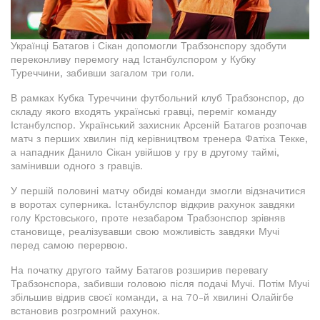
Українці Батагов і Сікан допомогли Трабзонспору здобути
переконливу перемогу над Істанбулспором у Кубку
Туреччини, забивши загалом три голи.
В рамках Кубка Туреччини футбольний клуб Трабзонспор, до
складу якого входять українські гравці, переміг команду
Істанбулспор. Український захисник Арсеній Батагов розпочав
матч з перших хвилин під керівництвом тренера Фатіха Текке,
а нападник Данило Сікан увійшов у гру в другому таймі,
замінивши одного з гравців.
У першій половині матчу обидві команди змогли відзначитися
в воротах суперника. Істанбулспор відкрив рахунок завдяки
голу Крстовського, проте незабаром Трабзонспор зрівняв
становище, реалізувавши свою можливість завдяки Мучі
перед самою перервою.
На початку другого тайму Батагов розширив перевагу
Трабзонспора, забивши головою після подачі Мучі. Потім Мучі
збільшив відрив своєї команди, а на 70-й хвилині Олайігбе
встановив розгромний рахунок.