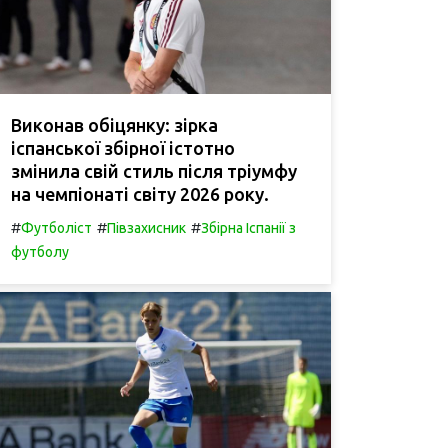
Виконав обіцянку: зірка
іспанської збірної істотно
змінила свій стиль після тріумфу
на чемпіонаті світу 2026 року.
#
#
#
Футболіст
Півзахисник
Збірна Іспанії з
футболу