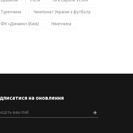
Бразилія
Росія
Ліга Європи УЄФА
Туреччина
Чемпіонат України з футболу
ФК «Динамо» (Київ)
Німеччина
ідписатися на оновлення