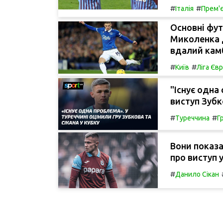
#
#
Італія
Прем'є
Основні фут
Миколенка д
вдалий камб
#
#
Київ
Ліга Єв
"Існує одна
виступ Зубк
#
#
Туреччина
Гр
Вони показа
про виступ 
#
Данило Сікан