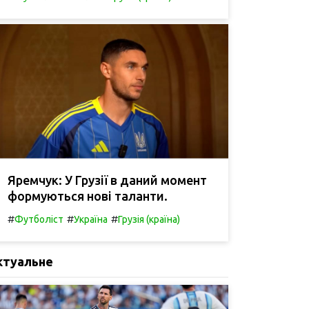
Яремчук: У Грузії в даний момент
формуються нові таланти.
#
#
#
Футболіст
Україна
Грузія (країна)
ктуальне