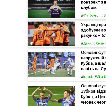
контракт з
клубом.
#
#
Футболіст
Б
Українці вр
здобуває вр
рахунком 6:1
#
Данило Сікан
Основні фут
напруженій 
Кубка, а ша
навіть на Лу
#
#
Іспанія
Ліга 
Основні фут
Зубков відз
Кубка, а Ци
умовах черг