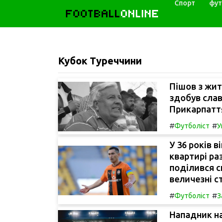
Спорт
фут
FOOTBALL
ONLINE
Кубок Туреччини
Пішов з жит
здобув сла
Прикарпатт
#
#
Футболіст
У
У 36 років 
квартирі ра
поділився с
величезні с
#
#
Футболіст
З
Нападник на