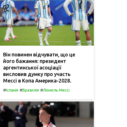
Він повинен відчувати, що це
його бажання: президент
аргентинської асоціації
висловив думку про участь
Мессі в Копа Америка-2028.
#
#
#
Іспанія
Бразилія
Ліонель Мессі