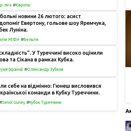
#
р-ліга
Європа
больні новини 26 лютого: асист
опоміг Евертону, гольове шоу Яремчука,
ек Луніна.
#
ропи УЄФА
Бельгія
 складність". У Туреччині високо оцінили
ова та Сікана в рамках Кубка.
#
узія (країна)
Олександр Зубков
ли себе на відмінно: Гюнеш висловився
української команди в Кубку Туреччини.
#
#
Senol Güneş
Кубок Туреччини
А