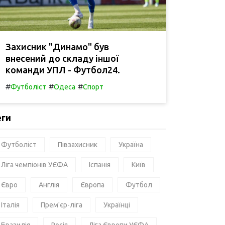
Захисник "Динамо" був
внесений до складу іншої
команди УПЛ - Футбол24.
#
#
#
Футболіст
Одеса
Спорт
еги
Футболіст
Півзахисник
Україна
Ліга чемпіонів УЄФА
Іспанія
Київ
Євро
Англія
Європа
Футбол
Італія
Прем'єр-ліга
Українці