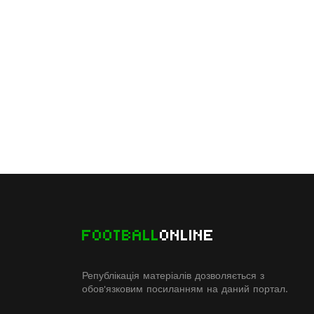
FOOTBALL
ONLINE
Републікація матеріалів дозволяється з
обов'язковим посиланням на даний портал.