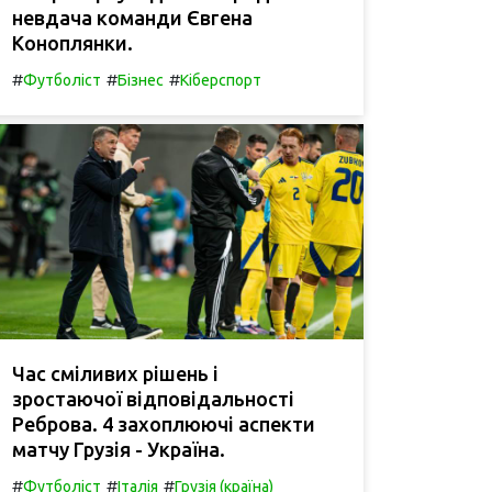
невдача команди Євгена
Коноплянки.
#
#
#
Футболіст
Бізнес
Кіберспорт
Час сміливих рішень і
зростаючої відповідальності
Реброва. 4 захоплюючі аспекти
матчу Грузія - Україна.
#
#
#
Футболіст
Італія
Грузія (країна)