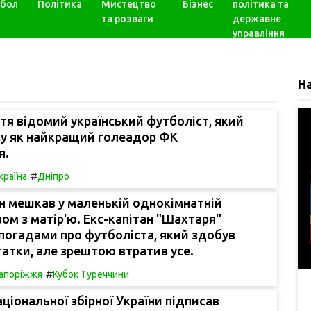
бол
Політика
Мистецтво
Бізнес
політика та
та розваги
державне
управління
Н
тя відомий український футболіст, який
ву як найкращий голеадор ФК
я.
#
країна
Дніпро
він мешкав у маленькій однокімнатній
зом з матір'ю. Екс-капітан "Шахтаря"
погадами про футболіста, який здобув
татки, але зрештою втратив усе.
#
апоріжжя
Кубок Туреччини
ціональної збірної України підписав