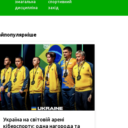
змагальна
спортивний
дисципліна
захід
айпопулярніше
Україна на світовій арені
кіберспорту: одна нагорода та