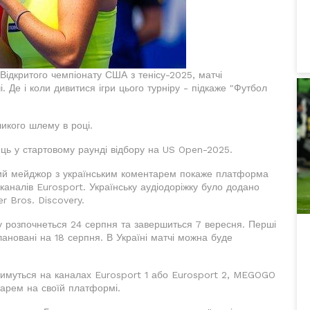
Відкритого чемпіонату США з тенісу-2025, матчі
і. Де і коли дивитися ігри цього турніру - підкаже "Футбол
ликого шлему в році.
ниць у стартовому раунді відбору на US Open-2025.
ий мейджор з українським коментарем покаже платформа
каналів Eurosport. Українську аудіодоріжку було додано
r Bros. Discovery.
у розпочнеться 24 серпня та завершиться 7 вересня. Перші
плановані на 18 серпня. В Україні матчі можна буде
атимуться на каналах Eurosport 1 або Eurosport 2, MEGOGO
тарем на своїй платформі.