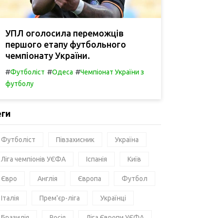
УПЛ оголосила переможців
першого етапу футбольного
чемпіонату України.
#
#
#
Футболіст
Одеса
Чемпіонат України з
футболу
еги
Футболіст
Півзахисник
Україна
Ліга чемпіонів УЄФА
Іспанія
Київ
Євро
Англія
Європа
Футбол
Італія
Прем'єр-ліга
Українці
Бразилія
Росія
Ліга Європи УЄФА