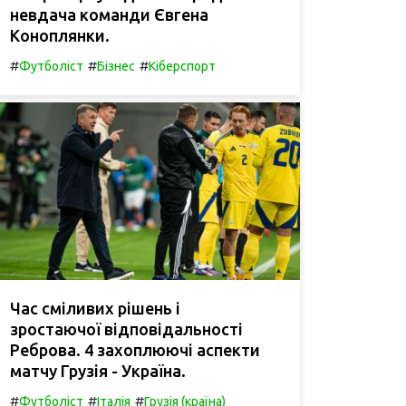
невдача команди Євгена
Коноплянки.
#
#
#
Футболіст
Бізнес
Кіберспорт
Час сміливих рішень і
зростаючої відповідальності
Реброва. 4 захоплюючі аспекти
матчу Грузія - Україна.
#
#
#
Футболіст
Італія
Грузія (країна)