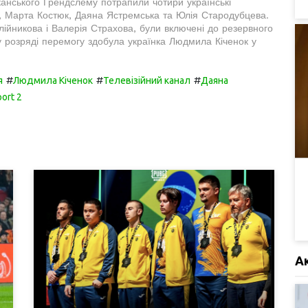
канського Грендслему потрапили чотири українські
на, Марта Костюк, Даяна Ястремська та Юлія Стародубцева.
лійникова і Валерія Страхова, були включені до резервного
у розряді перемогу здобула українка Людмила Кіченок у
#
#
#
я
Людмила Кіченок
Телевізійний канал
Даяна
ort 2
А