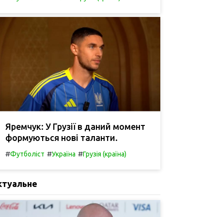
Яремчук: У Грузії в даний момент
формуються нові таланти.
#
#
#
Футболіст
Україна
Грузія (країна)
ктуальне