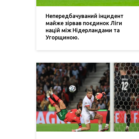
Непередбачуваний інцидент
майже зірвав поєдинок Ліги
націй між Нідерландами та
Угорщиною.