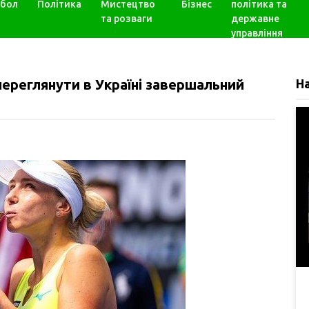
бол
Політика
Мистецтво
Бізнес
політика та
та розваги
державне
управління
переглянути в Україні завершальний
Н