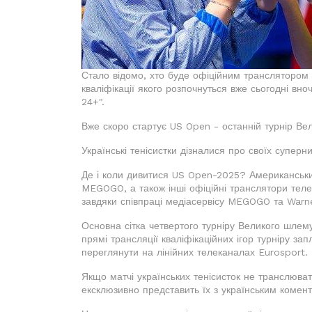
Стало відомо, хто буде офіційним транслятором 
кваліфікації якого розпочнуться вже сьогодні вноч
24+".
Вже скоро стартує US Open - останній турнір Ве
Українські тенісистки дізналися про своїх супер
Де і коли дивитися US Open-2025? Американськ
MEGOGO, а також інші офіційні транслятори теле
завдяки співпраці медіасервісу MEGOGO та Warne
Основна сітка четвертого турніру Великого шлем
прямі трансляції кваліфікаційних ігор турніру за
переглянути на лінійних телеканалах Eurosport.
Якщо матчі українських тенісисток не транслюв
ексклюзивно представить їх з українським комен