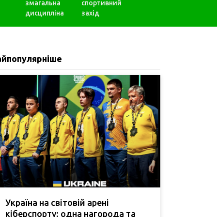
змагальна
спортивний
дисципліна
захід
айпопулярніше
Україна на світовій арені
кіберспорту: одна нагорода та