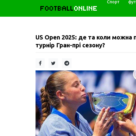
Спорт
фут
FOOTBALL
ONLINE
US Open 2025: де та коли можна 
турнір Гран-прі сезону?