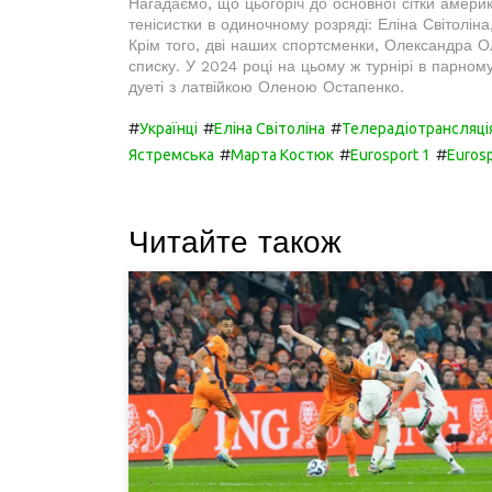
Нагадаємо, що цьогоріч до основної сітки амери
тенісистки в одиночному розряді: Еліна Світолі
Крім того, дві наших спортсменки, Олександра О
списку. У 2024 році на цьому ж турнірі в парном
дуеті з латвійкою Оленою Остапенко.
#
#
#
Українці
Еліна Світоліна
Телерадіотрансляці
#
#
#
Ястремська
Марта Костюк
Eurosport 1
Eurosp
Читайте також