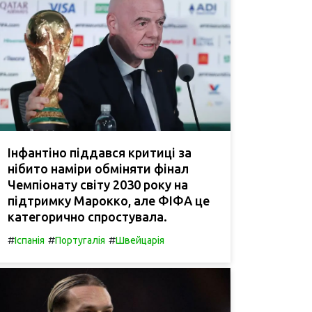
Інфантіно піддався критиці за
нібито наміри обміняти фінал
Чемпіонату світу 2030 року на
підтримку Марокко, але ФІФА це
категорично спростувала.
#
#
#
Іспанія
Португалія
Швейцарія