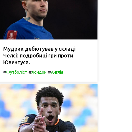
Мудрик дебютував у складі
Челсі: подробиці гри проти
Ювентуса.
#
#
#
Футболіст
Лондон
Англія