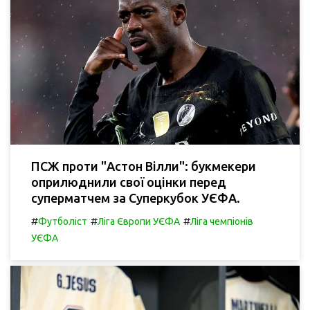
ПСЖ проти "Астон Вілли": букмекери
оприлюднили свої оцінки перед
суперматчем за Суперкубок УЄФА.
#
#
#
Футболіст
Ліга Європи УЄФА
Ліга чемпіонів
УЄФА