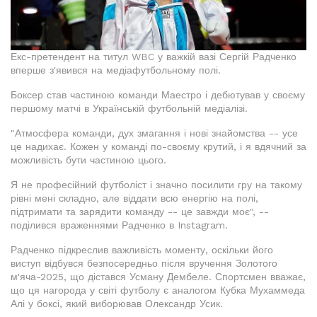
Екс-претендент на титул WBC у важкій вазі Сергій Радченко
вперше з'явився на медіафутбольному полі.
Боксер став частиною команди Маестро і дебютував у своєму
першому матчі в Українській футбольній медіалізі.
"Атмосфера команди, дух змагання і нові знайомства -- усе
це надихає. Кожен у команді по-своєму крутий, і я вдячний за
можливість бути частиною цього.
Я не професійний футболіст і значно посилити гру на такому
рівні мені складно, але віддати всю енергію на полі,
підтримати та зарядити команду -- це завжди моє", --
поділився враженнями Радченко в Instagram.
Радченко підкреслив важливість моменту, оскільки його
виступ відбувся безпосередньо після вручення Золотого
м'яча-2025, що дістався Усману Дембеле. Спортсмен вважає,
що ця нагорода у світі футболу є аналогом Кубка Мухаммеда
Алі у боксі, який виборював Олександр Усик.