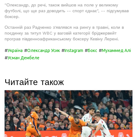
"Олександр, до речі, також вийшов на поле у великому
футболі, що ще раз доводить -- спорт єднає", -- підсумував
боксер.
Останній раз Радченко з'являвся на рингу в травні, коли в
поєдинку за титул WBC у ваговій категорії бріджервейт
програв південноафриканському боксеру Кевіну Лерені.
#
#
#
#
#
Україна
Олександр Усик
Instagram
Бокс
Мухаммед Алі
#
Усман Дембеле
Читайте також