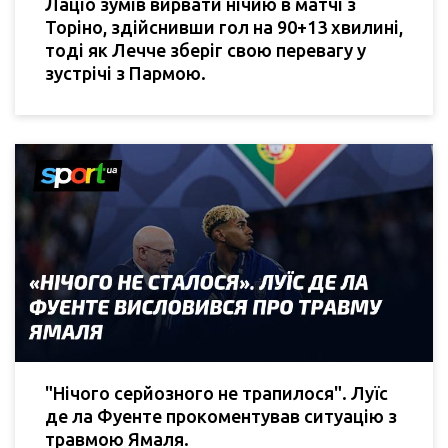
Лаціо зумів вирвати нічию в матчі з
Торіно, здійснивши гол на 90+13 хвилині,
тоді як Лечче зберіг свою перевагу у
зустрічі з Пармою.
"Нічого серйозного не трапилося". Луїс
де ла Фуенте прокоментував ситуацію з
травмою Ямаля.