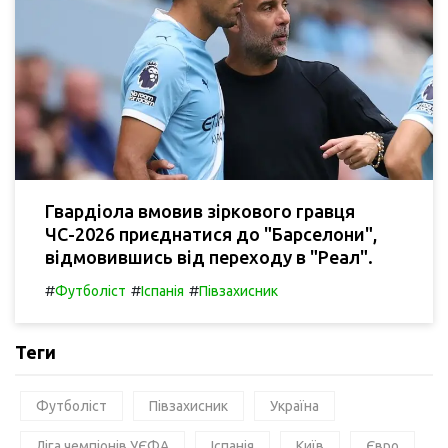
Гвардіола вмовив зіркового гравця
ЧС-2026 приєднатися до "Барселони",
відмовившись від переходу в "Реал".
#
#
#
Футболіст
Іспанія
Півзахисник
Теги
Футболіст
Півзахисник
Україна
Ліга чемпіонів УЄФА
Іспанія
Київ
Євро