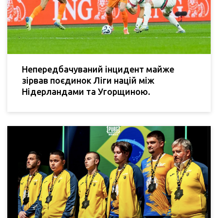
Непередбачуваний інцидент майже
зірвав поєдинок Ліги націй між
Нідерландами та Угорщиною.