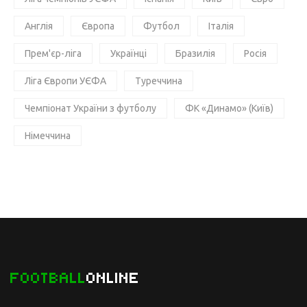
Англія
Європа
Футбол
Італія
Прем'єр-ліга
Українці
Бразилія
Росія
Ліга Європи УЄФА
Туреччина
Чемпіонат України з футболу
ФК «Динамо» (Київ)
Німеччина
FOOTBALL
ONLINE