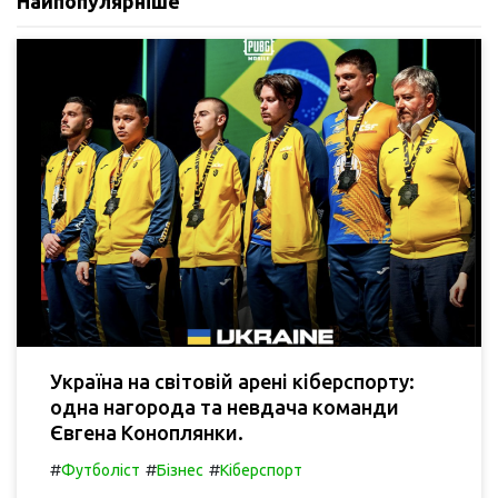
Найпопулярніше
Україна на світовій арені кіберспорту:
одна нагорода та невдача команди
Євгена Коноплянки.
#
#
#
Футболіст
Бізнес
Кіберспорт