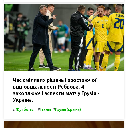
Час сміливих рішень і зростаючої
відповідальності Реброва. 4
захоплюючі аспекти матчу Грузія -
Україна.
#
#
#
Футболіст
Італія
Грузія (країна)