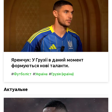
Яремчук: У Грузії в даний момент
формуються нові таланти.
#
#
#
Футболіст
Україна
Грузія (країна)
Актуальне