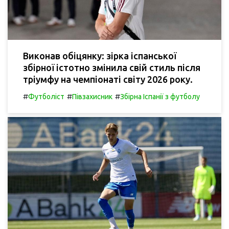
Виконав обіцянку: зірка іспанської
збірної істотно змінила свій стиль після
тріумфу на чемпіонаті світу 2026 року.
#
#
#
Футболіст
Півзахисник
Збірна Іспанії з футболу