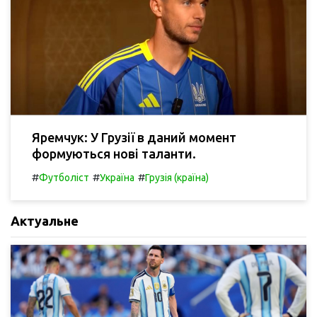
Яремчук: У Грузії в даний момент
формуються нові таланти.
#
#
#
Футболіст
Україна
Грузія (країна)
Актуальне