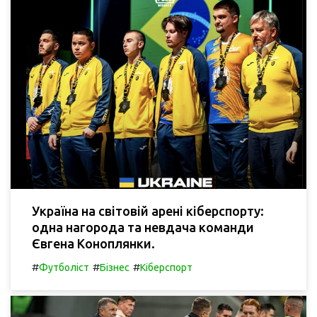
Україна на світовій арені кіберспорту:
одна нагорода та невдача команди
Євгена Коноплянки.
#
#
#
Футболіст
Бізнес
Кіберспорт