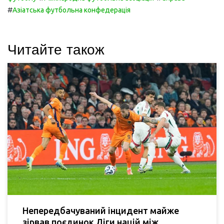
#
Азіатська футбольна конфедерація
Читайте також
Непередбачуваний інцидент майже
зірвав поєдинок Ліги націй між