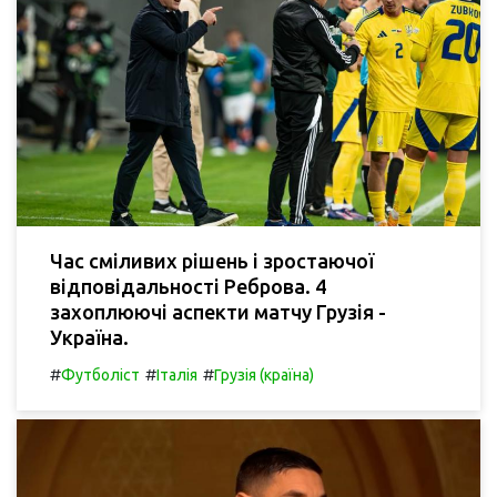
Час сміливих рішень і зростаючої
відповідальності Реброва. 4
захоплюючі аспекти матчу Грузія -
Україна.
#
#
#
Футболіст
Італія
Грузія (країна)