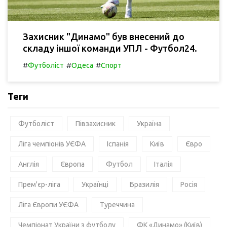
Захисник "Динамо" був внесений до
складу іншої команди УПЛ - Футбол24.
#
#
#
Футболіст
Одеса
Спорт
Теги
Футболіст
Півзахисник
Україна
Ліга чемпіонів УЄФА
Іспанія
Київ
Євро
Англія
Європа
Футбол
Італія
Прем'єр-ліга
Українці
Бразилія
Росія
Ліга Європи УЄФА
Туреччина
Чемпіонат України з футболу
ФК «Динамо» (Київ)