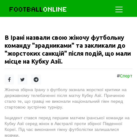
FOOTBALL
ONLINE
В Ірані назвали свою жіночу футбольну
команду "зрадниками" та закликали до
"жорстоких санкцій" після подій, що мали
місце на Кубку Азії.
#
Спорт
Жіноча збірна Ірану з футболу зазнала жорсткої критики на
державному телебаченні після матчу Кубку Азії. Причиною
стало те, що гравці не виконали національний гімн перед
стартовою зустріччю турніру.
Інцидент стався перед першим матчем іранської команди на
Кубку Азії серед жінок в Австралії проти збірної Південної
Кореї. Під час виконання гімну футболістки залишалися
мовчки.