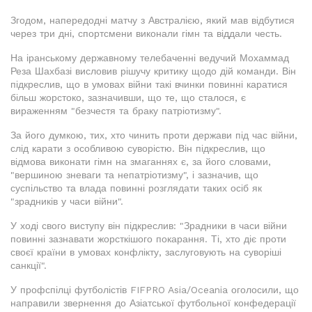
Згодом, напередодні матчу з Австралією, який мав відбутися
через три дні, спортсмени виконали гімн та віддали честь.
На іранському державному телебаченні ведучий Мохаммад
Реза Шахбазі висловив рішучу критику щодо дій команди. Він
підкреслив, що в умовах війни такі вчинки повинні каратися
більш жорстоко, зазначивши, що те, що сталося, є
вираженням "безчестя та браку патріотизму".
За його думкою, тих, хто чинить проти держави під час війни,
слід карати з особливою суворістю. Він підкреслив, що
відмова виконати гімн на змаганнях є, за його словами,
"вершиною зневаги та непатріотизму", і зазначив, що
суспільство та влада повинні розглядати таких осіб як
"зрадників у часи війни".
У ході свого виступу він підкреслив: "Зрадники в часи війни
повинні зазнавати жорсткішого покарання. Ті, хто діє проти
своєї країни в умовах конфлікту, заслуговують на суворіші
санкції".
У профспілці футболістів FIFPRO Asia/Oceania оголосили, що
направили звернення до Азіатської футбольної конфедерації