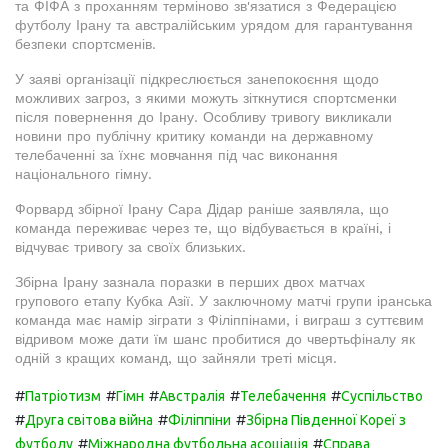
та ФІФА з проханням терміново зв'язатися з Федерацією
футболу Ірану та австралійським урядом для гарантування
безпеки спортсменів.
У заяві організації підкреслюється занепокоєння щодо
можливих загроз, з якими можуть зіткнутися спортсменки
після повернення до Ірану. Особливу тривогу викликали
новини про публічну критику команди на державному
телебаченні за їхнє мовчання під час виконання
національного гімну.
Форвард збірної Ірану Сара Дідар раніше заявляла, що
команда переживає через те, що відбувається в країні, і
відчуває тривогу за своїх близьких.
Збірна Ірану зазнала поразки в перших двох матчах
групового етапу Кубка Азії. У заключному матчі групи іранська
команда має намір зіграти з Філіппінами, і виграш з суттєвим
відривом може дати їм шанс пробитися до чвертьфіналу як
одній з кращих команд, що зайняли треті місця.
#
#
#
#
#
Патріотизм
Гімн
Австралія
Телебачення
Суспільство
#
#
#
Друга світова війна
Філіппіни
Збірна Південної Кореї з
#
#
футболу
Міжнародна футбольна асоціація
Справа