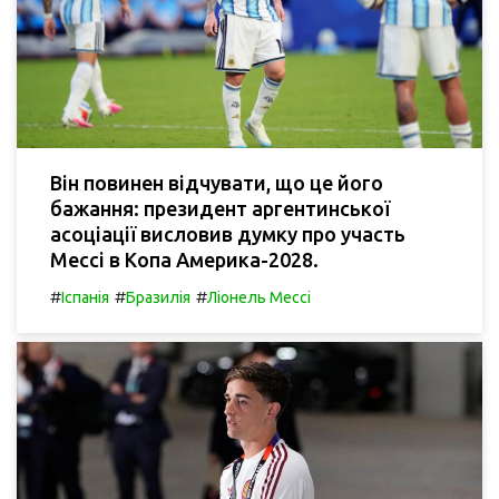
Він повинен відчувати, що це його
бажання: президент аргентинської
асоціації висловив думку про участь
Мессі в Копа Америка-2028.
#
#
#
Іспанія
Бразилія
Ліонель Мессі