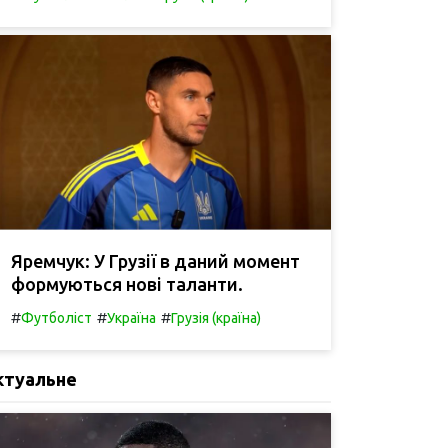
Яремчук: У Грузії в даний момент
формуються нові таланти.
#
#
#
Футболіст
Україна
Грузія (країна)
ктуальне