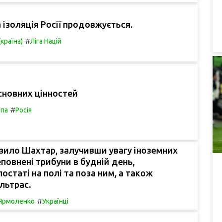
 ізоляція Росії продовжується.
#
(країна)
Ліга Націй
сновних цінностей
#
па
Росія
зило Шахтар, залучивши увагу іноземних
еповнені трибуни в будній день,
остаті на полі та поза ним, а також
льтрас.
#
 Ярмоленко
Українці