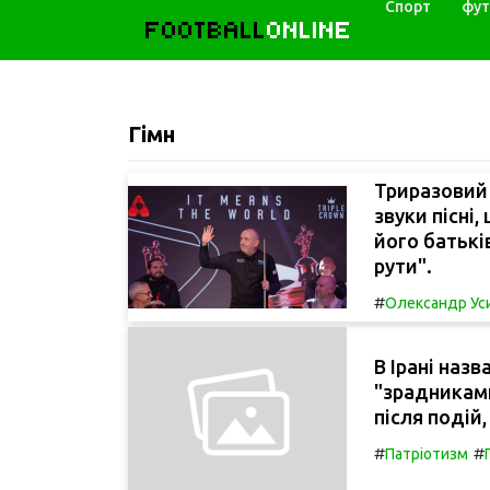
Спорт
фут
FOOTBALL
ONLINE
Гімн
Триразовий 
звуки пісні
його батькі
рути".
#
Олександр Ус
В Ірані наз
"зрадниками
після подій,
#
#
Патріотизм