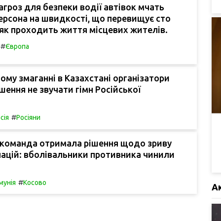
агроз для безпеки водії автівок мчать
рсона на швидкості, що перевищує сто
 як проходить життя місцевих жителів.
#
Європа
ому змаганні в Казахстані організатори
шення не звучати гімн Російської
#
сія
Росіяни
 команда отримала рішення щодо зриву
націй: вболівальники противника чинили
#
мунія
Косово
А