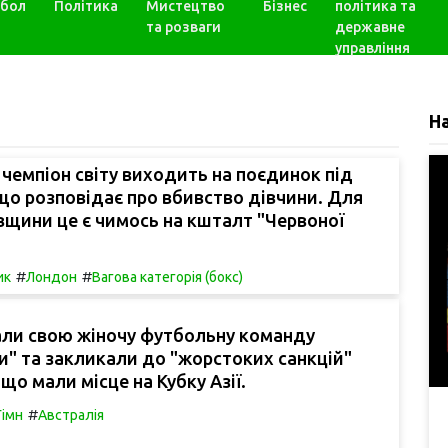
бол
Політика
Мистецтво
Бізнес
політика та
та розваги
державне
управління
Н
чемпіон світу виходить на поєдинок під
, що розповідає про вбивство дівчини. Для
вщини це є чимось на кшталт "Червоної
#
#
ик
Лондон
Вагова категорія (бокс)
вали свою жіночу футбольну команду
" та закликали до "жорстоких санкцій"
 що мали місце на Кубку Азії.
#
Гімн
Австралія