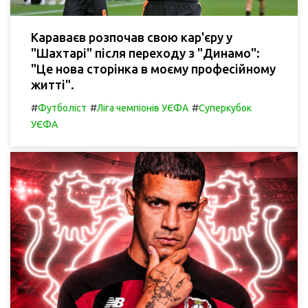
Караваєв розпочав свою кар'єру у
"Шахтарі" після переходу з "Динамо":
"Це нова сторінка в моєму професійному
житті".
#
#
#
Футболіст
Ліга чемпіонів УЄФА
Суперкубок
УЄФА