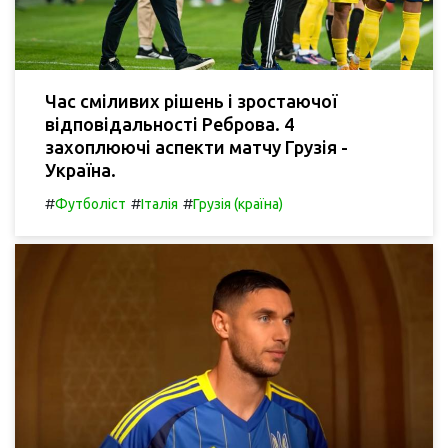
Час сміливих рішень і зростаючої
відповідальності Реброва. 4
захоплюючі аспекти матчу Грузія -
Україна.
#
#
#
Футболіст
Італія
Грузія (країна)