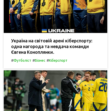
Україна на світовій арені кіберспорту:
одна нагорода та невдача команди
Євгена Коноплянки.
#
#
#
Футболіст
Бізнес
Кіберспорт