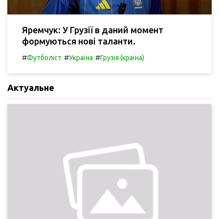
Яремчук: У Грузії в даний момент
формуються нові таланти.
#
#
#
Футболіст
Україна
Грузія (країна)
Актуальне