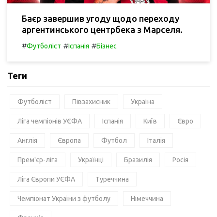
Баєр завершив угоду щодо переходу
аргентинського центрбека з Марселя.
#
#
#
Футболіст
Іспанія
Бізнес
Теги
Футболіст
Півзахисник
Україна
Ліга чемпіонів УЄФА
Іспанія
Київ
Євро
Англія
Європа
Футбол
Італія
Прем'єр-ліга
Українці
Бразилія
Росія
Ліга Європи УЄФА
Туреччина
Чемпіонат України з футболу
Німеччина