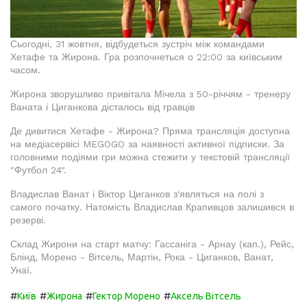
Сьогодні, 31 жовтня, відбудеться зустріч між командами
Хетафе та Жирона. Гра розпочнеться о 22:00 за київським
часом.
Жирона зворушливо привітала Мічела з 50-річчям - тренеру
Ваната і Циганкова дісталось від гравців
Де дивитися Хетафе - Жирона? Пряма трансляція доступна
на медіасервісі MEGOGO за наявності активної підписки. За
головними подіями гри можна стежити у текстовій трансляції
"Футбол 24".
Владислав Ванат і Віктор Циганков з'являться на полі з
самого початку. Натомість Владислав Крапивцов залишився в
резерві.
Склад Жирони на старт матчу: Гассаніга - Арнау (кап.), Рейс,
Блінд, Морено - Вітсель, Мартін, Рока - Циганков, Ванат,
Унаї.
#
#
#
#
Київ
Жирона
Гектор Морено
Аксель Вітсель