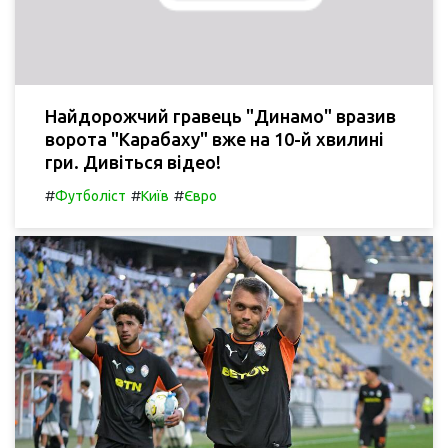
Найдорожчий гравець "Динамо" вразив
ворота "Карабаху" вже на 10-й хвилині
гри. Дивіться відео!
#
#
#
Футболіст
Київ
Євро