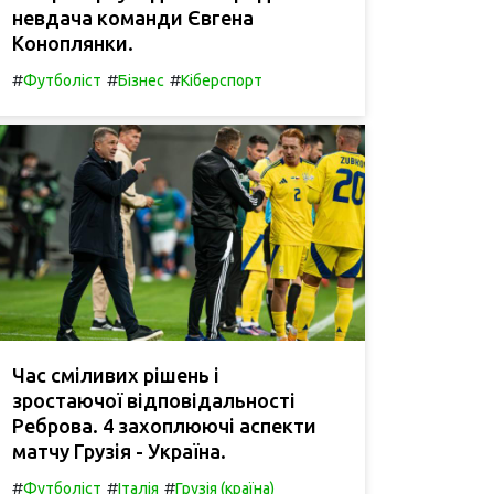
невдача команди Євгена
Коноплянки.
#
#
#
Футболіст
Бізнес
Кіберспорт
Час сміливих рішень і
зростаючої відповідальності
Реброва. 4 захоплюючі аспекти
матчу Грузія - Україна.
#
#
#
Футболіст
Італія
Грузія (країна)