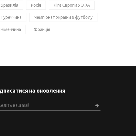
Бразилія
Росія
Ліга Європи УЄФА
Туреччина
Чемпіонат України з футболу
Німеччина
Франція
ідписатися на оновлення