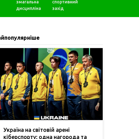
змагальна
спортивний
дисципліна
захід
айпопулярніше
Україна на світовій арені
кіберспорту: одна нагорода та