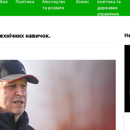
бол
Політика
Мистецтво
Бізнес
політика та
та розваги
державне
управління
ехнічних навичок.
Н