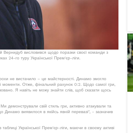
ій Вернидуб висловився щодо поразки своєї команди з
ках 24-го туру Української Прем'єр-ліги.
рохи не вистачило – це майстерності. Динамо змогло
ої моменти. Отже, фінальний рахунок 0:2. Щодо самої гри,
ізовано. Я навіть не можу знайти слів, щоб сказати щось
 Ми демонстрували свій стиль гри, активно атакували та
 Динамо виявилося в якійсь явній перевазі", - зазначив
таблиці Української Прем'єр-ліги, маючи в своєму активі