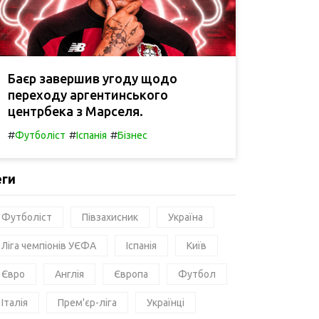
Баєр завершив угоду щодо
переходу аргентинського
центрбека з Марселя.
#
#
#
Футболіст
Іспанія
Бізнес
еги
Футболіст
Півзахисник
Україна
Ліга чемпіонів УЄФА
Іспанія
Київ
Євро
Англія
Європа
Футбол
Італія
Прем'єр-ліга
Українці