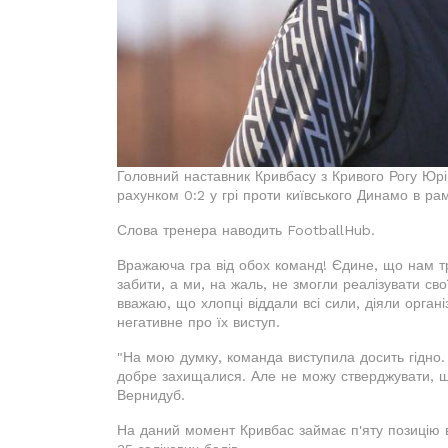
Головний наставник Кривбасу з Кривого Рогу Юр
рахунком 0:2 у грі проти київського Динамо в рам
Слова тренера наводить FootballHub.
Вражаюча гра від обох команд! Єдине, що нам т
забити, а ми, на жаль, не змогли реалізувати св
вважаю, що хлопці віддали всі сили, діяли орган
негативне про їх виступ.
"На мою думку, команда виступила досить гідно.
добре захищалися. Але не можу стверджувати, що
Вернидуб.
На даний момент Кривбас займає п'яту позицію в 