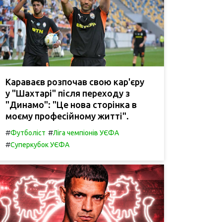
Караваєв розпочав свою кар'єру
у "Шахтарі" після переходу з
"Динамо": "Це нова сторінка в
моєму професійному житті".
#
#
Футболіст
Ліга чемпіонів УЄФА
#
Суперкубок УЄФА