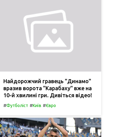
Найдорожчий гравець "Динамо"
вразив ворота "Карабаху" вже на
10-й хвилині гри. Дивіться відео!
#
#
#
Футболіст
Київ
Євро