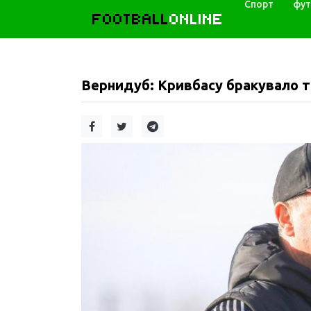
Спорт
фут
FOOTBALL
ONLINE
Вернидуб: Кривбасу бракувало т