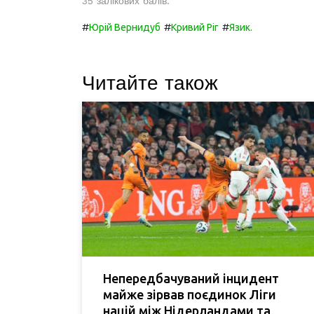
35 залікових балів.
#
#
#
Юрій Вернидуб
Кривий Ріг
Язик.
Читайте також
Непередбачуваний інцидент
майже зірвав поєдинок Ліги
націй між Нідерландами та