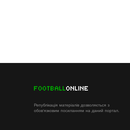
FOOTBALL
ONLINE
Републікація матеріалів дозволяється з
обов'язковим посиланням на даний портал.