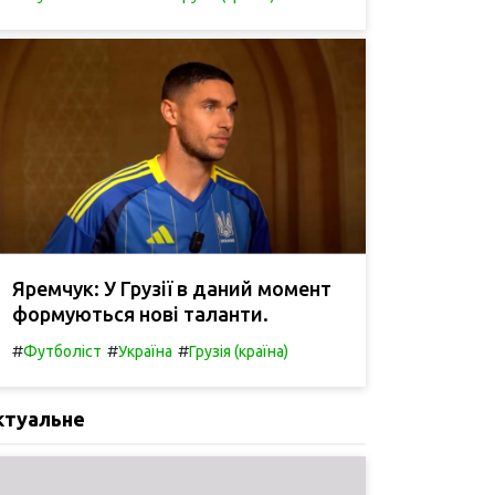
Яремчук: У Грузії в даний момент
формуються нові таланти.
#
#
#
Футболіст
Україна
Грузія (країна)
ктуальне