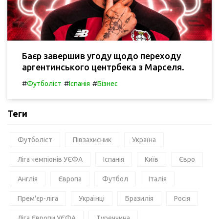
Баєр завершив угоду щодо переходу
аргентинського центрбека з Марселя.
#
#
#
Футболіст
Іспанія
Бізнес
Теги
Футболіст
Півзахисник
Україна
Ліга чемпіонів УЄФА
Іспанія
Київ
Євро
Англія
Європа
Футбол
Італія
Прем'єр-ліга
Українці
Бразилія
Росія
Ліга Європи УЄФА
Туреччина