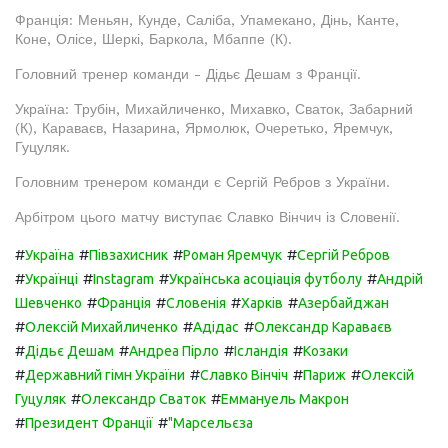
Франція: Меньян, Кунде, Саліба, Упамекано, Дінь, Канте,
Коне, Олісе, Шеркі, Баркола, Мбаппе (К).
Головний тренер команди - Дідьє Дешам з Франції.
Україна: Трубін, Михайличенко, Михавко, Сваток, Забарний
(К), Караваєв, Назарина, Ярмолюк, Очеретько, Яремчук,
Гуцуляк.
Головним тренером команди є Сергій Ребров з України.
Арбітром цього матчу виступає Славко Вінчич із Словенії.
#
#
#
#
Україна
Півзахисник
Роман Яремчук
Сергій Ребров
#
#
#
#
Українці
Instagram
Українська асоціація футболу
Андрій
#
#
#
#
Шевченко
Франція
Словенія
Харків
Азербайджан
#
#
#
Олексій Михайличенко
Адідас
Олександр Караваєв
#
#
#
#
Дідьє Дешам
Андреа Пірло
Ісландія
Козаки
#
#
#
#
Державний гімн України
Славко Вінчіч
Париж
Олексій
#
#
Гуцуляк
Олександр Сваток
Еммануель Макрон
#
#
Президент Франції
"Марсельєза