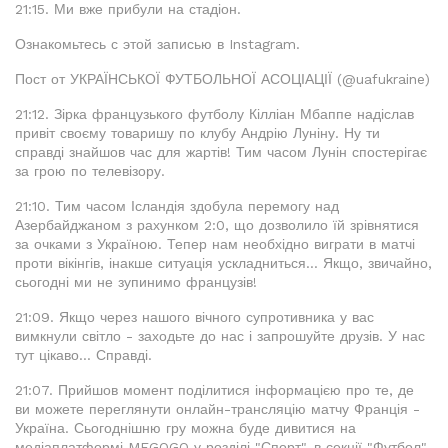
21:15. Ми вже прибули на стадіон.
Ознакомьтесь с этой записью в Instagram.
Пост от УКРАЇНСЬКОЇ ФУТБОЛЬНОЇ АСОЦІАЦІЇ (@uafukraine)
21:12. Зірка французького футболу Кілліан Мбаппе надіслав
привіт своєму товаришу по клубу Андрію Луніну. Ну ти
справді знайшов час для жартів! Тим часом Лунін спостерігає
за грою по телевізору.
21:10. Тим часом Ісландія здобула перемогу над
Азербайджаном з рахунком 2:0, що дозволило їй зрівнятися
за очками з Україною. Тепер нам необхідно виграти в матчі
проти вікінгів, інакше ситуація ускладниться... Якщо, звичайно,
сьогодні ми не зупинимо французів!
21:09. Якщо через нашого вічного супротивника у вас
вимкнули світло - заходьте до нас і запрошуйте друзів. У нас
тут цікаво... Справді.
21:07. Прийшов момент поділитися інформацією про те, де
ви можете переглянути онлайн-трансляцію матчу Франція -
Україна. Сьогоднішню гру можна буде дивитися на
медіаплатформі MEGOGO у розділі "Спорт", в секції "Футбол",