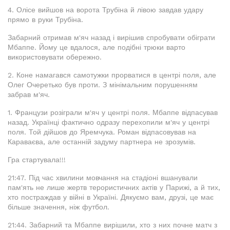
4. Олісе вийшов на ворота Трубіна й лівою завдав удару
прямо в руки Трубіна.
Забарний отримав м'яч назад і вирішив спробувати обіграти
Мбаппе. Йому це вдалося, але подібні трюки варто
використовувати обережно.
2. Коне намагався самотужки прорватися в центрі поля, але
Олег Очеретько був проти. З мінімальним порушенням
забрав м'яч.
1. Французи розіграли м'яч у центрі поля. Мбаппе відпасував
назад. Українці фактично одразу перехопили м'яч у центрі
поля. Той дійшов до Яремчука. Роман відпасовував на
Караваєва, але останній задуму партнера не зрозумів.
Гра стартувала!!!
21:47. Під час хвилини мовчання на стадіоні вшанували
пам'ять не лише жертв терористичних актів у Парижі, а й тих,
хто постраждав у війні в Україні. Дякуємо вам, друзі, це має
більше значення, ніж футбол.
21:44. Забарний та Мбаппе вирішили, хто з них почне матч з