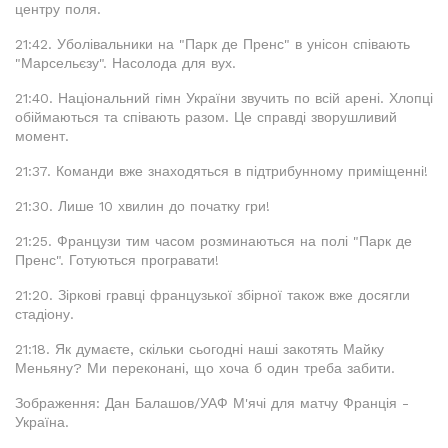
центру поля.
21:42. Уболівальники на "Парк де Пренс" в унісон співають
"Марсельєзу". Насолода для вух.
21:40. Національний гімн України звучить по всій арені. Хлопці
обіймаються та співають разом. Це справді зворушливий
момент.
21:37. Команди вже знаходяться в підтрибунному приміщенні!
21:30. Лише 10 хвилин до початку гри!
21:25. Французи тим часом розминаються на полі "Парк де
Пренс". Готуються програвати!
21:20. Зіркові гравці французької збірної також вже досягли
стадіону.
21:18. Як думаєте, скільки сьогодні наші закотять Майку
Меньяну? Ми переконані, що хоча б один треба забити.
Зображення: Дан Балашов/УАФ М'ячі для матчу Франція -
Україна.