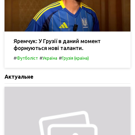
Яремчук: У Грузії в даний момент
формуються нові таланти.
#
#
#
Футболіст
Україна
Грузія (країна)
Актуальне