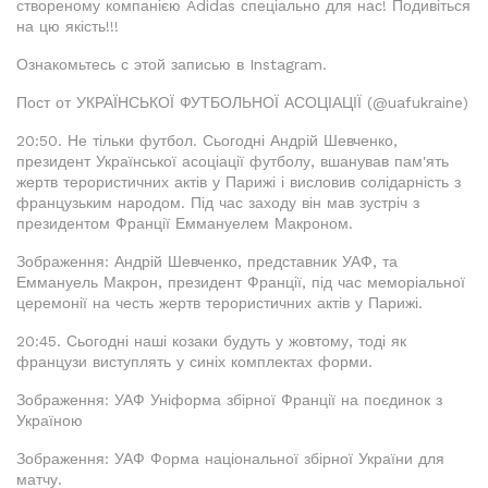
створеному компанією Adidas спеціально для нас! Подивіться
на цю якість!!!
Ознакомьтесь с этой записью в Instagram.
Пост от УКРАЇНСЬКОЇ ФУТБОЛЬНОЇ АСОЦІАЦІЇ (@uafukraine)
20:50. Не тільки футбол. Сьогодні Андрій Шевченко,
президент Української асоціації футболу, вшанував пам'ять
жертв терористичних актів у Парижі і висловив солідарність з
французьким народом. Під час заходу він мав зустріч з
президентом Франції Еммануелем Макроном.
Зображення: Андрій Шевченко, представник УАФ, та
Еммануель Макрон, президент Франції, під час меморіальної
церемонії на честь жертв терористичних актів у Парижі.
20:45. Сьогодні наші козаки будуть у жовтому, тоді як
французи виступлять у синіх комплектах форми.
Зображення: УАФ Уніформа збірної Франції на поєдинок з
Україною
Зображення: УАФ Форма національної збірної України для
матчу.