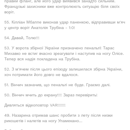
правий фланг, але його удар виявився занадто сильним.
Французькі захисники вже контролюють ситуацію біля своїх
воріт.
55. Кілліан Мбаппе виконав удар паненкою, відправивши м'яч
у центр воріт Анатолія Трубіна - 1:0!
54. Давай, Толю!!!
53. У ворота збірної України призначено пенальті! Тарас
Михавко не встиг вчасно зреагувати і наступив на ногу Олісе.
Тепер вся надія покладена на Трубіна.
52. З м'ячем після цього епізоду залишилася збірна України,
хоч потримати його довго не вдалося.
51. Вінчич зазначив, що пенальті не буде. Граємо далі.
50. Вінчич мчить до екрану!!!! Зараз перевірить!
Дивляться відеоповтор VAR!!!!!!!
49. Назарина отримав шанс пробити з лету після низки
рикошетів і налетів на ногу Упамекано...