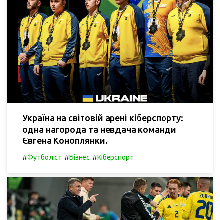
Україна на світовій арені кіберспорту:
одна нагорода та невдача команди
Євгена Коноплянки.
#
#
#
Футболіст
Бізнес
Кіберспорт