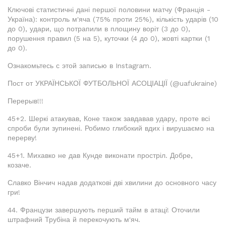
Ключові статистичні дані першої половини матчу (Франція -
Україна): контроль м'яча (75% проти 25%), кількість ударів (10
до 0), удари, що потрапили в площину воріт (3 до 0),
порушення правил (5 на 5), куточки (4 до 0), жовті картки (1
до 0).
Ознакомьтесь с этой записью в Instagram.
Пост от УКРАЇНСЬКОЇ ФУТБОЛЬНОЇ АСОЦІАЦІЇ (@uafukraine)
Перерыв!!!
45+2. Шеркі атакував, Коне також завдавав удару, проте всі
спроби були зупинені. Робимо глибокий вдих і вирушаємо на
перерву!
45+1. Михавко не дав Кунде виконати простріл. Добре,
козаче.
Славко Вінчич надав додаткові дві хвилини до основного часу
гри!
44. Французи завершують перший тайм в атаці! Оточили
штрафний Трубіна й перекочують м'яч.