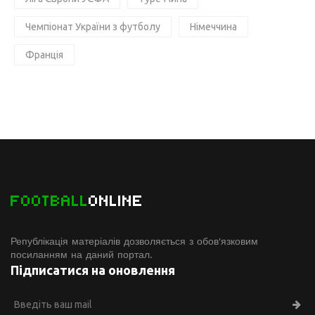
Чемпіонат України з футболу
Німеччина
Франція
FOOTBALL
ONLINE
Републікація матеріалів дозволяється з обов'язковим
посиланням на даний портал.
Підписатися на оновлення