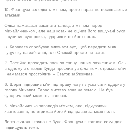
10. Французи володіють м'ячем, проте наразі не поспішають з
атаками.
Оліса намагався виконати танець з м'ячем перед
Михайличенком, але наш козак не оцінив його вишукані рухи
- зупинив суперника, вдаривши по його ногах.
8. Караваєв спробував виконати аут, щоб передати м'яч
Гуцуляку на забіганні, але Олексій просто не встиг.
7. Постійно проходять паси за спину нашим захисникам. Ось
в одному з епізодів Кунде прослизнув флангом, отримав м'яч
і намагався прострілити - Сваток заблокував.
6. Шеркі підправив м'яч під праву ногу і з усієї сили вдарив у
голову Михавки. Тарас миттєво впав на землю. Це був
суперечливий момент, шановні.
5. Михайличенко заволодів м'ячем, але, відчуваючи
хвилювання, не втримав його й відправив за межі поля.
Легко сьогодні точно не буде. Французи з кожною секундою
підвищують темп.