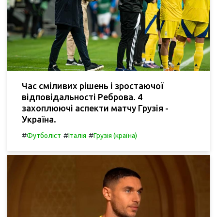
Час сміливих рішень і зростаючої
відповідальності Реброва. 4
захоплюючі аспекти матчу Грузія -
Україна.
#
#
#
Футболіст
Італія
Грузія (країна)