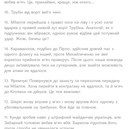
вибив м'яч. Це, принаймні, краще, ніж нічого...
16. Трубін від воріт виб'є нині.
15. Мбаппе перейшов з правої ноги на ліву і з усієї сили
вдарив у правий нижній кут воріт Трубіна. Анатолій, як з
підручника: він зібрався, однією рукою відбив цей потужний
удар. Жозе, бачиш це?
14. Караваєєєєв, подібно до Пірло, здійснив довгий пас з
одного флангу на інший, проте Михайличенко не зміг
коректно прийняти м'яч праворуч. Після цього наша команда
дещо активізувала тиск на суперників, але знайти можливість
для атаки не вдалося.
13. Яремчук! Повернувся до захисту та перехопив передачу
на Мбаппе. Хоча перейти в контратаку не вдалося, та й м'яч
до Кілліана не дійшов. Це теж важливо!
12. Шеркі знову влучив у м'яч і знову вручив його одному з
уболівальників на трибунах. Все йде за планом.
11. Кунде зробив навіс у штрафний майданчик українців, але
Забарний головою вибив м'яч вбік. Баркола підхопив його,
проте спроба не увінчалася успіхом.