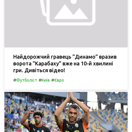
Найдорожчий гравець "Динамо" вразив
ворота "Карабаху" вже на 10-й хвилині
гри. Дивіться відео!
#
#
#
Футболіст
Київ
Євро