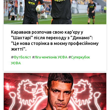
Караваєв розпочав свою кар'єру у
"Шахтарі" після переходу з "Динамо":
"Це нова сторінка в моєму професійному
житті".
#
#
#
Футболіст
Ліга чемпіонів УЄФА
Суперкубок
УЄФА