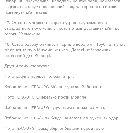
Забарний, знаходячись неподалік центру поля, намагався
ініціювати атаку через перший пас, але зрештою вирішив
повернути м'яч назад.
47. Оліса намагався покарати українську команду зі
стандартного положення, проте не зміг доставити м'яч до
голови Упамекано.
46. Олісе одразу опинився поряд з воротами Трубіна й впав
після контакту з Михайличенком. Доволі небезпечний
штрафний для Франції.
Другий тайм стартував!!!
Фотографії з першої половини гри!
Зображення: EPA/UPG Мбаппе уникає Забарного.
Фото: EPA/UPG Очеретько проти Мбаппе
Зображення: EPA/UPG Гуцуляк змагається за м'яч.
Зображення: EPA/UPG Кунде намагається здійснити удар.
Фото: EPA/UPG Гравці збірної України перед грою