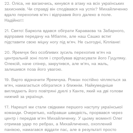
22. Оліса, не вагаючись, кинувся в атаку на всіх українських
захисників. Чи справді він сподівався на успіх? Михайличенко
вдало перехопив м'яч і відправив його далеко в поле.
Надійно!!!
21. Свято! Баркола вдався обіграти Караваєва та Забарного,
відправив передачу на Мбаппе, але наш Сашко встиг
підставити свою міцну ногу під м'яч. Не сьогодні, Кілліане!
20. Яремчук без особливих зусиль перехопив м'яч на
центральній зоні поля і спробував відпасувати його Гуцуляку.
Олексій, наче спінер, закрутився, але м'яч, на жаль,
залишився поза його увагою.
19. Варто відзначити Яремчука. Роман постійно чіпляється за
м'яч, намагається обігратися з ближнім. Найкумедніше
виглядають його повітряні дуелі з Канте, який на дві голови
нижчий за українця.
17. Нарешті ми стали свідками першого наступу української
команди. Очеретько, набравши швидкість, прорвався через
центр і передав м'яч Михайличенку. У цьому моменті Олег
отримав удар по ребрах, а Михайличенко, охоплений
панікою, намагався віддати пас, але в результаті просто