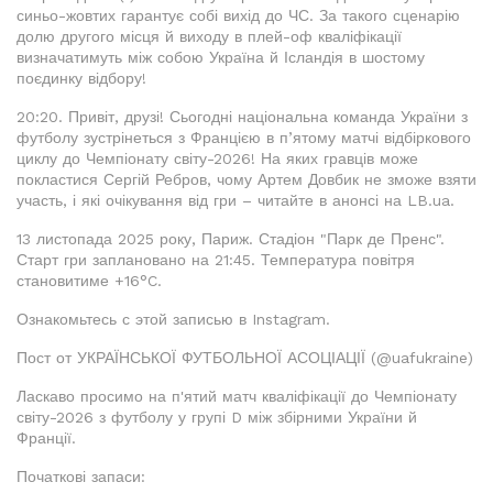
синьо-жовтих гарантує собі вихід до ЧС. За такого сценарію
долю другого місця й виходу в плей-оф кваліфікації
визначатимуть між собою Україна й Ісландія в шостому
поєдинку відбору!
20:20. Привіт, друзі! Сьогодні національна команда України з
футболу зустрінеться з Францією в п’ятому матчі відбіркового
циклу до Чемпіонату світу-2026! На яких гравців може
покластися Сергій Ребров, чому Артем Довбик не зможе взяти
участь, і які очікування від гри – читайте в анонсі на LB.ua.
13 листопада 2025 року, Париж. Стадіон "Парк де Пренс".
Старт гри заплановано на 21:45. Температура повітря
становитиме +16°C.
Ознакомьтесь с этой записью в Instagram.
Пост от УКРАЇНСЬКОЇ ФУТБОЛЬНОЇ АСОЦІАЦІЇ (@uafukraine)
Ласкаво просимо на п'ятий матч кваліфікації до Чемпіонату
світу-2026 з футболу у групі D між збірними України й
Франції.
Початкові запаси: