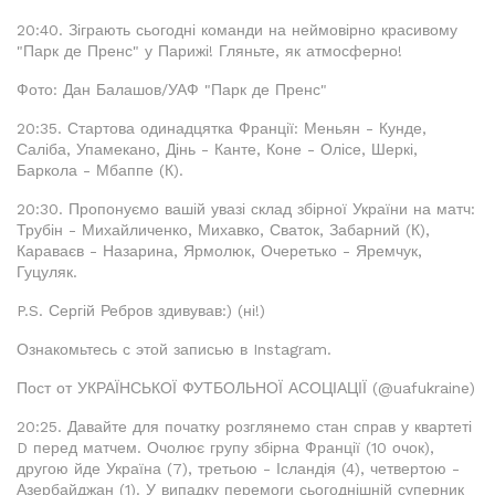
20:40. Зіграють сьогодні команди на неймовірно красивому
"Парк де Пренс" у Парижі! Гляньте, як атмосферно!
Фото: Дан Балашов/УАФ "Парк де Пренс"
20:35. Стартова одинадцятка Франції: Меньян - Кунде,
Саліба, Упамекано, Дінь - Канте, Коне - Олісе, Шеркі,
Баркола - Мбаппе (К).
20:30. Пропонуємо вашій увазі склад збірної України на матч:
Трубін - Михайличенко, Михавко, Сваток, Забарний (К),
Караваєв - Назарина, Ярмолюк, Очеретько - Яремчук,
Гуцуляк.
P.S. Сергій Ребров здивував:) (ні!)
Ознакомьтесь с этой записью в Instagram.
Пост от УКРАЇНСЬКОЇ ФУТБОЛЬНОЇ АСОЦІАЦІЇ (@uafukraine)
20:25. Давайте для початку розглянемо стан справ у квартеті
D перед матчем. Очолює групу збірна Франції (10 очок),
другою йде Україна (7), третьою - Ісландія (4), четвертою -
Азербайджан (1). У випадку перемоги сьогоднішній суперник