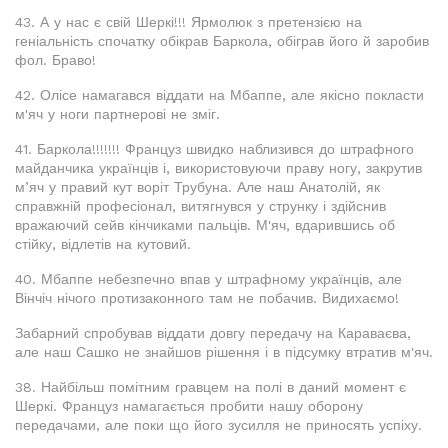
43. А у нас є свій Шеркі!!! Ярмолюк з претензією на
геніальність спочатку обікрав Баркола, обіграв його й заробив
фол. Браво!
42. Олісе намагався віддати на Мбаппе, але якісно покласти
м'яч у ноги партнерові не зміг.
41. Баркола!!!!!!! Француз швидко наблизився до штрафного
майданчика українців і, використовуючи праву ногу, закрутив
м’яч у правий кут воріт Трубуна. Але наш Анатолій, як
справжній професіонал, витягнувся у струнку і здійснив
вражаючий сейв кінчиками пальців. М'яч, вдарившись об
стійку, відлетів на кутовий.
40. Мбаппе небезпечно впав у штрафному українців, але
Вінчіч нічого протизаконного там не побачив. Видихаємо!
Забарний спробував віддати довгу передачу на Караваєва,
але наш Сашко не знайшов рішення і в підсумку втратив м'яч.
38. Найбільш помітним гравцем на полі в даний момент є
Шеркі. Француз намагається пробити нашу оборону
передачами, але поки що його зусилля не приносять успіху.