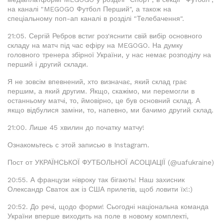
на каналі "MEGOGO Футбол Перший", а також на
спеціальному поп-ап каналі в розділі "Телебачення".
21:05. Сергій Ребров встиг роз'яснити свій вибір основного
складу на матч під час ефіру на MEGOGO. На думку
головного тренера збірної України, у нас немає розподілу на
перший і другий склади.
Я не зовсім впевнений, хто визначає, який склад грає
першим, а який другим. Якщо, скажімо, ми перемогли в
останньому матчі, то, ймовірно, це був основний склад. А
якщо відбулися заміни, то, напевно, ми бачимо другий склад.
21:00. Лише 45 хвилин до початку матчу!
Ознакомьтесь с этой записью в Instagram.
Пост от УКРАЇНСЬКОЇ ФУТБОЛЬНОЇ АСОЦІАЦІЇ (@uafukraine)
20:55. А французи нівроку так бігають! Наш захисник
Олександр Сваток аж із США прилетів, щоб ловити їх!:)
20:52. До речі, щодо форми! Сьогодні національна команда
України вперше виходить на поле в новому комплекті,