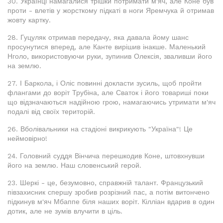
30. Українці намагалися трішки потримати м'яч, але Коне був
проти - влетів у жорсткому підкаті в ноги Яремчука й отримав
жовту картку.
28. Гуцуляк отримав передачу, яка давала йому шанс
просунутися вперед, але Канте вирішив інакше. Маленький
Нголо, використовуючи руки, зупинив Олексія, зваливши його
на землю.
27. І Баркола, і Оліс повинні докласти зусиль, щоб пройти
флангами до воріт Трубіна, але Сваток і його товариші поки
що відзначаються надійною грою, намагаючись утримати м'яч
подалі від своїх територій.
26. Вболівальники на стадіоні викрикують "Україна"! Це
неймовірно!
24. Головний суддя Вінчича перешкодив Коне, штовхнувши
його на землю. Наш словенський герой.
23. Шеркі - це, безумовно, справжній талант. Французький
півзахисник спершу зробив розрізний пас, а потім витончено
підкинув м'яч Мбаппе біля наших воріт. Кілліан вдарив в один
дотик, але не зумів влучити в ціль.