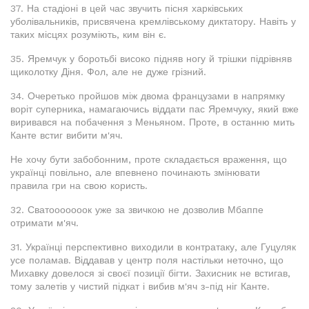
37. На стадіоні в цей час звучить пісня харківських
уболівальників, присвячена кремлівському диктатору. Навіть у
таких місцях розуміють, ким він є.
35. Яремчук у боротьбі високо підняв ногу й трішки підрівняв
щиколотку Діня. Фол, але не дуже грізний.
34. Очеретько пройшов між двома французами в напрямку
воріт суперника, намагаючись віддати пас Яремчуку, який вже
виривався на побачення з Меньяном. Проте, в останню мить
Канте встиг вибити м'яч.
Не хочу бути забобонним, проте складається враження, що
українці повільно, але впевнено починають змінювати
правила гри на свою користь.
32. Сватооооооок уже за звичкою не дозволив Мбаппе
отримати м'яч.
31. Українці перспективно виходили в контратаку, але Гуцуляк
усе поламав. Віддавав у центр поля настільки неточно, що
Михавку довелося зі своєї позиції бігти. Захисник не встигав,
тому залетів у чистий підкат і вибив м'яч з-під ніг Канте.