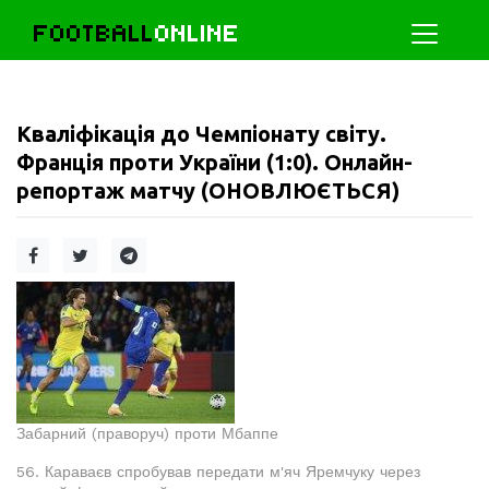
FOOTBALL
ONLINE
Кваліфікація до Чемпіонату світу.
Франція проти України (1:0). Онлайн-
репортаж матчу (ОНОВЛЮЄТЬСЯ)
Забарний (праворуч) проти Мбаппе
56. Караваєв спробував передати м'яч Яремчуку через