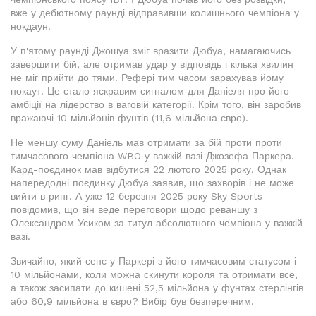
вже у дебютному раунді відправивши колишнього чемпіона у
нокдаун.
У п'ятому раунді Джошуа зміг вразити Дюбуа, намагаючись
завершити бій, але отримав удар у відповідь і кілька хвилин
не міг прийти до тями. Рефері тим часом зарахував йому
нокаут. Це стало яскравим сигналом для Даніеля про його
амбіції на лідерство в ваговій категорії. Крім того, він заробив
вражаючі 10 мільйонів фунтів (11,6 мільйона євро).
Не меншу суму Даніель мав отримати за бій проти проти
тимчасового чемпіона WBO у важкій вазі Джозефа Паркера.
Кард-поєдинок мав відбутися 22 лютого 2025 року. Однак
напередодні поєдинку Дюбуа заявив, що захворів і не може
вийти в ринг. А уже 12 березня 2025 року Sky Sports
повідомив, що він веде переговори щодо реваншу з
Олександром Усиком за титул абсолютного чемпіона у важкій
вазі.
Звичайно, який сенс у Паркері з його тимчасовим статусом і
10 мільйонами, коли можна скинути короля та отримати все,
а також засипати до кишені 52,5 мільйона у фунтах стерлінгів
або 60,9 мільйона в євро? Вибір був безперечним.