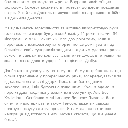
британського промоутера Френка Воррена, який обіцяв
молодому боксеру можливість провести до шести поєдинків
на рік. У той час Даніель описував себе як агресивного бійця
з відмінним джебом.
"Я відзначаюсь агресивністю та активно використовую рухи
головою. Не завжди був у важкій вазі: у 12 років я важив 54
кілограми, а в 16 - лише 75. Але два роки тому, коли я
перейшов у важковагову категорію, почав домінувати над
більшістю своїх суперників завдяки потужним ударам правою
рукою та ударам по корпусу. Запитайте Джошуа та інших, чи
знаю я, як завдавати ударів!" - поділився Дюбуа.
Даніїл акцентував увагу на тому, що йому потрібно стати ще
більш агресивним у професійному ринзі, зосереджуватися та
вдосконалювати свої удари. Бокс став його єдиним
захопленням, і він буквально живе ним: "Коли я вдома, я
переглядаю поєдинки у важкій вазі без упину. Алі, Боу,
Холіфілд... Особливо мені імпонує Леннокс Льюїс за його
силу та майстерність, а також Тайсон, адже він завжди
прагнув нокаутувати суперників. Я намагаюся взяти все
найкраще від кожного з них. Можна сказати, що я є учнем
боксу".