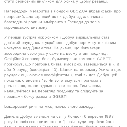
стати серйозним викликом для Усика у цьому реванші.
Напередодні мегабитви в Лондоні OBOZ.UA зібрав факти про
непростий, але стрімкий шлях Дюбуа від хлопчика з
багатодітної родини іммігранта з Гренади до топів
королівського дивізіону.
У першій зустрічі між Усиком і Дюбуа вирішальним став
дев'ятий раунд, коли українець здобув перемогу технічним
нокаутом над Динамітом. Не дивно, що букмекери
зосередили свою увагу саме на цьому етапі поєдинку.
Офіційний спонсор бою, букмекерська компанія GGBET,
прогнозує, що повторна битва, ймовірно, завершиться в 7, 8
або 9 раунді (коефіцієнт 10). Шанси на перемогу Усика в цих
раундах оцінюються коефіцієнтом 7, тоді як для Дюбуа цей
показник становить 18. Чи збігатимуться прогнози з
реальністю, стане відомо зовсім скоро. Тим часом,
налаштуйтеся на перегляд поєдинку та слідкуйте за
новинами боксу разом із GGBET!
Боксерський ринг на місці навчального закладу.
Даніель Дюбуа з'явився на світ у Лондоні 6 вересня 1997
року і провів своє дитинство в Грінвічі, куди переїхав його