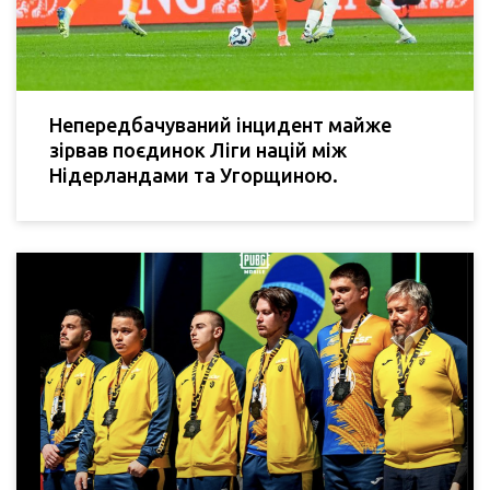
Непередбачуваний інцидент майже
зірвав поєдинок Ліги націй між
Нідерландами та Угорщиною.