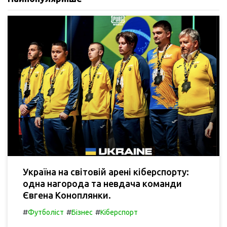
Україна на світовій арені кіберспорту:
одна нагорода та невдача команди
Євгена Коноплянки.
#
#
#
Футболіст
Бізнес
Кіберспорт