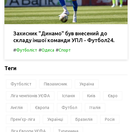
Захисник "Динамо" був внесений до
складу іншої команди УПЛ - Футбол24.
#
#
#
Футболіст
Одеса
Спорт
Теги
Футболіст
Півзахисник
Україна
Ліга чемпіонів УЄФА
Іспанія
Київ
Євро
Англія
Європа
Футбол
Італія
Прем'єр-ліга
Українці
Бразилія
Росія
Ліга Європи УЄФА
Туреччина