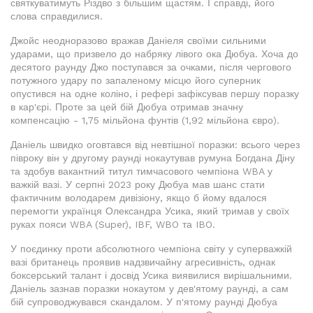
святкуватимуть Різдво з більшим щастям. І справді, його
слова справдилися.
Джойс неодноразово вражав Даніеля своїми сильними
ударами, що призвело до набряку лівого ока Дюбуа. Хоча до
десятого раунду Джо поступався за очками, після чергового
потужного удару по запаленому місцю його суперник
опустився на одне коліно, і рефері зафіксував першу поразку
в кар'єрі. Проте за цей бій Дюбуа отримав значну
компенсацію - 1,75 мільйона фунтів (1,92 мільйона євро).
Даніель швидко оговтався від невтішної поразки: всього через
півроку він у другому раунді нокаутував румуна Богдана Діну
та здобув вакантний титул тимчасового чемпіона WBA у
важкій вазі. У серпні 2023 року Дюбуа мав шанс стати
фактичним володарем дивізіону, якщо б йому вдалося
перемогти українця Олександра Усика, який тримав у своїх
руках пояси WBA (Super), IBF, WBO та IBO.
У поєдинку проти абсолютного чемпіона світу у суперважкій
вазі британець проявив надзвичайну агресивність, однак
боксерський талант і досвід Усика виявилися вирішальними.
Даніель зазнав поразки нокаутом у дев'ятому раунді, а сам
бій супроводжувався скандалом. У п'ятому раунді Дюбуа