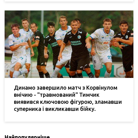
Динамо завершило матч з Корвінулом
внічию - "травмований" Тимчик
виявився ключовою фігурою, зламавши
суперника і викликавши бійку.
Найпопулярніше