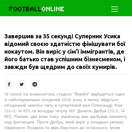
FOOTBALL
ONLINE
Завершив за 35 секунд! Суперник Усика
відомий своєю здатністю фінішувати бої
нокаутом. Він виріс у сім'ї іммігрантів, де
його батько став успішним бізнесменом, і
завжди був щедрим до своїх кумирів.
19 липня на знаменитому стадіоні "Вемблі" відбудеться один
із найочікуваніших поєдинків 2025 року, в якому зійдуться
об'єднаний чемпіон світу в супертяжкій вазі Олександр Усик
(23-0, 14 КО) та володар титулу IBF Даніель Дюбуа (22-2, 14
КО). Раніше, два роки тому, українець вже здобував перемогу
над британцем. Проте Дюбуа, який виріс у складних умовах
південного Лондона та звик боротися до останнього, може