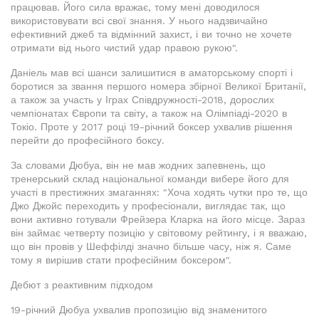
працював. Його сила вражає, тому мені доводилося
використовувати всі свої знання. У нього надзвичайно
ефективний джеб та відмінний захист, і ви точно не хочете
отримати від нього чистий удар правою рукою".
Даніель мав всі шанси залишитися в аматорському спорті і
боротися за звання першого номера збірної Великої Британії,
а також за участь у Іграх Співдружності-2018, дорослих
чемпіонатах Європи та світу, а також на Олімпіаді-2020 в
Токіо. Проте у 2017 році 19-річний боксер ухвалив рішення
перейти до професійного боксу.
За словами Дюбуа, він не мав жодних запевнень, що
тренерський склад національної команди вибере його для
участі в престижних змаганнях: "Хоча ходять чутки про те, що
Джо Джойс переходить у професіонали, виглядає так, що
вони активно готували Фрейзера Кларка на його місце. Зараз
він займає четверту позицію у світовому рейтингу, і я вважаю,
що він провів у Шеффілді значно більше часу, ніж я. Саме
тому я вирішив стати професійним боксером".
Дебют з реактивним підходом
19-річний Дюбуа ухвалив пропозицію від знаменитого