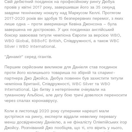
Свій дебютний поєдинок на професійному рингу Дюбуа
провів у квітні 2017 року, завершивши його за 35 секунд
завдяки технічному нокауту над Маркусом Келлі. Протягом
2017-2020 років він здобув 15 безперервних перемог, з яких
лише одна – проти американця Кевіна Джонсона – була
завершена не достроково. У цих поєдинках англійський
боксер завоював титули чемпіона Європи за версією WBO,
WBO Global, BBBofC British, Співдружності, а також WBC
Silver і WBO International.
"Динаміт" серед гігантів.
Першим серйозним викликом для Даніеля став поєдинок
проти його колишнього товариша по збірній та спаринг-
партнера Джо Джойса. Дюбуа повинен був захистити титули
чемпіона Британії, Співдружності, WBC Silver та WBO
International. Цю битву з нетерпінням очікували на
туманному Альбіоні, але дату бою тричі довелося переносити
через спалах коронавірусу.
Коли в листопаді 2020 року суперники нарешті мали
зустрітися на рингу, експерти віддали невелику перевагу
менш досвідченому Даніелю, а не фіналісту Олімпійських ігор
Джойсу. Розгніваний Джо пообіцяв, що ті, хто вірить у нього,