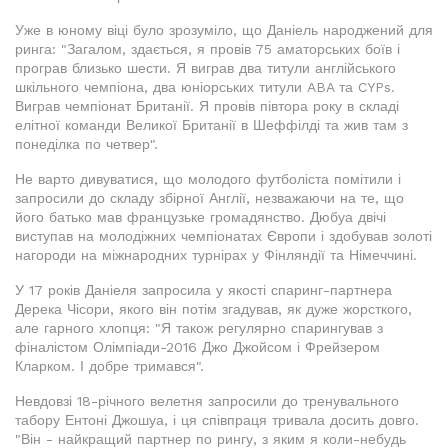
Уже в юному віці було зрозуміло, що Даніель народжений для
ринга: "Загалом, здається, я провів 75 аматорських боїв і
програв близько шести. Я виграв два титули англійського
шкільного чемпіона, два юніорських титули ABA та CYPs.
Виграв чемпіонат Британії. Я провів півтора року в складі
елітної команди Великої Британії в Шеффілді та жив там з
понеділка по четвер".
Не варто дивуватися, що молодого футболіста помітили і
запросили до складу збірної Англії, незважаючи на те, що
його батько мав французьке громадянство. Дюбуа двічі
виступав на молодіжних чемпіонатах Європи і здобував золоті
нагороди на міжнародних турнірах у Фінляндії та Німеччині.
У 17 років Даніеля запросила у якості спаринг-партнера
Дерека Чісори, якого він потім згадував, як дуже жорсткого,
але гарного хлопця: "Я також регулярно спарингував з
фіналістом Олімпіади-2016 Джо Джойсом і Фрейзером
Кларком. І добре тримався".
Невдовзі 18-річного велетня запросили до тренувального
табору Ентоні Джошуа, і ця співпраця тривала досить довго.
"Він - найкращий партнер по рингу, з яким я коли-небудь