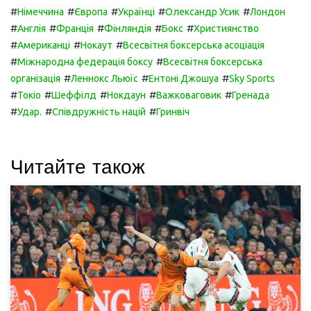
#
#
#
#
#
Німеччина
Європа
Українці
Олександр Усик
Лондон
#
#
#
#
#
Англія
Франція
Фінляндія
Бокс
Християнство
#
#
#
Американці
Нокаут
Всесвітня боксерська асоціація
#
#
Міжнародна федерація боксу
Всесвітня боксерська
#
#
#
організація
Леннокс Льюїс
Ентоні Джошуа
Sky Sports
#
#
#
#
#
Токіо
Шеффілд
Нокдаун
Важковаговик
Гренада
#
#
#
Удар.
Співдружність націй
Гринвіч
Читайте також