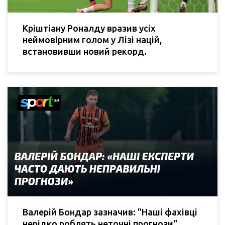
Кріштіану Роналду вразив усіх
неймовірним голом у Лізі націй,
встановивши новий рекорд.
Валерій Бондар зазначив: "Наші фахівці
нерідко роблять неточні прогнози".