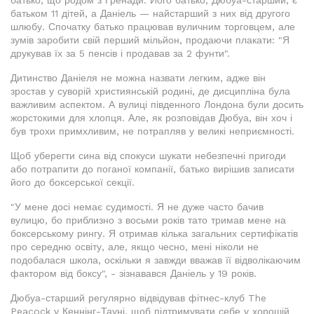
батько, що родом з Гренади. Його батько, Дюбуа-старший, є
батьком 11 дітей, а Даніель — найстарший з них від другого
шлюбу. Спочатку батько працював вуличним торговцем, але
зумів заробити свій перший мільйон, продаючи плакати: "Я
друкував їх за 5 пенсів і продавав за 2 фунти".
Дитинство Даніеля не можна назвати легким, адже він
зростав у суворій християнській родині, де дисципліна була
важливим аспектом. А вулиці південного Лондона були досить
жорстокими для хлопця. Але, як розповідав Дюбуа, він хоч і
був трохи примхливим, не потрапляв у великі неприємності.
Щоб уберегти сина від спокуси шукати небезпечні пригоди
або потрапити до поганої компанії, батько вирішив записати
його до боксерської секції.
"У мене досі немає судимості. Я не дуже часто бачив
вулицю, бо приблизно з восьми років тато тримав мене на
боксерському рингу. Я отримав кілька загальних сертифікатів
про середню освіту, але, якщо чесно, мені ніколи не
подобалася школа, оскільки я завжди вважав її відволікаючим
фактором від боксу", - зізнавався Даніель у 19 років.
Дюбуа-старший регулярно відвідував фітнес-клуб The
Peacock у Кеннінг-Тауні, щоб підтримувати себе у хорошій