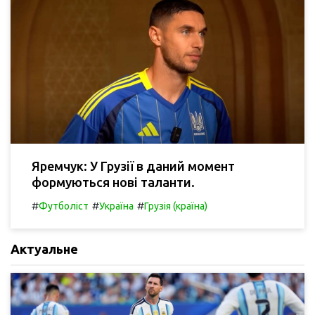
Яремчук: У Грузії в даний момент
формуються нові таланти.
#
#
#
Футболіст
Україна
Грузія (країна)
Актуальне