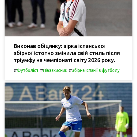
Виконав обіцянку: зірка іспанської
збірної істотно змінила свій стиль після
тріумфу на чемпіонаті світу 2026 року.
#
#
#
Футболіст
Півзахисник
Збірна Іспанії з футболу