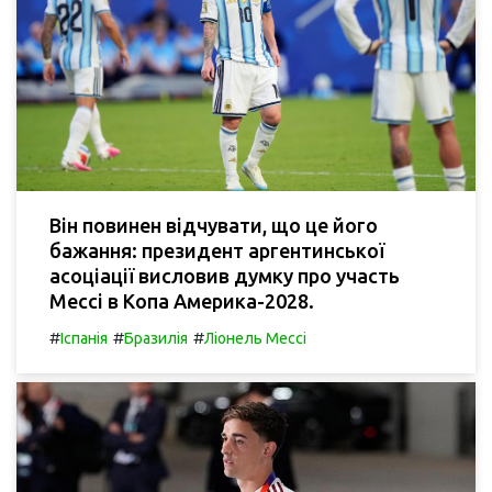
Він повинен відчувати, що це його
бажання: президент аргентинської
асоціації висловив думку про участь
Мессі в Копа Америка-2028.
#
#
#
Іспанія
Бразилія
Ліонель Мессі