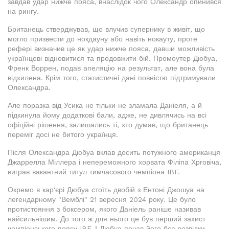
завдав удар нижче пояса, внаслідок чого Олександр опинився
на рингу.
Британець стверджував, що влучив супернику в живіт, що
могло призвести до нокдауну або навіть нокауту, проте
рефері визначив це як удар нижче пояса, давши можливість
українцеві відновитися та продовжити бій. Промоутер Дюбуа,
Френк Воррен, подав апеляцію на результат, але вона була
відхилена. Крім того, статистичні дані повністю підтримували
Олександра.
Але поразка від Усика не тільки не зламала Даніеля, а й
підкинула йому додаткові бали, адже, не дивлячись на всі
офіційні рішення, залишались ті, хто думав, що британець
переміг досі не битого українця.
Після Олександра Дюбуа вклав досить потужного американця
Джаррелла Міллера і непереможного хорвата Філіпа Хрговіча,
виграв вакантний титул тимчасового чемпіона IBF.
Окремо в кар'єрі Дюбуа стоїть двобій з Ентоні Джошуа на
легендарному "Вемблі" 21 вересня 2024 року. Це було
протистояння з боксером, якого Даніель раніше називав
найсильнішим. До того ж для нього це був перший захист
чемпіонського поясу IBF. І Дюбуа почав його без розвідки,