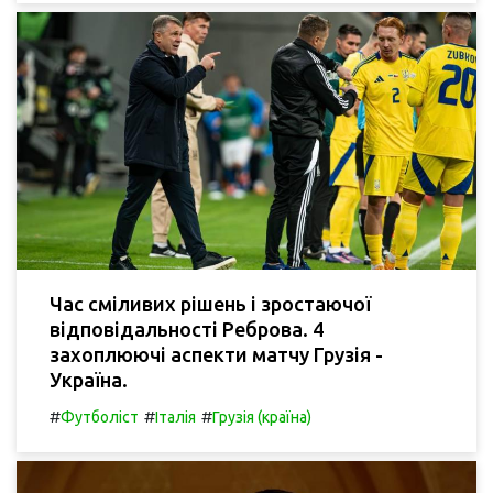
Час сміливих рішень і зростаючої
відповідальності Реброва. 4
захоплюючі аспекти матчу Грузія -
Україна.
#
#
#
Футболіст
Італія
Грузія (країна)