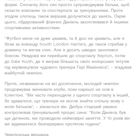
формі. Спочатку його син просто супроводжував батька, щоб
скласти компанію та спостерігати за тренуваннями. Проте
згодом хлопець також вирішив долучитися до занять. Окрім
цього, обдарований фізично Даніель захоплювався й іншими
спортивними активностями.
"Футбол мене не дуже цікавив, та й досі не цікавить, але я
бігав за команду South London Harriers, де також стрибав у
довжину та метав спис. Але я досить швидко захопився
боксом. Невдовзі ми перейшли до спортзалу Repton, потім
до Dale Youth, де я виграв більшість своїх юніорських титулів
під керівництвом чудового тренера Гері Макіннеса", - згадував
майбутній чемпіон.
Проте, незважаючи на всі досягнення, молодий чемпіон
продовжував змінювати клуби, поки нарешті не осів в
Іслінгтоні. "Ми часто переходили з одного спортзалу в інший,
бо здавалося, що тренери не могли знайти спільну мову з
моїм батьком", - зізнається він. Дюбуа-старший уважно
контролював тренувальний процес сина: "Коли Даніель був
ще дитиною, ми проводили неймовірні заняття. У 10 років він
міг віджиматися безперервно протягом години".
Чемпіонська вершина