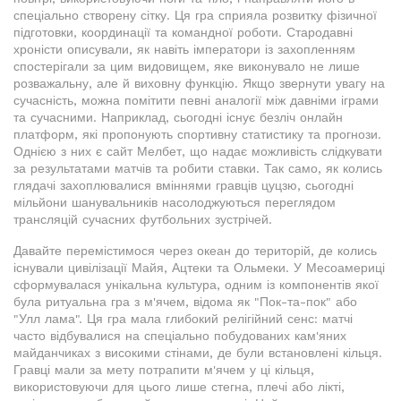
спеціально створену сітку. Ця гра сприяла розвитку фізичної
підготовки, координації та командної роботи. Стародавні
хроністи описували, як навіть імператори із захопленням
спостерігали за цим видовищем, яке виконувало не лише
розважальну, але й виховну функцію. Якщо звернути увагу на
сучасність, можна помітити певні аналогії між давніми іграми
та сучасними. Наприклад, сьогодні існує безліч онлайн
платформ, які пропонують спортивну статистику та прогнози.
Однією з них є сайт Мелбет, що надає можливість слідкувати
за результатами матчів та робити ставки. Так само, як колись
глядачі захоплювалися вміннями гравців цуцзю, сьогодні
мільйони шанувальників насолоджуються переглядом
трансляцій сучасних футбольних зустрічей.
Давайте перемістимося через океан до територій, де колись
існували цивілізації Майя, Ацтеки та Ольмеки. У Месоамериці
сформувалася унікальна культура, одним із компонентів якої
була ритуальна гра з м'ячем, відома як "Пок-та-пок" або
"Улл лама". Ця гра мала глибокий релігійний сенс: матчі
часто відбувалися на спеціально побудованих кам'яних
майданчиках з високими стінами, де були встановлені кільця.
Гравці мали за мету потрапити м'ячем у ці кільця,
використовуючи для цього лише стегна, плечі або лікті,