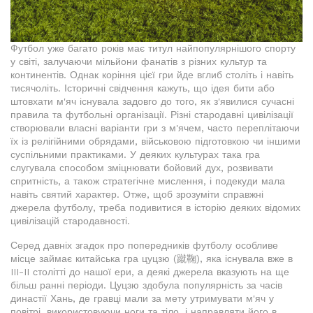
Футбол уже багато років має титул найпопулярнішого спорту
у світі, залучаючи мільйони фанатів з різних культур та
континентів. Однак коріння цієї гри йде вглиб століть і навіть
тисячоліть. Історичні свідчення кажуть, що ідея бити або
штовхати м'яч існувала задовго до того, як з'явилися сучасні
правила та футбольні організації. Різні стародавні цивілізації
створювали власні варіанти гри з м'ячем, часто переплітаючи
їх із релігійними обрядами, військовою підготовкою чи іншими
суспільними практиками. У деяких культурах така гра
слугувала способом зміцнювати бойовий дух, розвивати
спритність, а також стратегічне мислення, і подекуди мала
навіть святий характер. Отже, щоб зрозуміти справжні
джерела футболу, треба подивитися в історію деяких відомих
цивілізацій стародавності.
Серед давніх згадок про попередників футболу особливе
місце займає китайська гра цуцзю (蹴鞠), яка існувала вже в
III-II столітті до нашої ери, а деякі джерела вказують на ще
більш ранні періоди. Цуцзю здобула популярність за часів
династії Хань, де гравці мали за мету утримувати м'яч у
повітрі, використовуючи ноги та тіло, і направляти його в