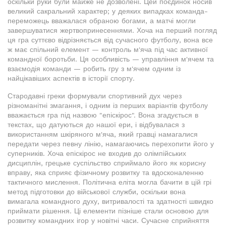
оскільки руки були майже не дозволені. Цей поєдинок носив
великий сакральний характер; у деяких випадках команда-
переможець вважалася обраною богами, а матчі могли
завершуватися жертвопринесеннями. Хоча на перший погляд
ця гра суттєво відрізняється від сучасного футболу, вона все
ж має спільний елемент — контроль м'яча під час активної
командної боротьби. Ця особливість — управління м'ячем та
взаємодія команди — робить гру з м'ячем одним із
найцікавіших аспектів в історії спорту.
Стародавні греки формували спортивний дух через
різноманітні змагання, і одним із перших варіантів футболу
вважається гра під назвою "епіскірос". Вона згадується в
текстах, що датуються до нашої ери, і відбувалася з
використанням шкіряного м'яча, який гравці намагалися
передати через певну лінію, намагаючись перехопити його у
суперників. Хоча епіскірос не входив до олімпійських
дисциплін, грецьке суспільство сприймало його як корисну
вправу, яка сприяє фізичному розвитку та вдосконаленню
тактичного мислення. Політична еліта могла бачити в цій грі
метод підготовки до військової служби, оскільки вона
вимагала командного духу, витривалості та здатності швидко
приймати рішення. Ці елементи пізніше стали основою для
розвитку командних ігор у новітні часи. Сучасне сприйняття