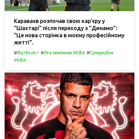
Караваєв розпочав свою кар'єру у
"Шахтарі" після переходу з "Динамо":
"Це нова сторінка в моєму професійному
житті".
#
#
#
Футболіст
Ліга чемпіонів УЄФА
Суперкубок
УЄФА