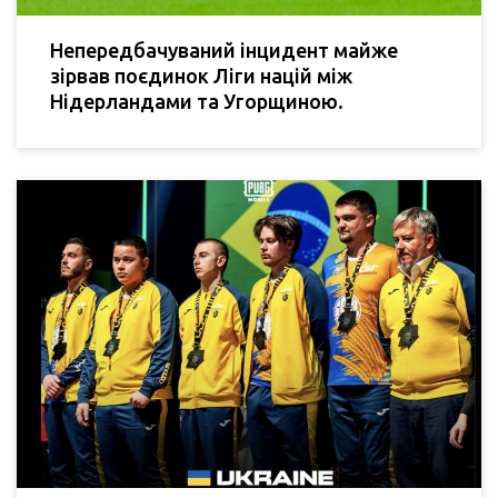
Непередбачуваний інцидент майже
зірвав поєдинок Ліги націй між
Нідерландами та Угорщиною.