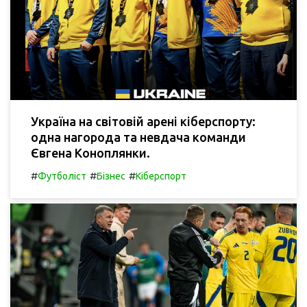
Україна на світовій арені кіберспорту:
одна нагорода та невдача команди
Євгена Коноплянки.
#
#
#
Футболіст
Бізнес
Кіберспорт