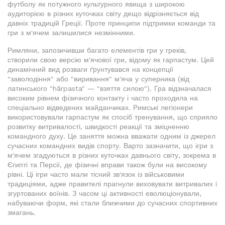
футболу як потужного культурного явища з широкою
аудиторією в різних куточках світу дещо відрізняється від
давніх традицій Греції. Проте принципи підтримки команди та
гри з м'ячем залишилися незмінними.
Римляни, запозичивши багато елементів гри у греків,
створили свою версію м'ячової гри, відому як гарпастум. Цей
динамічний вид розваги ґрунтувався на концепції
"заволодіння" або "виривання" м'яча у суперника (від
латинського "hārpasta" — "взяття силою"). Гра відзначалася
високим рівнем фізичного контакту і часто проходила на
спеціально відведених майданчиках. Римські легіонери
використовували гарпастум як спосіб тренування, що сприяло
розвитку витривалості, швидкості реакції та зміцненню
командного духу. Це заняття можна вважати одним із джерел
сучасних командних видів спорту. Варто зазначити, що ігри з
м'ячем згадуються в різних куточках давнього світу, зокрема в
Єгипті та Персії, де фізичні вправи також були на високому
рівні. Ці ігри часто мали тісний зв'язок із військовими
традиціями, адже правителі прагнули виховувати витривалих і
згуртованих воїнів. З часом ці активності еволюціонували,
набуваючи форм, які стали ближчими до сучасних спортивних
змагань.