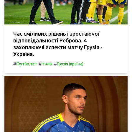
Час сміливих рішень і зростаючої
відповідальності Реброва. 4
захоплюючі аспекти матчу Грузія -
Україна.
#
#
#
Футболіст
Італія
Грузія (країна)