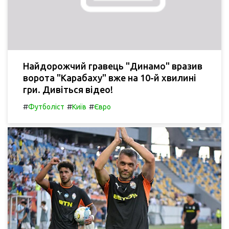
Найдорожчий гравець "Динамо" вразив
ворота "Карабаху" вже на 10-й хвилині
гри. Дивіться відео!
#
#
#
Футболіст
Київ
Євро