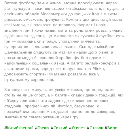
Витоки футболу, таким чином, можна прослідкувати через
різні культури і часи: від старих китайських полів для цуцзю та
релігійних обрядів Месоамерики до грецьких ігор з м'ячем і
римських військових тренувань. Кожна з цих цивілізацій мала
свої умови, які впливали на правила, формат і навіть
значення гри. І хоча назви, мета та роль таких розваг сильно
відрізнялися від того, що ми знаємо як сучасний футбол, суть
гри -- командна співпраця, управління м'ячем та
суперництво -- залишилась спільною. Сьогодні мільйони
шанувальників слідкують за матчами найвищого рівня, а
розвиток медіа й технологій зробив футбол одним із
найсильніших соціальних явищ. А багато онлайн-ресурсів з
азартними іграми, серед яких популярна гра Plinko,
доповнюють спортивні змагання розвагами вже у
віртуальному середовищі.
Заглянувши в минуле, ми усвідомлюємо, що перед нами
стоїть не лише спорт, а й багатий спадок давніх традицій, які
об'єднували спільноти задовго до виникнення перших
стадіонів і професійних ліг. Футбол, безумовно, є
незвичайним втіленням людської прагнення до співпраці,
змагання та самовираження через гру.
#
#
#
#
#
#
Китай (регіон)
Греція
Святий
Єгипет
Ставок
Види