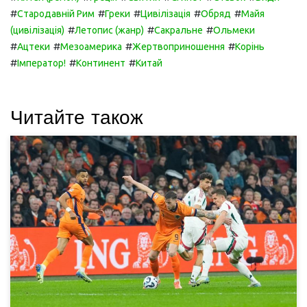
#
#
#
#
#
Стародавній Рим
Греки
Цивілізація
Обряд
Майя
#
#
#
(цивілізація)
Летопис (жанр)
Сакральне
Ольмеки
#
#
#
#
Ацтеки
Мезоамерика
Жертвоприношення
Корінь
#
#
#
Імператор!
Континент
Китай
Читайте також