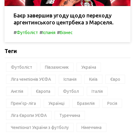
Баєр завершив угоду щодо переходу
аргентинського центрбека з Марселя.
#
#
#
Футболіст
Іспанія
Бізнес
Теги
Футболіст
Півзахисник
Україна
Ліга чемпіонів УЄФА
Іспанія
Київ
Євро
Англія
Європа
Футбол
Італія
Прем'єр-ліга
Українці
Бразилія
Росія
Ліга Європи УЄФА
Туреччина
Чемпіонат України з футболу
Німеччина