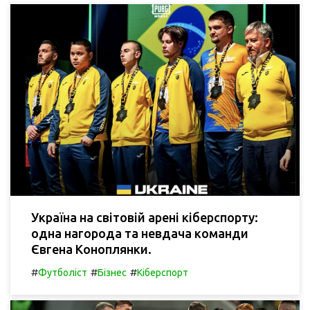
Україна на світовій арені кіберспорту:
одна нагорода та невдача команди
Євгена Коноплянки.
#
#
#
Футболіст
Бізнес
Кіберспорт