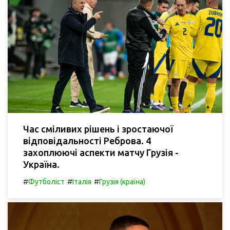
Час сміливих рішень і зростаючої
відповідальності Реброва. 4
захоплюючі аспекти матчу Грузія -
Україна.
#
#
#
Футболіст
Італія
Грузія (країна)