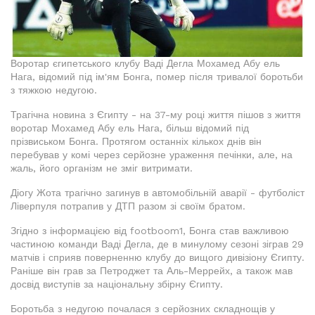
Воротар єгипетського клубу Ваді Дегла Мохамед Абу ель
Нага, відомий під ім'ям Бонга, помер після тривалої боротьби
з тяжкою недугою.
Трагічна новина з Єгипту - на 37-му році життя пішов з життя
воротар Мохамед Абу ель Нага, більш відомий під
прізвиськом Бонга. Протягом останніх кількох днів він
перебував у комі через серйозне ураження печінки, але, на
жаль, його організм не зміг витримати.
Діогу Жота трагічно загинув в автомобільній аварії - футболіст
Ліверпуля потрапив у ДТП разом зі своїм братом.
Згідно з інформацією від footboom1, Бонга став важливою
частиною команди Ваді Дегла, де в минулому сезоні зіграв 29
матчів і сприяв поверненню клубу до вищого дивізіону Єгипту.
Раніше він грав за Петроджет та Аль-Меррейх, а також мав
досвід виступів за національну збірну Єгипту.
Боротьба з недугою почалася з серйозних складнощів у