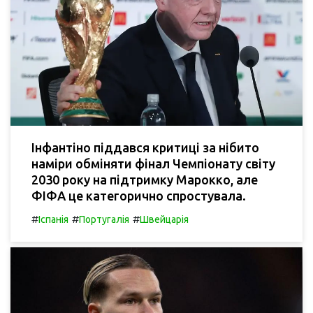
Інфантіно піддався критиці за нібито
наміри обміняти фінал Чемпіонату світу
2030 року на підтримку Марокко, але
ФІФА це категорично спростувала.
#
#
#
Іспанія
Португалія
Швейцарія