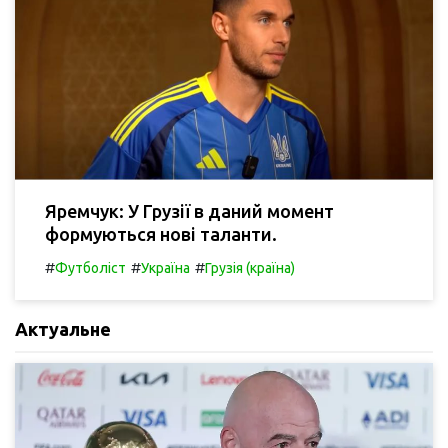
Яремчук: У Грузії в даний момент
формуються нові таланти.
#
#
#
Футболіст
Україна
Грузія (країна)
Актуальне