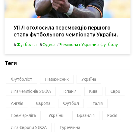
УПЛ оголосила переможців першого
етапу футбольного чемпіонату України.
#
#
#
Футболіст
Одеса
Чемпіонат України з футболу
Теги
Футболіст
Півзахисник
Україна
Ліга чемпіонів УЄФА
Іспанія
Київ
Євро
Англія
Європа
Футбол
Італія
Прем'єр-ліга
Українці
Бразилія
Росія
Ліга Європи УЄФА
Туреччина