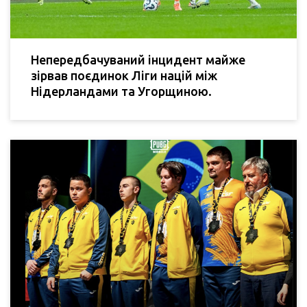
Непередбачуваний інцидент майже
зірвав поєдинок Ліги націй між
Нідерландами та Угорщиною.