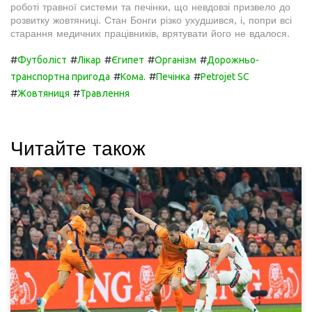
роботі травної системи та печінки, що невдовзі призвело до
розвитку жовтяниці. Стан Бонги різко ухудшився, і, попри всі
старання медичних працівників, врятувати його не вдалося.
#
#
#
#
#
Футболіст
Лікар
Єгипет
Організм
Дорожньо-
#
#
#
транспортна пригода
Кома.
Печінка
Petrojet SC
#
#
Жовтяниця
Травлення
Читайте також