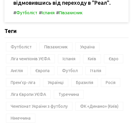
відмовившись від переходу в "Реал".
#
#
#
Футболіст
Іспанія
Півзахисник
Теги
Футболіст
Півзахисник
Україна
Ліга чемпіонів УЄФА
Іспанія
Київ
Євро
Англія
Європа
Футбол
Італія
Прем'єр-ліга
Українці
Бразилія
Росія
Ліга Європи УЄФА
Туреччина
Чемпіонат України з футболу
ФК «Динамо» (Київ)
Німеччина