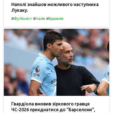
Наполі знайшов можливого наступника
Лукаку.
#
#
#
Футболіст
Італія
Бразилія
Гвардіола вмовив зіркового гравця
ЧС-2026 приєднатися до "Барселони",