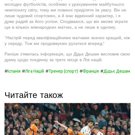
молодих футболістів, особливо з урахуванням майбутнього
чемпіонату світу, тому ми повинні приділяти їм увагу. Він не
лише чудовий спортсмен, а й має відмінний характер, і я
дуже радий за його успіхи. Сподіваюся, що він зможе зіграти
ще в кількох міжнародних матчах, а не лише в одному.
"Настрій перед кваліфікаційними матчами значно кращий, ніж
у середу. Тож ми продовжуємо рухатися вперед."
Раніше з'явилась інформація, що Дідьє Дешам висловив свою
думку щодо поєдинку за третє місце в Лізі націй.
#
#
#
#
#
Іспанія
Ліга Націй
Тренер (спорт)
Франція
Дідьє Дешам
Читайте також