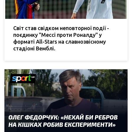
Світ став свідком неповторної події -
поєдинку "Мессі проти Роналду" у
форматі All-Stars на славнозвісному
стадіоні Вемблі.