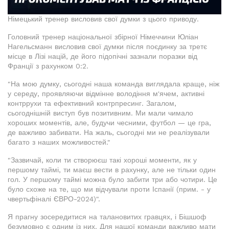
Німецький тренер висловив свої думки з цього приводу.
Головний тренер національної збірної Німеччини Юліан
Нагельсманн висловив свої думки після поєдинку за третє
місце в Лізі націй, де його підопічні зазнали поразки від
Франції з рахунком 0:2.
"На мою думку, сьогодні наша команда виглядала краще, ніж
у середу, проявляючи відмінне володіння м'ячем, активні
контррухи та ефективний контрпресинг. Загалом,
сьогоднішній виступ був позитивним. Ми мали чимало
хороших моментів, але, будучи чесними, футбол — це гра,
де важливо забивати. На жаль, сьогодні ми не реалізували
багато з наших можливостей."
"Зазвичай, коли ти створюєш такі хороші моменти, як у
першому таймі, ти маєш вести в рахунку, але не тільки один
гол. У першому таймі можна було забити три або чотири. Це
було схоже на те, що ми відчували проти Іспанії (прим. - у
чвертьфіналі ЄВРО-2024)".
Я прагну зосередитися на талановитих гравцях, і Бішшоф
безумовно є одним із них. Для нашої команди важливо мати