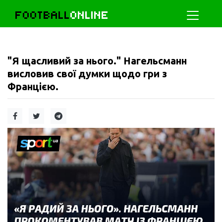
FOOTBALL
ONLINE
"Я щасливий за нього." Нагельсманн
висловив свої думки щодо гри з
Францією.