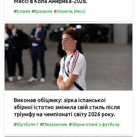
Мессі в Копа Америка-2028.
#
#
#
Іспанія
Бразилія
Ліонель Мессі
Виконав обіцянку: зірка іспанської
збірної істотно змінила свій стиль після
тріумфу на чемпіонаті світу 2026 року.
#
#
#
Футболіст
Півзахисник
Збірна Іспанії з футболу