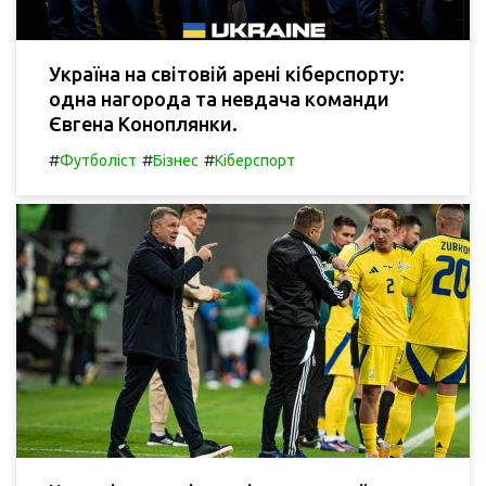
Україна на світовій арені кіберспорту:
одна нагорода та невдача команди
Євгена Коноплянки.
#
#
#
Футболіст
Бізнес
Кіберспорт