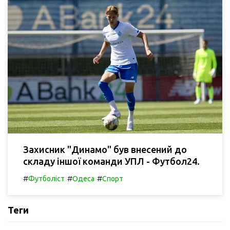
Захисник "Динамо" був внесений до
складу іншої команди УПЛ - Футбол24.
#
#
#
Футболіст
Одеса
Спорт
Теги