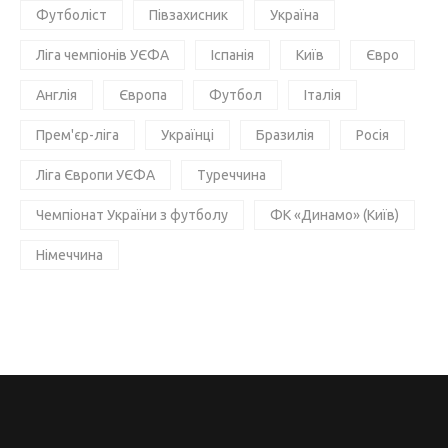
Футболіст
Півзахисник
Україна
Ліга чемпіонів УЄФА
Іспанія
Київ
Євро
Англія
Європа
Футбол
Італія
Прем'єр-ліга
Українці
Бразилія
Росія
Ліга Європи УЄФА
Туреччина
Чемпіонат України з футболу
ФК «Динамо» (Київ)
Німеччина