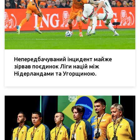
Непередбачуваний інцидент майже
зірвав поєдинок Ліги націй між
Нідерландами та Угорщиною.