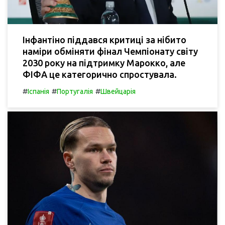
Інфантіно піддався критиці за нібито
наміри обміняти фінал Чемпіонату світу
2030 року на підтримку Марокко, але
ФІФА це категорично спростувала.
#
#
#
Іспанія
Португалія
Швейцарія