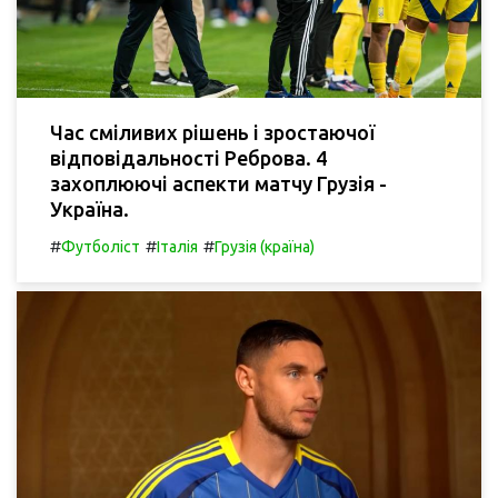
Час сміливих рішень і зростаючої
відповідальності Реброва. 4
захоплюючі аспекти матчу Грузія -
Україна.
#
#
#
Футболіст
Італія
Грузія (країна)