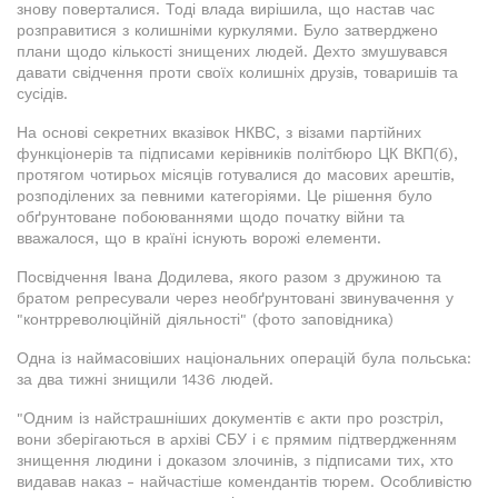
знову поверталися. Тоді влада вирішила, що настав час
розправитися з колишніми куркулями. Було затверджено
плани щодо кількості знищених людей. Дехто змушувався
давати свідчення проти своїх колишніх друзів, товаришів та
сусідів.
На основі секретних вказівок НКВС, з візами партійних
функціонерів та підписами керівників політбюро ЦК ВКП(б),
протягом чотирьох місяців готувалися до масових арештів,
розподілених за певними категоріями. Це рішення було
обґрунтоване побоюваннями щодо початку війни та
вважалося, що в країні існують ворожі елементи.
Посвідчення Івана Додилева, якого разом з дружиною та
братом репресували через необґрунтовані звинувачення у
"контрреволюційній діяльності" (фото заповідника)
Одна із наймасовіших національних операцій була польська:
за два тижні знищили 1436 людей.
"Одним із найстрашніших документів є акти про розстріл,
вони зберігаються в архіві СБУ і є прямим підтвердженням
знищення людини і доказом злочинів, з підписами тих, хто
видавав наказ - найчастіше комендантів тюрем. Особливістю