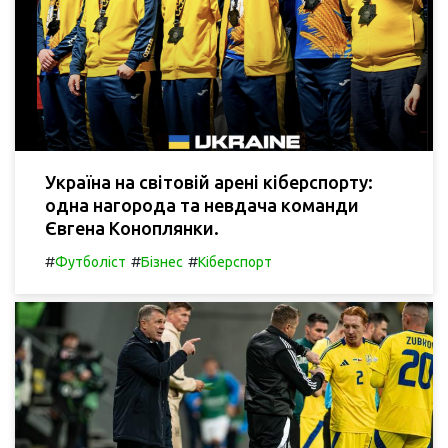
Україна на світовій арені кіберспорту:
одна нагорода та невдача команди
Євгена Коноплянки.
#
#
#
Футболіст
Бізнес
Кіберспорт