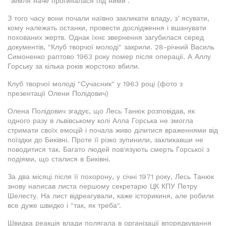
"земля наче прогиналася під ними".
З того часу вони почали наївно закликати владу, зʼясувати,
кому належать останки, провести дослідження і вшанувати
похованих жертв. Однак їхнє звернення загубилася серед
документів, "Клуб творчої молоді" закрили. 28-річний Василь
Симоненко раптово 1963 року помер після операції. А Аллу
Горську за кілька років жорстоко вбили.
Клуб творчої молоді "Сучасник" у 1963 році (фото з
презентації Олени Полідович)
Олена Полідович згадує, що Лесь Танюк розповідав, як
одного разу в львівському колі Алла Горська не змогла
стримати своїх емоцій і почала живо ділитися враженнями від
поїздки до Биківні. Проте її різко зупинили, закликавши не
поводитися так. Багато людей пов'язують смерть Горської з
подіями, що сталися в Биківні.
За два місяці після її похорону, у січні 1971 року, Лесь Танюк
знову написав листа першому секретарю ЦК КПУ Петру
Шелесту. На лист відреагували, каже історикиня, але робили
все дуже швидко і "так, як треба".
Швидка реакція влади полягала в організації впорядкування