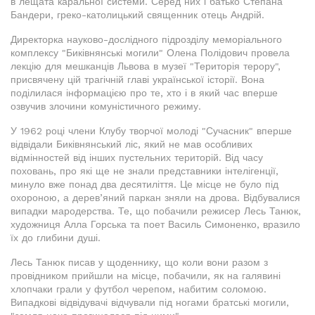
в лещата каральної системи. Серед них і батько Степана
Бандери, греко-католицький священник отець Андрій.
Директорка науково-дослідного підрозділу меморіального
комплексу "Биківнянські могили" Олена Полідович провела
лекцію для мешканців Львова в музеї "Територія терору",
присвячену цій трагічній главі української історії. Вона
поділилася інформацією про те, хто і в який час вперше
озвучив злочини комуністичного режиму.
У 1962 році члени Клубу творчої молоді "Сучасник" вперше
відвідали Биківнянський ліс, який не мав особливих
відмінностей від інших пустельних територій. Від часу
поховань, про які ще не знали представники інтелігенції,
минуло вже понад два десятиліття. Це місце не було під
охороною, а дерев’яний паркан зняли на дрова. Відбувалися
випадки мародерства. Те, що побачили режисер Лесь Танюк,
художниця Алла Горська та поет Василь Симоненко, вразило
їх до глибини душі.
Лесь Танюк писав у щоденнику, що коли вони разом з
провідником прийшли на місце, побачили, як на галявині
хлопчаки грали у футбол черепом, набитим соломою.
Випадкові відвідувачі відчували під ногами братські могили,