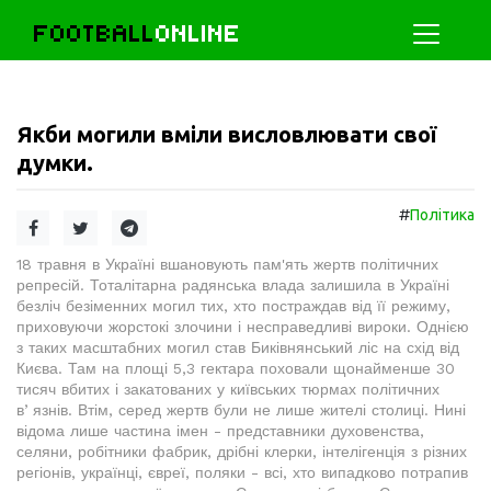
FOOTBALL
ONLINE
Якби могили вміли висловлювати свої
думки.
#
Політика
18 травня в Україні вшановують пам'ять жертв політичних
репресій. Тоталітарна радянська влада залишила в Україні
безліч безіменних могил тих, хто постраждав від її режиму,
приховуючи жорстокі злочини і несправедливі вироки. Однією
з таких масштабних могил став Биківнянський ліс на схід від
Києва. Там на площі 5,3 гектара поховали щонайменше 30
тисяч вбитих і закатованих у київських тюрмах політичних
вʼязнів. Втім, серед жертв були не лише жителі столиці. Нині
відома лише частина імен - представники духовенства,
селяни, робітники фабрик, дрібні клерки, інтелігенція з різних
регіонів, українці, євреї, поляки - всі, хто випадково потрапив