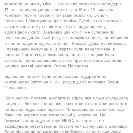
території на цьому місці. 13-го числа затримали мародерів,
17-го – прибула урядова комісія, а з 19 по 22 число за
короткий термін провели так звані розкопки. Склали
протоколи і підготували прес-релізи. Суспільство вимагало
заспокоєння, тому всі дії мали бути представлені у
відповідному світлі. Висновки цієї комісії не суперечили
повоєнним даним 1946 року, які вказували на те, що вбивства
вчиняли нацисти під час окупації. Комісія здійснила вибіркову
і поверхневу ексгумацію, а жертви були перепоховані в
ящиках. Проте свідки зазначали, що не всі ящики були
закопані, і деякі залишалися в лісі протягом багатьох років, -
жахливі деталі наводить Олена Полідович.
Відновлені рештки були перепоховані в дерев'яних
контейнерах (світлина з 1971 року під час виставки Олени
Полідович).
Криміналісти провели експертизу зброї, яка тільки ускладнила
ситуацію. Висновок щодо кульових отворів у потилицях жертв
не дав їм подальших підказок. "В матеріалах зазначено, що
більшість черепів має вогнепальні ушкодження. Це
безсумнівно нагадує методи НКВС, але комісія не
зафіксувала револьверний постріл як частину свого висновку.
Вони підходили до матеріалів вибірково, акцентуючи увагу