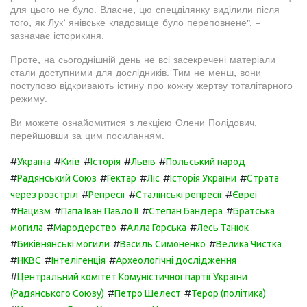
для цього не було. Власне, цю спецділянку виділили після
того, як Лукʼянівське кладовище було переповнене", -
зазначає історикиня.
Проте, на сьогоднішній день не всі засекречені матеріали
стали доступними для дослідників. Тим не менш, вони
поступово відкривають істину про кожну жертву тоталітарного
режиму.
Ви можете ознайомитися з лекцією Олени Полідович,
перейшовши за цим посиланням.
#
#
#
#
#
Україна
Київ
Історія
Львів
Польський народ
#
#
#
#
#
Радянський Союз
Гектар
Ліс
Історія України
Страта
#
#
#
через розстріл
Репресії
Сталінські репресії
Євреї
#
#
#
#
Нацизм
Папа Іван Павло ІІ
Степан Бандера
Братська
#
#
#
могила
Мародерство
Алла Горська
Лесь Танюк
#
#
#
Биківнянські могили
Василь Симоненко
Велика Чистка
#
#
#
НКВС
Інтелігенція
Археологічні дослідження
#
Центральний комітет Комуністичної партії України
#
#
(Радянського Союзу)
Петро Шелест
Терор (політика)