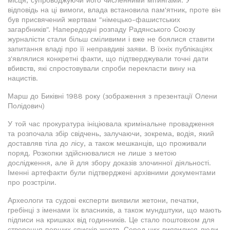
місця, супроводжуючи його численними мітингами. У
відповідь на ці вимоги, влада встановила пам'ятник, проте він
був присвячений жертвам "німецько-фашистських
загарбників". Напередодні розпаду Радянського Союзу
журналісти стали більш сміливими і вже не боялися ставити
запитання владі про її неправдиві заяви. В їхніх публікаціях
з'являлися конкретні факти, що підтверджували точні дати
вбивств, які спростовували спроби перекласти вину на
нацистів.
Марш до Биківні 1988 року (зображення з презентації Олени
Полідович)
У той час прокуратура ініціювала кримінальне провадження
та розпочала збір свідчень, залучаючи, зокрема, водія, який
доставляв тіла до лісу, а також мешканців, що проживали
поряд. Розкопки здійснювалися не лише з метою
дослідження, але й для збору доказів злочинної діяльності.
Іменні артефакти були підтверджені архівними документами
про розстріли.
Археологи та судові експерти виявили жетони, печатки,
гребінці з іменами їх власників, а також мундштуки, що мають
підписи на кришках від годинників. Це стало поштовхом для
створення перших списків жертв. Серед них виявилися люди