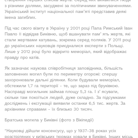
з різними долями, засуджені за політичними звинуваченнями.
Український інститут національної пам’яті представив деякі
імена загиблих.
Під час свого візиту в Україну у 2001 році Папа Римський Іван
Павло II відвідав Биківню, щоб вшанувати памʼять жертв, які
стали жертвами катувань, зокрема серед поляків. У 2011 році
до українських науковців приєдналися експерти з Польщі.
Лише у 2012 році було відкрито меморіал, який відображає
правду про катів.
Як зазначає наукова співробітниця заповідника, більшість
заповнених могил були по периметру огорожі: спершу
захоронювали дальні ділянки. Коли будували меморіал,
обстежили 1,7 га території - те, що зараз під бруківкою.
Насправді могильник займав площу 5,3 га. І зʼясувати,
скільки там покоїться людей, дуже складно. За підсумками
досліджень і ексгумації виявили останки 6,5 тис. жертв. За
архівними справами - їх близько 30 тисяч.
Братська могила у Биківні (фото з Вікіпедії)
"Науковці дійшли консенсусу, що у 1937-38 роках усіх
розстріляних у київських тюрмах ховали в Биківні. Інших місць