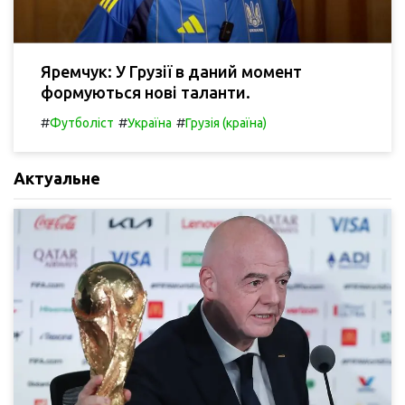
Яремчук: У Грузії в даний момент
формуються нові таланти.
#
#
#
Футболіст
Україна
Грузія (країна)
Актуальне