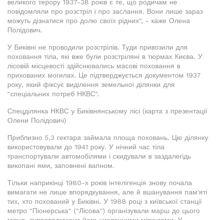
великого терору 1937-38 років є те, що родичам не
повідомляли про розстріл і про заслання. Вони лише зараз
можуть дізнатися про долю своїх рідних", - каже Олена
Полідович.
У Биківні не проводили розстрілів. Туди привозили для
поховання тіла, які вже були розстріляні в тюрмах Києва. У
лісовій місцевості здійснювались масові поховання в
прихованих могилах. Це підтверджується документом 1937
року, який фіксує виділення земельної ділянки для
"спеціальних потреб НКВС".
Спецділянка НКВС у Биківнянському лісі (карта з презентації
Олени Полідович)
Приблизно 5,3 гектара займала площа поховань. Цю ділянку
використовували до 1941 року. У нічний час тіла
транспортували автомобілями і скидували в заздалегідь
викопані ями, заповнені вапном.
Тільки наприкінці 1980-х років інтелігенція знову почала
вимагати не лише впорядкування, але й вшанування пам'яті
тих, хто похований у Биківні. У 1988 році з київської станції
метро "Піонерська" ("Лісова") організували марш до цього