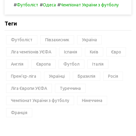
#
#
#
Футболіст
Одеса
Чемпіонат України з футболу
Теги
Футболіст
Півзахисник
Україна
Ліга чемпіонів УЄФА
Іспанія
Київ
Євро
Англія
Європа
Футбол
Італія
Прем'єр-ліга
Українці
Бразилія
Росія
Ліга Європи УЄФА
Туреччина
Чемпіонат України з футболу
Німеччина
Франція