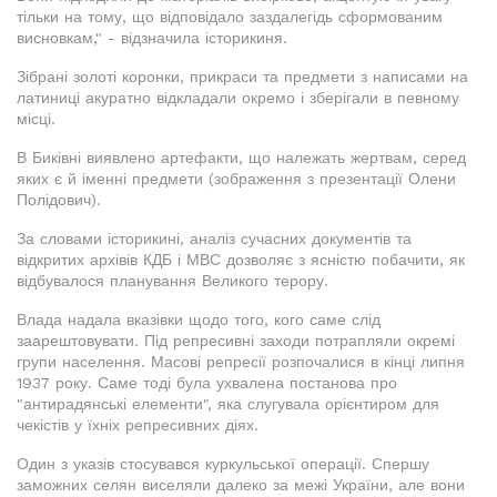
тільки на тому, що відповідало заздалегідь сформованим
висновкам," - відзначила історикиня.
Зібрані золоті коронки, прикраси та предмети з написами на
латиниці акуратно відкладали окремо і зберігали в певному
місці.
В Биківні виявлено артефакти, що належать жертвам, серед
яких є й іменні предмети (зображення з презентації Олени
Полідович).
За словами історикині, аналіз сучасних документів та
відкритих архівів КДБ і МВС дозволяє з ясністю побачити, як
відбувалося планування Великого терору.
Влада надала вказівки щодо того, кого саме слід
заарештовувати. Під репресивні заходи потрапляли окремі
групи населення. Масові репресії розпочалися в кінці липня
1937 року. Саме тоді була ухвалена постанова про
"антирадянські елементи", яка слугувала орієнтиром для
чекістів у їхніх репресивних діях.
Один з указів стосувався куркульської операції. Спершу
заможних селян виселяли далеко за межі України, але вони