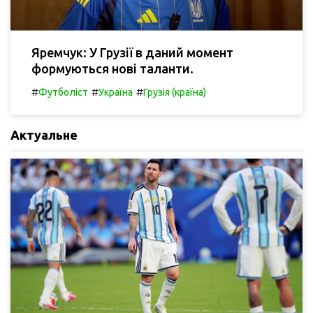
Яремчук: У Грузії в даний момент
формуються нові таланти.
#
#
#
Футболіст
Україна
Грузія (країна)
Актуальне