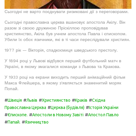
Сьогодні не варто поєднувати ризиковані дії з переговорами.
Сьогодні православна церква вшановує апостола Акілу. Він
разом зі своєю дружиною Пріскіллою проповідував
християнство, Акіла був учнем апостола Павла і єпископом.
Убили їх обох язичники, які в ті часи переслідували християн.
1977 рік — Вікторія, спадкоємиця шведського престолу.
У 1894 році у Львові відбувся перший футбольний матч в
Україні, в якому змагалися команди з Львова та Кракова.
У 1933 році на екрани виходить перший анімаційний фільм
Макса Флейшера, в якому з'являється знаменитий моряк
Попай.
#
#
#
#
#
Швеція
Львів
Християнство
Краків
Східна
#
#
Православна Церква
Церква (будівля)
Історія України
#
#
#
Єпископе.
Апостоли в Новому Завіті
Апостол Павло
#
#
Папай.
Язичництво