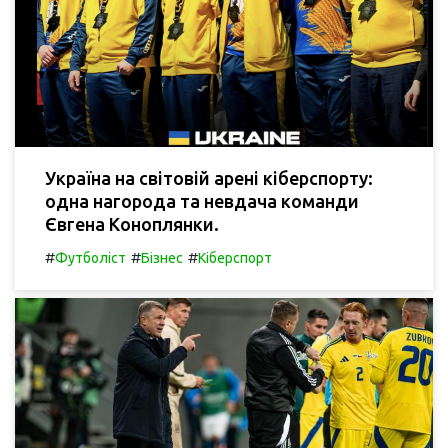
Україна на світовій арені кіберспорту:
одна нагорода та невдача команди
Євгена Коноплянки.
#
#
#
Футболіст
Бізнес
Кіберспорт