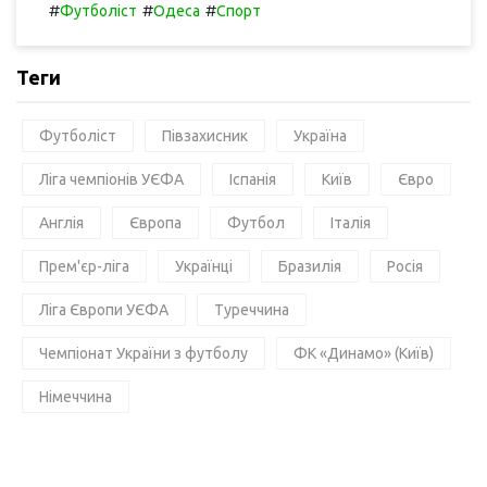
#
#
#
Футболіст
Одеса
Спорт
Теги
Футболіст
Півзахисник
Україна
Ліга чемпіонів УЄФА
Іспанія
Київ
Євро
Англія
Європа
Футбол
Італія
Прем'єр-ліга
Українці
Бразилія
Росія
Ліга Європи УЄФА
Туреччина
Чемпіонат України з футболу
ФК «Динамо» (Київ)
Німеччина