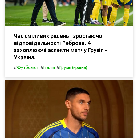
Час сміливих рішень і зростаючої
відповідальності Реброва. 4
захоплюючі аспекти матчу Грузія -
Україна.
#
#
#
Футболіст
Італія
Грузія (країна)