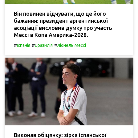
Він повинен відчувати, що це його
бажання: президент аргентинської
асоціації висловив думку про участь
Мессі в Копа Америка-2028.
#
#
#
Іспанія
Бразилія
Ліонель Мессі
Виконав обіцянку: зірка іспанської