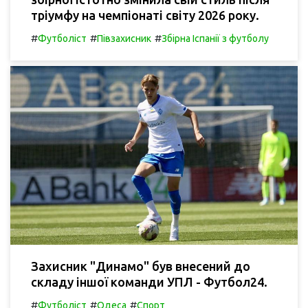
тріумфу на чемпіонаті світу 2026 року.
#
#
#
Футболіст
Півзахисник
Збірна Іспанії з футболу
Захисник "Динамо" був внесений до
складу іншої команди УПЛ - Футбол24.
#
#
#
Футболіст
Одеса
Спорт