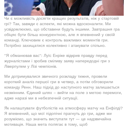
Чи є можливість досягти кращих результатів, ніж у стартовій
грі? Так, завжди є аспекти, які можна вдосконалити. Ми
усвідомлюємо, що обставини будуть іншими. Завтрашня гра
обіцяє бути більш конкурентною, але я впевнений у своїй
команді. Ключовим є контроль важливих моментів гри.
Потрібно захищатися колективно і атакувати спільно.
"Я обманював вас": Луїс Енріке відкрив правду перед
журналістами і зробив сміливу заяву напередодні гри з
Ліверпулем у Лізі чемпіонів.
Ми дотримувалися звичного розкладу тижня, провели
короткий аналіз першої гри в четвер, а потім обговорили
команду Ренн. Наш підхід до наступного матчу залишається
незмінним. Єдиний шлях – вийти на поле з метою перемоги,
адже наразі ми в небезпечній ситуації.
Як налаштувати футболістів на атмосферу матчу на Енфілді?
Я впевнений, що мої підопічні прагнуть до гри, адже ми
розуміємо, що значить виступати тут — це надзвичайна
мотивація. Наша мета полягає в тому, щоб