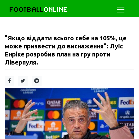
FOOTBALL
ONLINE
"Якщо віддати всього себе на 105%, це
може призвести до виснаження": Луїс
Енріке розробив план на гру проти
Ліверпуля.