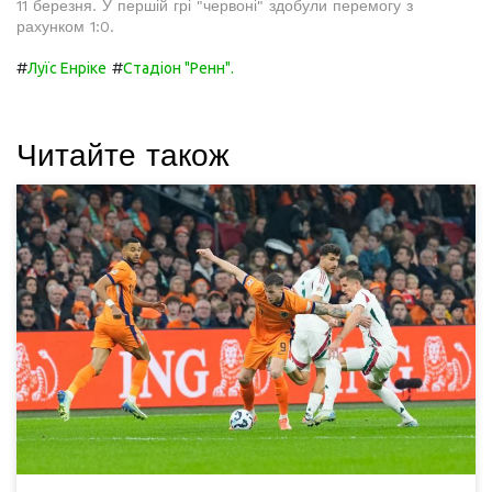
11 березня. У першій грі "червоні" здобули перемогу з
рахунком 1:0.
#
#
Луїс Енріке
Стадіон "Ренн".
Читайте також