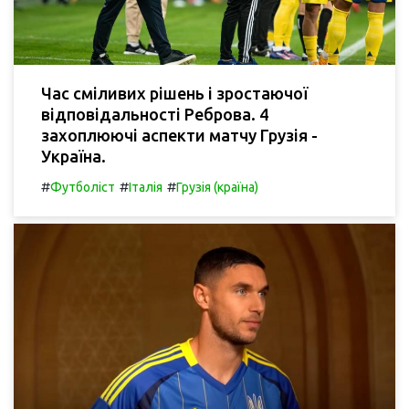
Час сміливих рішень і зростаючої
відповідальності Реброва. 4
захоплюючі аспекти матчу Грузія -
Україна.
#
#
#
Футболіст
Італія
Грузія (країна)