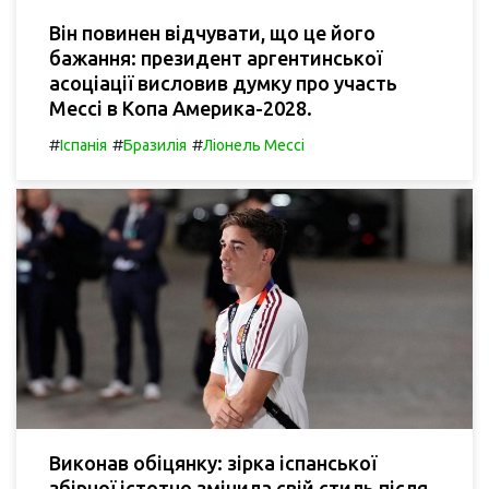
Він повинен відчувати, що це його
бажання: президент аргентинської
асоціації висловив думку про участь
Мессі в Копа Америка-2028.
#
#
#
Іспанія
Бразилія
Ліонель Мессі
Виконав обіцянку: зірка іспанської
збірної істотно змінила свій стиль після