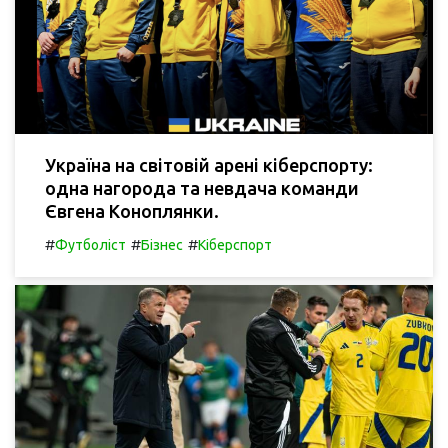
Україна на світовій арені кіберспорту:
одна нагорода та невдача команди
Євгена Коноплянки.
#
#
#
Футболіст
Бізнес
Кіберспорт