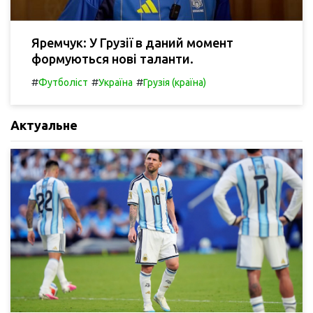
Яремчук: У Грузії в даний момент
формуються нові таланти.
#
#
#
Футболіст
Україна
Грузія (країна)
Актуальне