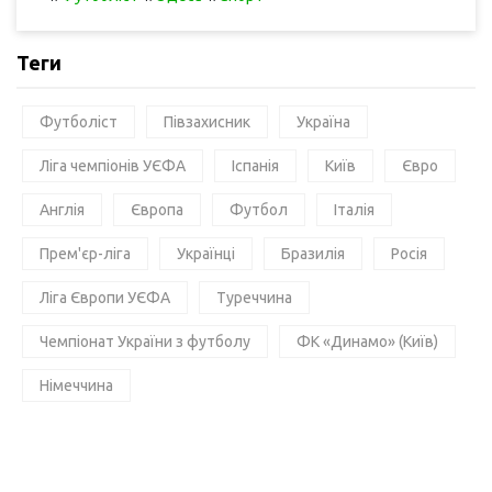
Теги
Футболіст
Півзахисник
Україна
Ліга чемпіонів УЄФА
Іспанія
Київ
Євро
Англія
Європа
Футбол
Італія
Прем'єр-ліга
Українці
Бразилія
Росія
Ліга Європи УЄФА
Туреччина
Чемпіонат України з футболу
ФК «Динамо» (Київ)
Німеччина