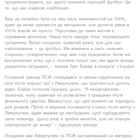
продемонструвати, що здатні показати хороший футбол. Це
те, що нас надихає найбільше.
Вам не потрібно бути на піку своїх можливостей на 105%,
адже це може призвести до вигорання, але досягти рівня в
100% зовсім не просто. Підготовка до таких матчів є
справжнім викликом. Наша мета завжди чітка: перевершити
суперника. Виїзні поєдинки зазвичай важчі, але для нас
найголовніше – це футбол. Ми впевнені в своїх сильних
сторонах і усвідомлюємо, над чим слід працювати. Коли ми
контролюємо м'яч, що є основою нашої гри, ми здатні краще
управляти ситуацією, - заявив Луїс Енріке в інтерв'ю L'Equipe.
Головний тренер ПСЖ спілкувався зі своїми підопічними на
полі після першої гри з Ліверпулем, що трапляється досить
рідко. Енріке пояснив причину цього. "Я неодноразово
зазначав, чому зазвичай не розмовляю з гравцями після
фінального свистка. Вважається, що цей момент не підходить
для розмов. Проте я вирішив поговорити з ними після матчу з
Ліверпулем, адже вважав це необхідним, щоб підбадьорити
свою команду. Цього разу я зробив виняток, але не планую
повторювати це знову," - підсумував тренер.
Поєдинок між Ліверпулем та ПСЖ запланований на вівторок,