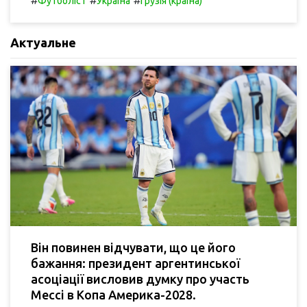
#
#
#
Футболіст
Україна
Грузія (країна)
Актуальне
Він повинен відчувати, що це його
бажання: президент аргентинської
асоціації висловив думку про участь
Мессі в Копа Америка-2028.