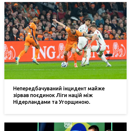
Непередбачуваний інцидент майже
зірвав поєдинок Ліги націй між
Нідерландами та Угорщиною.