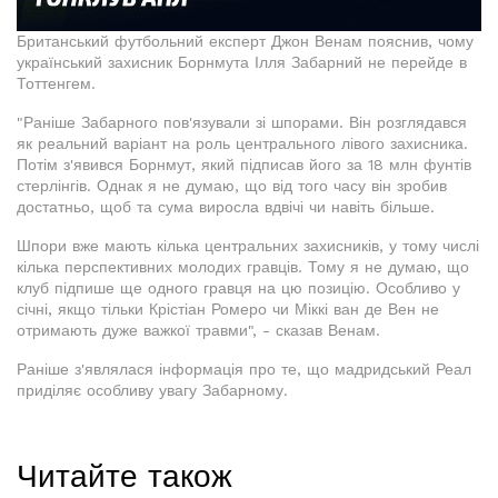
Британський футбольний експерт Джон Венам пояснив, чому
український захисник Борнмута Ілля Забарний не перейде в
Тоттенгем.
"Раніше Забарного пов'язували зі шпорами. Він розглядався
як реальний варіант на роль центрального лівого захисника.
Потім з'явився Борнмут, який підписав його за 18 млн фунтів
стерлінгів. Однак я не думаю, що від того часу він зробив
достатньо, щоб та сума виросла вдвічі чи навіть більше.
Шпори вже мають кілька центральних захисників, у тому числі
кілька перспективних молодих гравців. Тому я не думаю, що
клуб підпише ще одного гравця на цю позицію. Особливо у
січні, якщо тільки Крістіан Ромеро чи Міккі ван де Вен не
отримають дуже важкої травми", - сказав Венам.
Раніше з'являлася інформація про те, що мадридський Реал
приділяє особливу увагу Забарному.
Читайте також