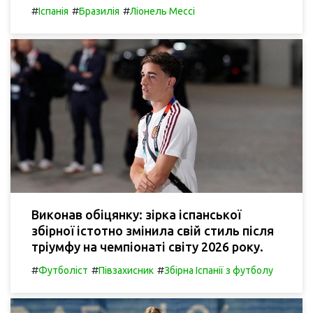
#
#
#
Іспанія
Бразилія
Ліонель Мессі
Виконав обіцянку: зірка іспанської
збірної істотно змінила свій стиль після
тріумфу на чемпіонаті світу 2026 року.
#
#
#
Футболіст
Півзахисник
Збірна Іспанії з футболу