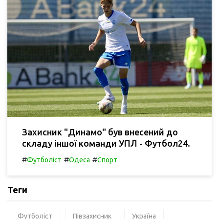
Захисник "Динамо" був внесений до
складу іншої команди УПЛ - Футбол24.
#
#
#
Футболіст
Одеса
Спорт
Теги
Футболіст
Півзахисник
Україна