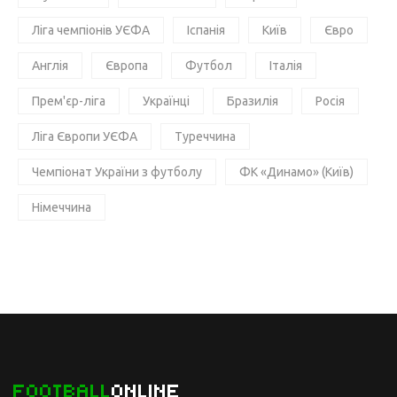
Ліга чемпіонів УЄФА
Іспанія
Київ
Євро
Англія
Європа
Футбол
Італія
Прем'єр-ліга
Українці
Бразилія
Росія
Ліга Європи УЄФА
Туреччина
Чемпіонат України з футболу
ФК «Динамо» (Київ)
Німеччина
FOOTBALL
ONLINE