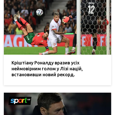
Кріштіану Роналду вразив усіх
неймовірним голом у Лізі націй,
встановивши новий рекорд.