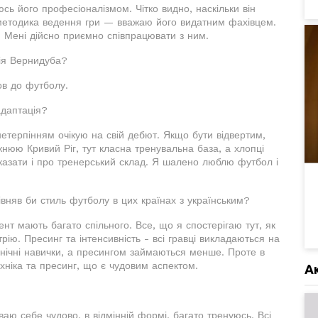
сь його професіоналізмом. Чітко видно, наскільки він
 методика ведення гри — вважаю його видатним фахівцем.
 Мені дійсно приємно співпрацювати з ним.
ія Вернидуба?
ов до футболу.
адаптація?
нетерпінням очікую на свій дебют. Якщо бути відвертим,
нюю Кривий Ріг, тут класна тренувальна база, а хлопці
казати і про тренерський склад. Я шалено люблю футбол і
орівняв би стиль футболу в цих країнах з українським?
нт мають багато спільного. Все, що я спостерігаю тут, як
стрію. Пресинг та інтенсивність - всі гравці викладаються на
хнічні навички, а пресингом займаються менше. Проте в
хніка та пресинг, що є чудовим аспектом.
А
чуваю себе чудово, в відмінній формі, багато тренуюсь. Всі