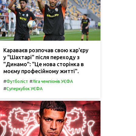
Караваєв розпочав свою кар'єру
у "Шахтарі" після переходу з
"Динамо": "Це нова сторінка в
моєму професійному житті".
#
#
Футболіст
Ліга чемпіонів УЄФА
#
Суперкубок УЄФА