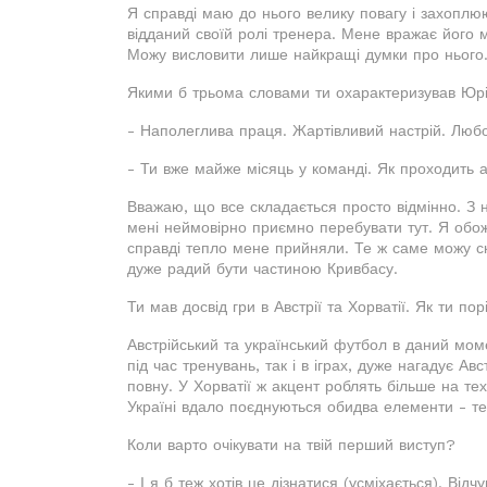
Я справді маю до нього велику повагу і захоплюю
відданий своїй ролі тренера. Мене вражає його
Можу висловити лише найкращі думки про нього.
Якими б трьома словами ти охарактеризував Юр
- Наполеглива праця. Жартівливий настрій. Люб
- Ти вже майже місяць у команді. Як проходить 
Вважаю, що все складається просто відмінно. З 
мені неймовірно приємно перебувати тут. Я обож
справді тепло мене прийняли. Те ж саме можу с
дуже радий бути частиною Кривбасу.
Ти мав досвід гри в Австрії та Хорватії. Як ти п
Австрійський та український футбол в даний моме
під час тренувань, так і в іграх, дуже нагадує Ав
повну. У Хорватії ж акцент роблять більше на те
Україні вдало поєднуються обидва елементи - те
Коли варто очікувати на твій перший виступ?
- І я б теж хотів це дізнатися (усміхається). Від