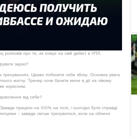
 розповів про те, як очікує на свій дебют в УПЛ.
трувати зараз?
а тренуваннях. Цікаво побачити себе збоку. Основна увага
упного матчу. Тренер хоче бачити мене в дії на лівому
же корисним.
адоволення від себе?
 Завжди працюю на 100% на полі, і сьогодні було справді
хлопцями - завжди легше тренуватися, коли на обличчі