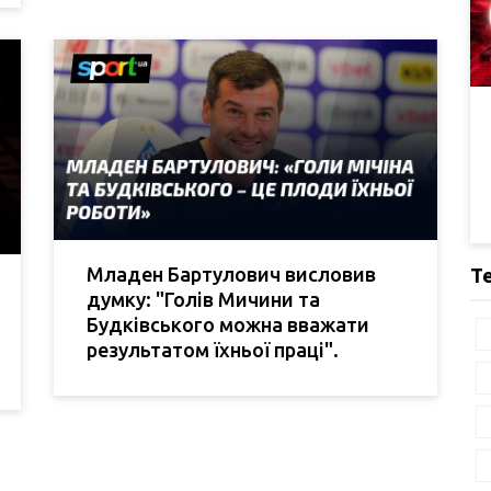
Младен Бартулович висловив
Т
думку: "Голів Мичини та
Будківського можна вважати
результатом їхньої праці".