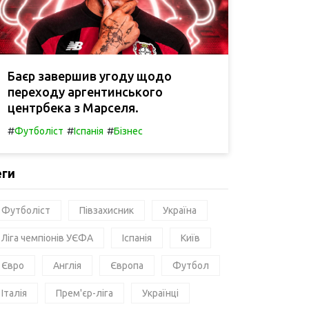
Баєр завершив угоду щодо
переходу аргентинського
центрбека з Марселя.
#
#
#
Футболіст
Іспанія
Бізнес
еги
Футболіст
Півзахисник
Україна
Ліга чемпіонів УЄФА
Іспанія
Київ
Євро
Англія
Європа
Футбол
Італія
Прем'єр-ліга
Українці