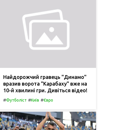
Найдорожчий гравець "Динамо"
вразив ворота "Карабаху" вже на
10-й хвилині гри. Дивіться відео!
#
#
#
Футболіст
Київ
Євро