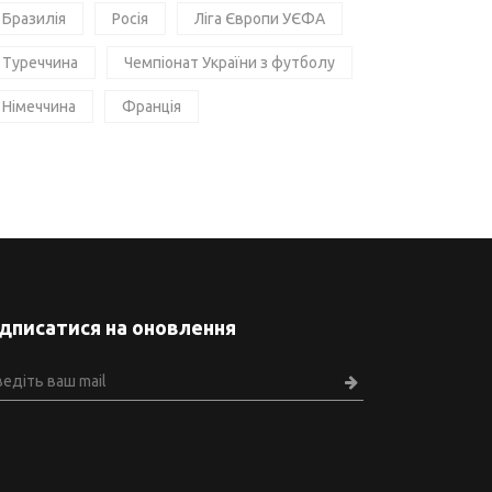
Бразилія
Росія
Ліга Європи УЄФА
Туреччина
Чемпіонат України з футболу
Німеччина
Франція
ідписатися на оновлення