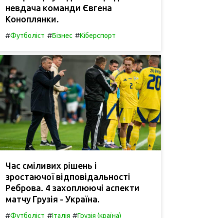
невдача команди Євгена
Коноплянки.
#
#
#
Футболіст
Бізнес
Кіберспорт
Час сміливих рішень і
зростаючої відповідальності
Реброва. 4 захоплюючі аспекти
матчу Грузія - Україна.
#
#
#
Футболіст
Італія
Грузія (країна)