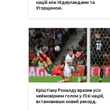
націй між Нідерландами та
Угорщиною.
Кріштіану Роналду вразив усіх
неймовірним голом у Лізі націй,
встановивши новий рекорд.