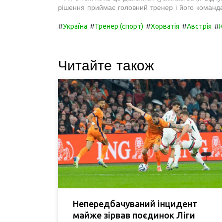
рішення приймає головний тренер і його команда.
#
#
#
#
#
Україна
Тренер (спорт)
Хорватія
Австрія
Читайте також
Непередбачуваний інцидент
майже зірвав поєдинок Ліги