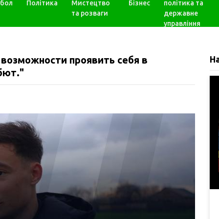
бол
Політика
Мистецтво
Бізнес
політика та
та розваги
державне
управління
возможности проявить себя в
Н
бют."