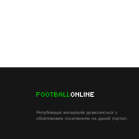
FOOTBALL
ONLINE
Републікація матеріалів дозволяється з
обов'язковим посиланням на даний портал.