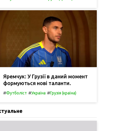
Яремчук: У Грузії в даний момент
формуються нові таланти.
#
#
#
Футболіст
Україна
Грузія (країна)
ктуальне