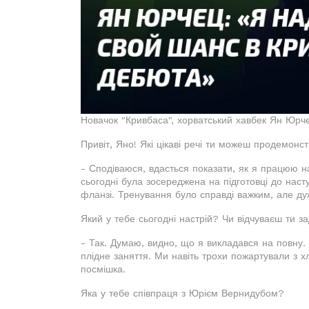
Новачок "Кривбаса", хорватський хавбек Ян Юрчец
Привіт, Яно! Які цікаві речі ти можеш продемонс
- Сподіваюся, вдасться показати, як я працюю н
сьогодні була зосереджена на підготовці до наст
фланзі. Тренування було справді важким, але ду
Який у тебе сьогодні настрій? Чи відчуваєш ти з
- Так. Думаю, видно, що я викладався на повну.
плідне заняття. Ми навіть трохи пожартували з 
посмішка.
Яка у тебе співпраця з Юрієм Вернидубом?