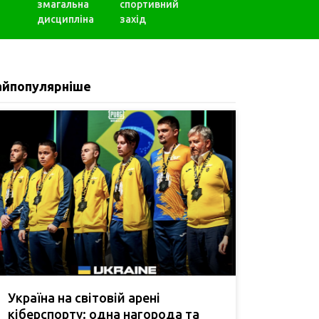
змагальна
спортивний
дисципліна
захід
айпопулярніше
Україна на світовій арені
кіберспорту: одна нагорода та