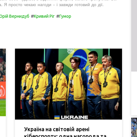
 Я просто чекаю нагоди - і завжди готовий до дії.
#
#
Юрій Вернидуб
Кривий Ріг
Гумор
Україна на світовій арені
кіберспорту: одна нагорода та