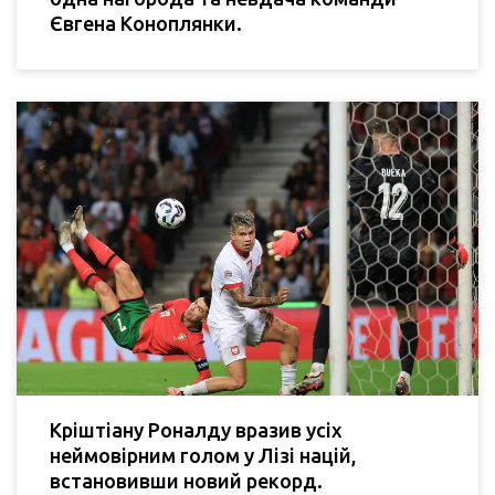
Євгена Коноплянки.
Кріштіану Роналду вразив усіх
неймовірним голом у Лізі націй,
встановивши новий рекорд.