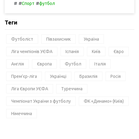
#
#
#
Спорт
футбол
Теги
Футболіст
Півзахисник
Україна
Ліга чемпіонів УЄФА
Іспанія
Київ
Євро
Англія
Європа
Футбол
Італія
Прем'єр-ліга
Українці
Бразилія
Росія
Ліга Європи УЄФА
Туреччина
Чемпіонат України з футболу
ФК «Динамо» (Київ)
Німеччина