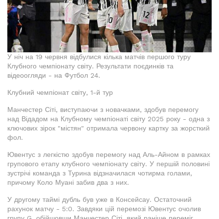
У ніч на 19 червня відбулися кілька матчів першого туру
Клубного чемпіонату світу. Результати поєдинків та
відеоогляди - на Футбол 24.
Клубний чемпіонат світу, 1-й тур
Манчестер Сіті, виступаючи з новачками, здобув перемогу
над Відадом на Клубному чемпіонаті світу 2025 року - одна з
ключових зірок "містян" отримала червону картку за жорсткий
фол.
Ювентус з легкістю здобув перемогу над Аль-Айном в рамках
групового етапу клубного чемпіонату світу. У першій половині
зустрічі команда з Турина відзначилася чотирма голами,
причому Коло Муані забив два з них.
У другому таймі дубль був уже в Консейсау. Остаточний
рахунок матчу - 5:0. Завдяки цій перемозі Ювентус очолив
групу G, обійшовши Манчестер Сіті, який раніше переміг