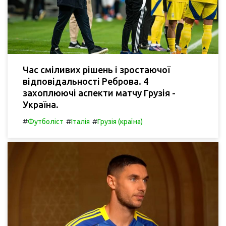
Час сміливих рішень і зростаючої
відповідальності Реброва. 4
захоплюючі аспекти матчу Грузія -
Україна.
#
#
#
Футболіст
Італія
Грузія (країна)