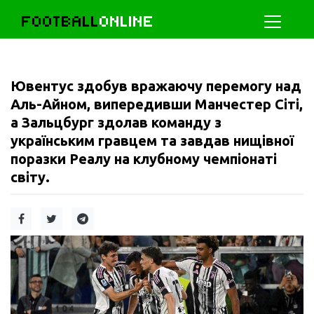
FOOTBALL
ONLINE
Ювентус здобув вражаючу перемогу над
Аль-Айном, випередивши Манчестер Сіті,
а Зальцбург здолав команду з
українським гравцем та завдав нищівної
поразки Реалу на клубному чемпіонаті
світу.