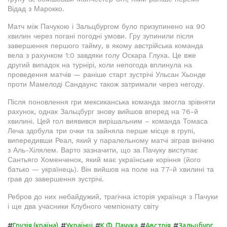
Відад з Марокко.
Матч між Пачукою і Зальцбургом було призупинено на 90
хвилин через погані погодні умови. Гру зупинили після
завершення першого тайму, в якому австрійська команда
вела з рахунком 1:0 завдяки голу Оскара Глуха. Це вже
другий випадок на турнірі, коли непогода вплинула на
проведення матчів — раніше старт зустрічі Ульсан Хьонде
проти Мамелоді Сандаунс також затримали через негоду.
Після поновлення гри мексиканська команда змогла зрівняти
рахунок, однак Зальцбург знову вийшов вперед на 76-й
хвилині. Цей гол виявився вирішальним – команда Томаса
Леча здобула три очки та зайняла перше місце в групі,
випередивши Реал, який у паралельному матчі зіграв внічию
з Аль-Хілялем. Варто зазначити, що за Пачуку виступає
Сантьяго Хоменченок, який має українське коріння (його
батько — українець). Він вийшов на поле на 77-й хвилині та
грав до завершення зустрічі.
Ребров до них небайдужий, трагічна історія українця з Пачуки
і ще два учасники Клубного чемпіонату світу
#
#
#
#
#
Грузія (країна)
Українці
К.Ф. Пачука
Австрія
Зальцбург