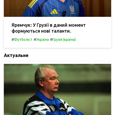
Яремчук: У Грузії в даний момент
формуються нові таланти.
#
#
#
Футболіст
Україна
Грузія (країна)
Актуальне