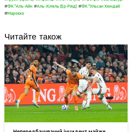
#
#
#
ФК "Аль-Айн
Аль-Хіляль (Ер-Ріяд)
ФК "Ульсан Хюндай
#
Марокко
Читайте також
Непередбачуваний інцидент майже