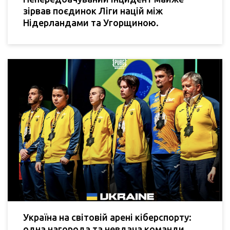
зірвав поєдинок Ліги націй між
Нідерландами та Угорщиною.
Україна на світовій арені кіберспорту:
одна нагорода та невдача команди