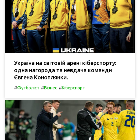
Україна на світовій арені кіберспорту:
одна нагорода та невдача команди
Євгена Коноплянки.
#
#
#
Футболіст
Бізнес
Кіберспорт