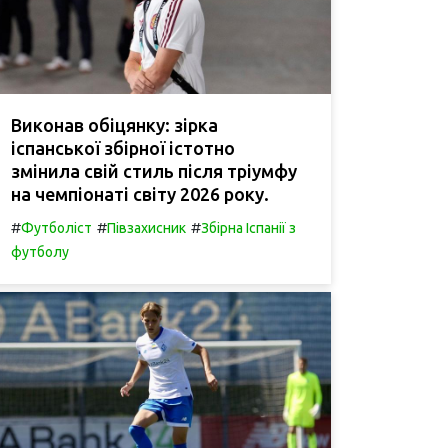
Виконав обіцянку: зірка
іспанської збірної істотно
змінила свій стиль після тріумфу
на чемпіонаті світу 2026 року.
#
#
#
Футболіст
Півзахисник
Збірна Іспанії з
футболу