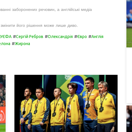
ванні заборонених речовин, а англійські медіа
 змінити його рішення може лише диво.
#
#
#
#
и УЄФА
Сергій Ребров
Олександрія
Євро
Англія
#
елона
Жирона