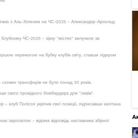
ів.
внічию з Аль-Хілялем на ЧС-2025 - Александер-Арнольд
 Клубному ЧС-2025 - зірку "містян" вилучили за
ершою перемогою на Кубку клубів світу, ставши лідером
 схожих трансферів не було понад 30 років.
ши свого провідного бомбардира для "левів".
 - клуб Полісся укріпив свої позиції, підписавши капітана
А
ою зарплатою - відома відповідь наставника збірної