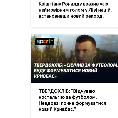
Кріштіану Роналду вразив усіх
неймовірним голом у Лізі націй,
встановивши новий рекорд.
ТВЕРДОХЛІБ: "Відчуваю
ностальгію за футболом.
Невдовзі почне формуватися
новий Кривбас."