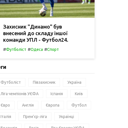
Захисник "Динамо" був
внесений до складу іншої
команди УПЛ - Футбол24.
#
#
#
Футболіст
Одеса
Спорт
еги
Футболіст
Півзахисник
Україна
Ліга чемпіонів УЄФА
Іспанія
Київ
Євро
Англія
Європа
Футбол
Італія
Прем'єр-ліга
Українці