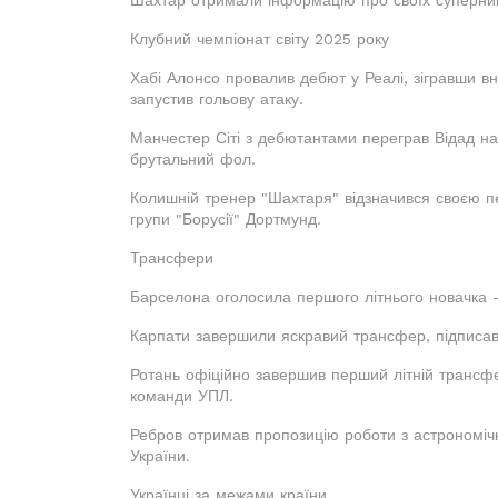
Шахтар отримали інформацію про своїх суперник
Клубний чемпіонат світу 2025 року
Хабі Алонсо провалив дебют у Реалі, зігравши 
запустив гольову атаку.
Манчестер Сіті з дебютантами переграв Відад на
брутальний фол.
Колишній тренер "Шахтаря" відзначився своєю п
групи "Борусії" Дортмунд.
Трансфери
Барселона оголосила першого літнього новачка -
Карпати завершили яскравий трансфер, підписав
Ротань офіційно завершив перший літній трансфер
команди УПЛ.
Ребров отримав пропозицію роботи з астрономічн
України.
Українці за межами країни