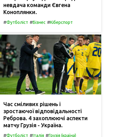
невдача команди Євгена
Коноплянки.
#
#
#
Футболіст
Бізнес
Кіберспорт
Час сміливих рішень і
зростаючої відповідальності
Реброва. 4 захоплюючі аспекти
матчу Грузія - Україна.
#
#
#
Футболіст
Італія
Грузія (країна)