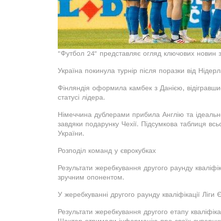
"Футбол 24" представляє огляд ключових новин з
Україна покинула турнір після поразки від Нідерл
Фінляндія оформила камбек з Данією, відігравши
статусі лідера.
Німеччина дублерами прибила Англію та ідеаль
завдяки подарунку Чехії. Підсумкова таблиця всь
України.
Розподіл команд у єврокубках
Результати жеребкування другого раунду кваліфік
зручним опонентом.
У жеребкуванні другого раунду кваліфікації Ліг
Результати жеребкування другого етапу кваліфіка