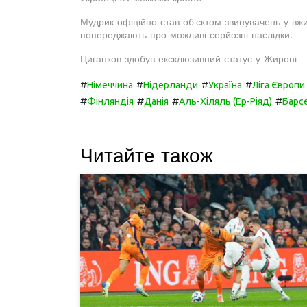
Мудрик офіційно став об'єктом звинувачень у вжи
попереджають про можливі серйозні наслідки.
Циганков здобув ексклюзивний статус у Жироні -
#
#
#
#
Німеччина
Нідерланди
Україна
Ліга Європ
#
#
#
#
Фінляндія
Данія
Аль-Хіляль (Ер-Ріяд)
Барс
Читайте також