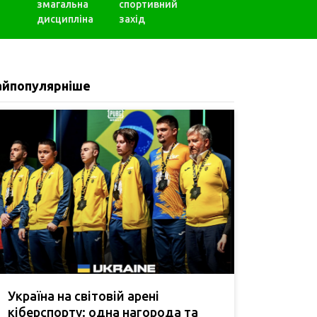
змагальна
спортивний
дисципліна
захід
айпопулярніше
Україна на світовій арені
кіберспорту: одна нагорода та