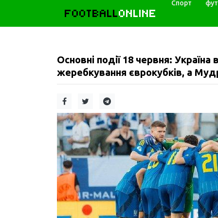
Спорт
фут
FOOTBALL
ONLINE
Основні події 18 червня: Україна
жеребкування єврокубків, а Муд