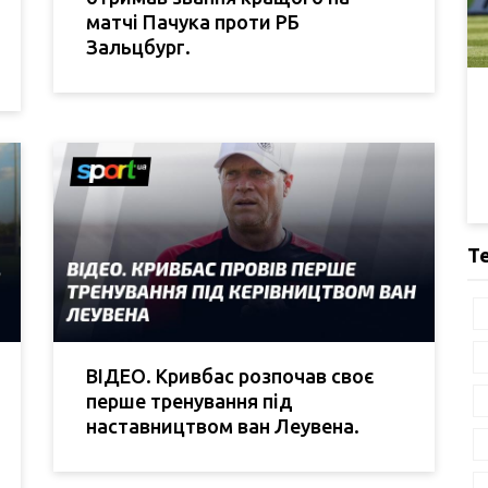
матчі Пачука проти РБ
Зальцбург.
Т
ВІДЕО. Кривбас розпочав своє
перше тренування під
наставництвом ван Леувена.