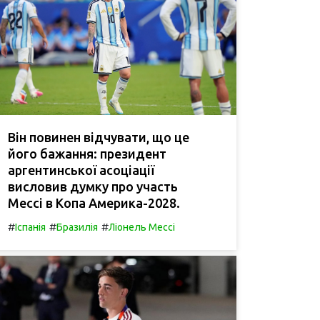
Він повинен відчувати, що це
його бажання: президент
аргентинської асоціації
висловив думку про участь
Мессі в Копа Америка-2028.
#
#
#
Іспанія
Бразилія
Ліонель Мессі