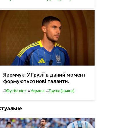
Яремчук: У Грузії в даний момент
формуються нові таланти.
#
#
#
Футболіст
Україна
Грузія (країна)
ктуальне