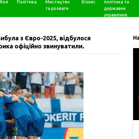
бол
Політика
Мистецтво
Бізнес
політика та
та розваги
державне
управління
 вибула з Євро-2025, відбулося
Н
рика офіційно звинуватили.