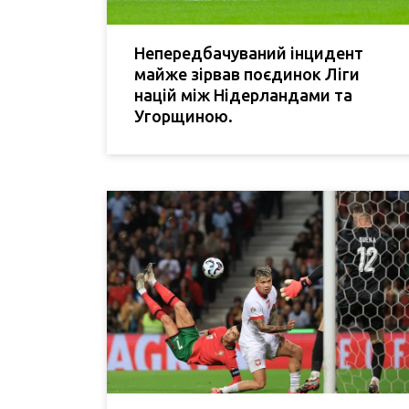
Непередбачуваний інцидент
майже зірвав поєдинок Ліги
націй між Нідерландами та
Угорщиною.