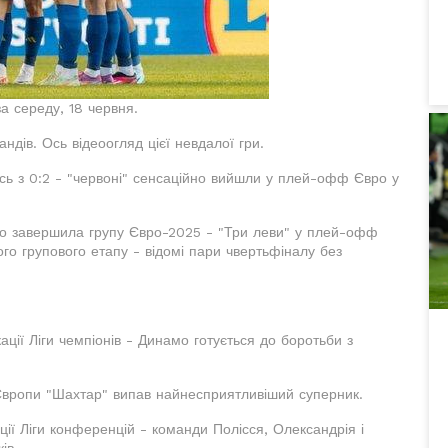
а середу, 18 червня.
андів. Ось відеоогляд цієї невдалої гри.
сь з 0:2 - "червоні" сенсаційно вийшли у плей-офф Євро у
но завершила групу Євро-2025 - "Три леви" у плей-офф
ого групового етапу - відомі пари чвертьфіналу без
ації Ліги чемпіонів - Динамо готується до боротьби з
и Європи "Шахтар" випав найнесприятливіший суперник.
ції Ліги конференцій - команди Полісся, Олександрія і