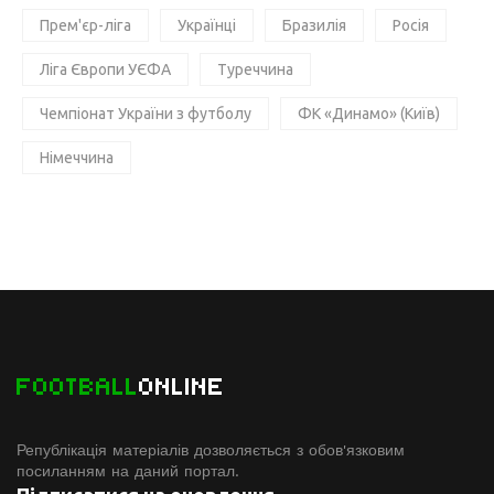
Прем'єр-ліга
Українці
Бразилія
Росія
Ліга Європи УЄФА
Туреччина
Чемпіонат України з футболу
ФК «Динамо» (Київ)
Німеччина
FOOTBALL
ONLINE
Републікація матеріалів дозволяється з обов'язковим
посиланням на даний портал.