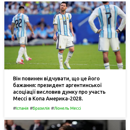
Він повинен відчувати, що це його
бажання: президент аргентинської
асоціації висловив думку про участь
Мессі в Копа Америка-2028.
#
#
#
Іспанія
Бразилія
Ліонель Мессі