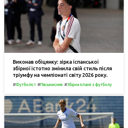
Виконав обіцянку: зірка іспанської
збірної істотно змінила свій стиль після
тріумфу на чемпіонаті світу 2026 року.
#
#
#
Футболіст
Півзахисник
Збірна Іспанії з футболу