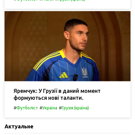
Яремчук: У Грузії в даний момент
формуються нові таланти.
#
#
#
Футболіст
Україна
Грузія (країна)
Актуальне