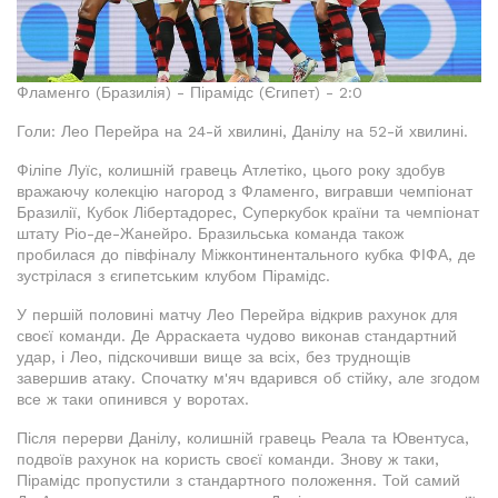
Фламенго (Бразилія) - Пірамідс (Єгипет) - 2:0
Голи: Лео Перейра на 24-й хвилині, Данілу на 52-й хвилині.
Філіпе Луїс, колишній гравець Атлетіко, цього року здобув
вражаючу колекцію нагород з Фламенго, вигравши чемпіонат
Бразилії, Кубок Лібертадорес, Суперкубок країни та чемпіонат
штату Ріо-де-Жанейро. Бразильська команда також
пробилася до півфіналу Міжконтинентального кубка ФІФА, де
зустрілася з єгипетським клубом Пірамідс.
У першій половині матчу Лео Перейра відкрив рахунок для
своєї команди. Де Арраскаета чудово виконав стандартний
удар, і Лео, підскочивши вище за всіх, без труднощів
завершив атаку. Спочатку м'яч вдарився об стійку, але згодом
все ж таки опинився у воротах.
Після перерви Данілу, колишній гравець Реала та Ювентуса,
подвоїв рахунок на користь своєї команди. Знову ж таки,
Пірамідс пропустили з стандартного положення. Той самий