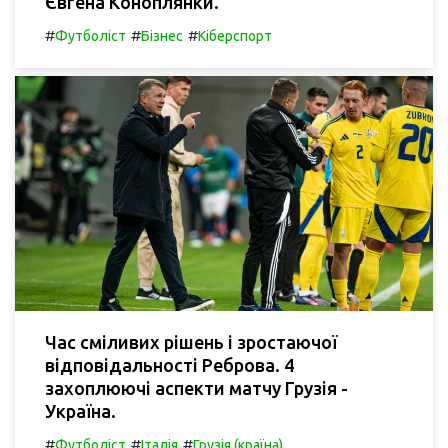
Євгена Коноплянки.
#
#
#
Футболіст
Бізнес
Кіберспорт
Час сміливих рішень і зростаючої
відповідальності Реброва. 4
захоплюючі аспекти матчу Грузія -
Україна.
#
#
#
Футболіст
Італія
Грузія (країна)