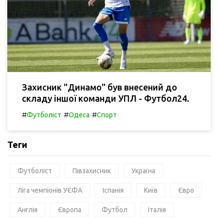
Захисник "Динамо" був внесений до
складу іншої команди УПЛ - Футбол24.
#
#
#
Футболіст
Одеса
Спорт
Теги
Футболіст
Півзахисник
Україна
Ліга чемпіонів УЄФА
Іспанія
Київ
Євро
Англія
Європа
Футбол
Італія