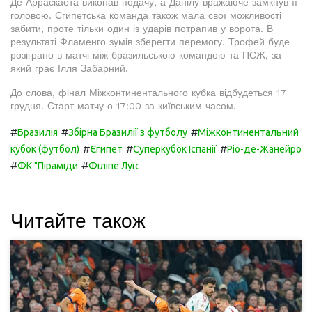
Де Арраскаета виконав подачу, а Данілу вражаюче замкнув її
головою. Єгипетська команда також мала свої можливості
забити, проте тільки один із ударів потрапив у ворота. В
результаті Фламенго зумів зберегти перемогу. Трофей буде
розіграно в матчі між бразильською командою та ПСЖ, за
який грає Ілля Забарний.
До слова, фінал Міжконтинентального кубка відбудеться 17
грудня. Старт матчу о 17:00 за київським часом.
#
#
#
Бразилія
Збірна Бразилії з футболу
Міжконтинентальний
#
#
#
кубок (футбол)
Єгипет
Суперкубок Іспанії
Ріо-де-Жанейро
#
#
ФК "Піраміди
Філіпе Луїс
Читайте також