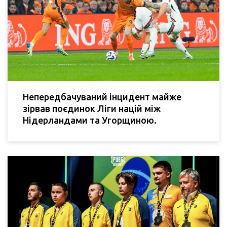
Непередбачуваний інцидент майже
зірвав поєдинок Ліги націй між
Нідерландами та Угорщиною.