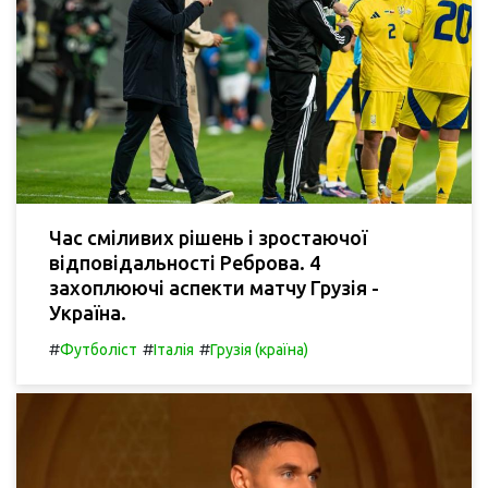
Час сміливих рішень і зростаючої
відповідальності Реброва. 4
захоплюючі аспекти матчу Грузія -
Україна.
#
#
#
Футболіст
Італія
Грузія (країна)