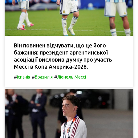
Він повинен відчувати, що це його
бажання: президент аргентинської
асоціації висловив думку про участь
Мессі в Копа Америка-2028.
#
#
#
Іспанія
Бразилія
Ліонель Мессі