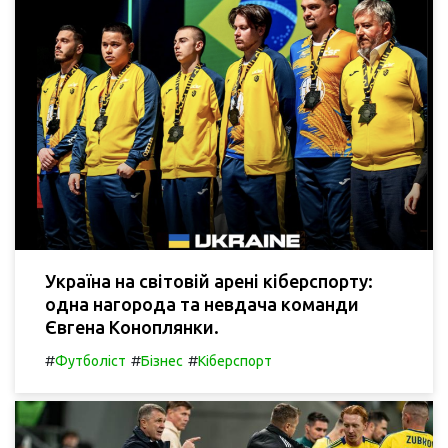
Україна на світовій арені кіберспорту:
одна нагорода та невдача команди
Євгена Коноплянки.
#
#
#
Футболіст
Бізнес
Кіберспорт