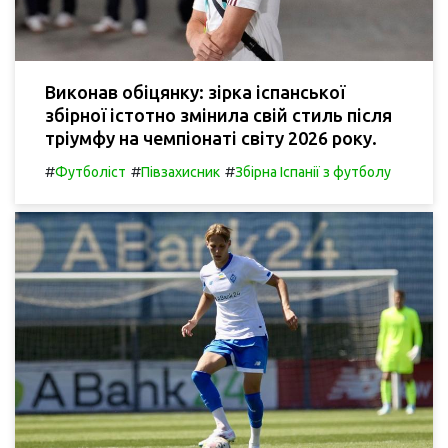
Виконав обіцянку: зірка іспанської
збірної істотно змінила свій стиль після
тріумфу на чемпіонаті світу 2026 року.
#
#
#
Футболіст
Півзахисник
Збірна Іспанії з футболу