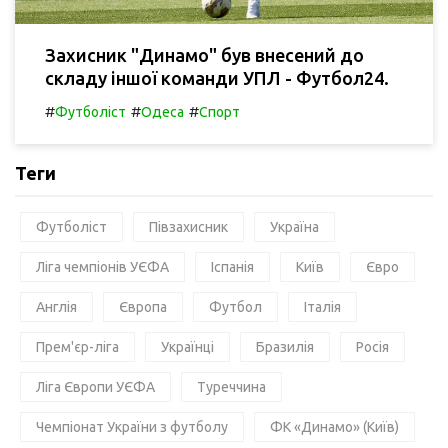
Захисник "Динамо" був внесений до
складу іншої команди УПЛ - Футбол24.
#
#
#
Футболіст
Одеса
Спорт
Теги
Футболіст
Півзахисник
Україна
Ліга чемпіонів УЄФА
Іспанія
Київ
Євро
Англія
Європа
Футбол
Італія
Прем'єр-ліга
Українці
Бразилія
Росія
Ліга Європи УЄФА
Туреччина
Чемпіонат України з футболу
ФК «Динамо» (Київ)