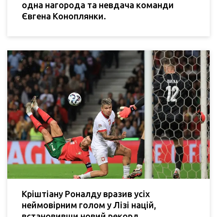
одна нагорода та невдача команди
Євгена Коноплянки.
Кріштіану Роналду вразив усіх
неймовірним голом у Лізі націй,
встановивши новий рекорд.