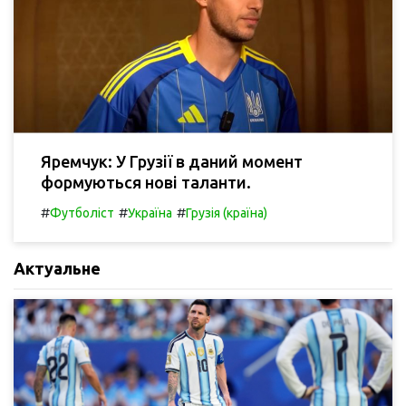
Яремчук: У Грузії в даний момент
формуються нові таланти.
#
#
#
Футболіст
Україна
Грузія (країна)
Актуальне