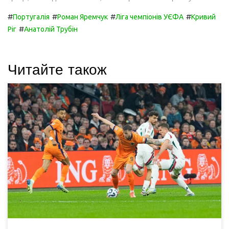
#
#
#
#
Португалія
Роман Яремчук
Ліга чемпіонів УЄФА
Кривий
#
Ріг
Анатолій Трубін
Читайте також