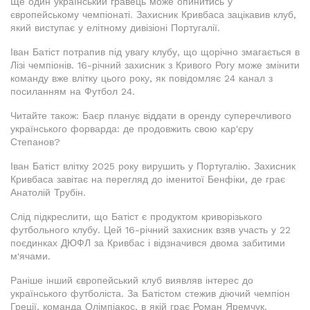
Ще один український гравець може опинитись у
європейському чемпіонаті. Захисник Кривбаса зацікавив клуб,
який виступає у елітному дивізіоні Португалії.
Іван Батіст потрапив під увагу клубу, що щорічно змагається в
Лізі чемпіонів. 16-річний захисник з Кривого Рогу може змінити
команду вже влітку цього року, як повідомляє 24 канал з
посиланням на Футбол 24.
Читайте також: Баєр планує віддати в оренду суперечливого
українського форварда: де продовжить свою кар'єру
Степанов?
Іван Батіст влітку 2025 року вирушить у Португалію. Захисник
Кривбаса завітає на перегляд до іменитої Бенфіки, де грає
Анатолій Трубін.
Слід підкреслити, що Батіст є продуктом криворізького
футбольного клубу. Цей 16-річний захисник взяв участь у 22
поєдинках ДЮФЛ за Кривбас і відзначився двома забитими
м'ячами.
Раніше інший європейський клуб виявляв інтерес до
українського футболіста. За Батістом стежив діючий чемпіон
Греції, команда Олімпіакос, в якій грає Роман Яремчук.