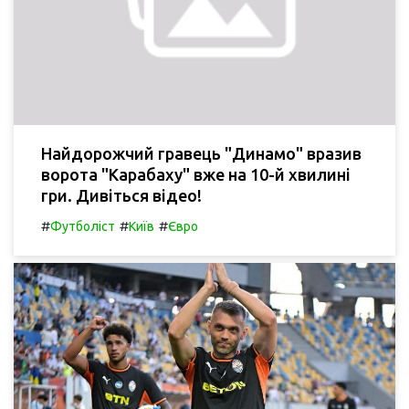
Найдорожчий гравець "Динамо" вразив
ворота "Карабаху" вже на 10-й хвилині
гри. Дивіться відео!
#
#
#
Футболіст
Київ
Євро