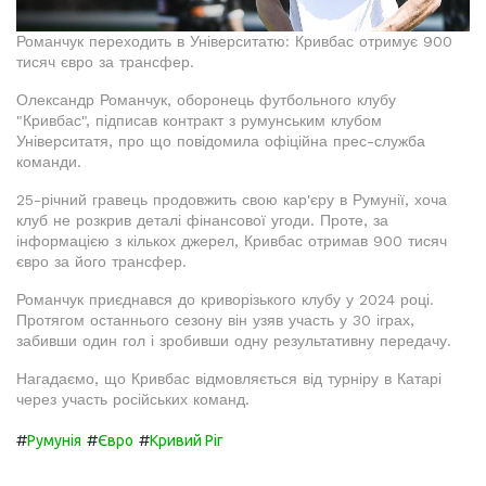
Романчук переходить в Університатю: Кривбас отримує 900
тисяч євро за трансфер.
Олександр Романчук, оборонець футбольного клубу
"Кривбас", підписав контракт з румунським клубом
Університатя, про що повідомила офіційна прес-служба
команди.
25-річний гравець продовжить свою кар'єру в Румунії, хоча
клуб не розкрив деталі фінансової угоди. Проте, за
інформацією з кількох джерел, Кривбас отримав 900 тисяч
євро за його трансфер.
Романчук приєднався до криворізького клубу у 2024 році.
Протягом останнього сезону він узяв участь у 30 іграх,
забивши один гол і зробивши одну результативну передачу.
Нагадаємо, що Кривбас відмовляється від турніру в Катарі
через участь російських команд.
#
#
#
Румунія
Євро
Кривий Ріг