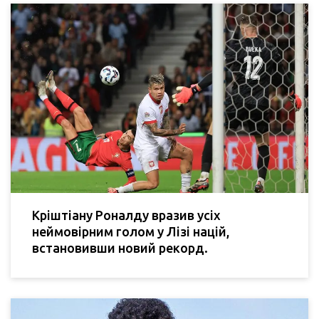
Кріштіану Роналду вразив усіх
неймовірним голом у Лізі націй,
встановивши новий рекорд.