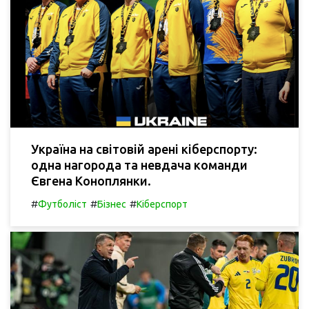
Україна на світовій арені кіберспорту:
одна нагорода та невдача команди
Євгена Коноплянки.
#
#
#
Футболіст
Бізнес
Кіберспорт