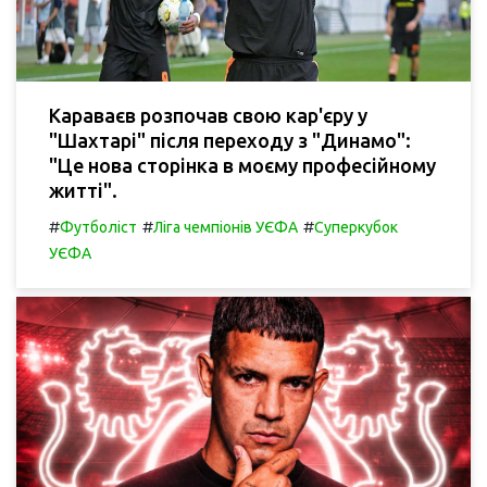
Караваєв розпочав свою кар'єру у
"Шахтарі" після переходу з "Динамо":
"Це нова сторінка в моєму професійному
житті".
#
#
#
Футболіст
Ліга чемпіонів УЄФА
Суперкубок
УЄФА