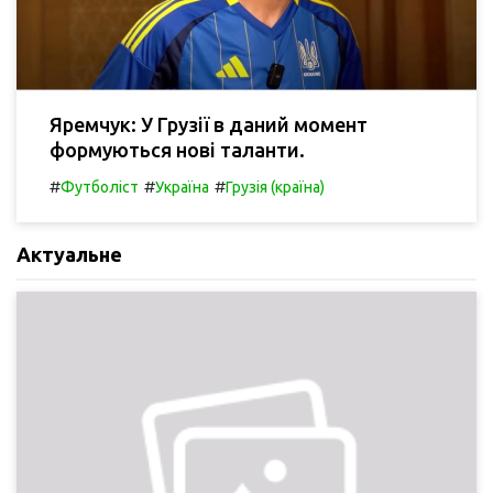
Яремчук: У Грузії в даний момент
формуються нові таланти.
#
#
#
Футболіст
Україна
Грузія (країна)
Актуальне