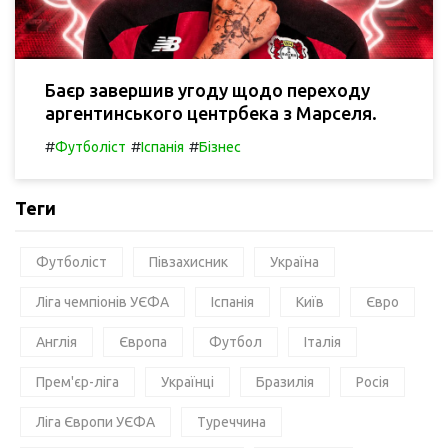
Баєр завершив угоду щодо переходу
аргентинського центрбека з Марселя.
#
#
#
Футболіст
Іспанія
Бізнес
Теги
Футболіст
Півзахисник
Україна
Ліга чемпіонів УЄФА
Іспанія
Київ
Євро
Англія
Європа
Футбол
Італія
Прем'єр-ліга
Українці
Бразилія
Росія
Ліга Європи УЄФА
Туреччина