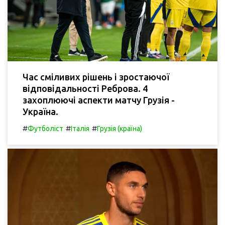
Час сміливих рішень і зростаючої
відповідальності Реброва. 4
захоплюючі аспекти матчу Грузія -
Україна.
#
#
#
Футболіст
Італія
Грузія (країна)