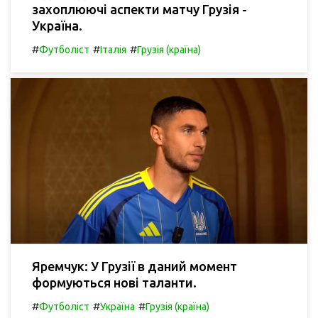
захоплюючі аспекти матчу Грузія -
Україна.
#
#
#
Футболіст
Італія
Грузія (країна)
Яремчук: У Грузії в даний момент
формуються нові таланти.
#
#
#
Футболіст
Україна
Грузія (країна)