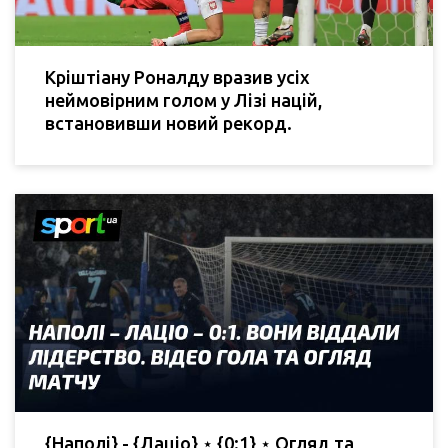
Кріштіану Роналду вразив усіх
неймовірним голом у Лізі націй,
встановивши новий рекорд.
{Наполі} - {Лаціо} ⋆ {0:1} ⋆ Огляд та