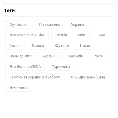
Теги
Футболіст
Півзахисник
Україна
Ліга чемпіонів УЄФА
Іспанія
Київ
Євро
Англія
Європа
Футбол
Італія
Прем'єр-ліга
Українці
Бразилія
Росія
Ліга Європи УЄФА
Туреччина
Чемпіонат України з футболу
ФК «Динамо» (Київ)
Німеччина