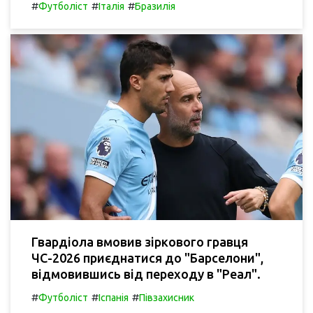
#
#
#
Футболіст
Італія
Бразилія
Гвардіола вмовив зіркового гравця
ЧС-2026 приєднатися до "Барселони",
відмовившись від переходу в "Реал".
#
#
#
Футболіст
Іспанія
Півзахисник