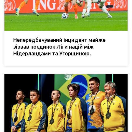
Непередбачуваний інцидент майже
зірвав поєдинок Ліги націй між
Нідерландами та Угорщиною.