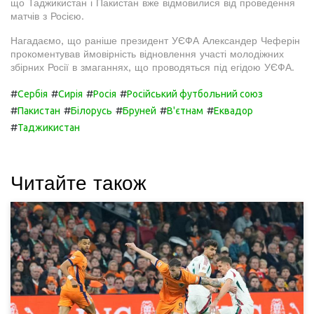
що Таджикистан і Пакистан вже відмовилися від проведення
матчів з Росією.
Нагадаємо, що раніше президент УЄФА Александер Чеферін
прокоментував ймовірність відновлення участі молодіжних
збірних Росії в змаганнях, що проводяться під егідою УЄФА.
#
#
#
#
Сербія
Сирія
Росія
Російський футбольний союз
#
#
#
#
#
Пакистан
Білорусь
Бруней
В'єтнам
Еквадор
#
Таджикистан
Читайте також