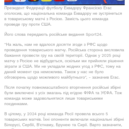
Президент Федерації футболу Еквадору Франсіско Егас
оголосив, що національна команда Еквадору не зустрінеться
в товариському матчі з Росією. Замість цього команда
проведе гру проти США.
Його слова передають російське видання Sport24.
"На жаль, нам не вдалося досягти згоди з РФС щодо
проведення товариського матчу. Російська сторона висловила
бажання провести гру на своїй території. Однак у 2025 році
матчу з Росією не відбудеться, оскільки ми прийняли рішення
зіграти зі США. Ми не укладали жодних угод з РФС, тому на
даний момент гра неможлива. Також у нас не було
обговорень щодо можливого майбутнього", - зазначив Егас.
Після початку повномасштабного вторгнення російські збірні
були виключені з усіх змагань під егідою ФІФА та УЄФА. Тож
команда може задовольнятися лише товариськими
поєдинками.
В цілому, у 2024 році команда Росії провела всього 5
товариських матчів. Їхні опоненти включали національні збірні
Білорусі, Сербії, В'єтнаму, Брунею та Сирії. Варто зазначити,