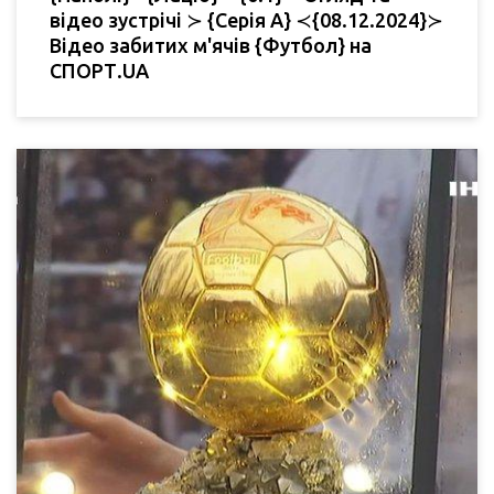
відео зустрічі ≻ {Серія А} ≺{08.12.2024}≻
Відео забитих м'ячів {Футбол} на
СПОРТ.UA