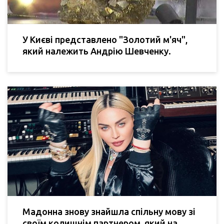
У Києві представлено "Золотий м'яч",
який належить Андрію Шевченку.
Мадонна знову знайшла спільну мову зі
своїм колишнім партнером, який на