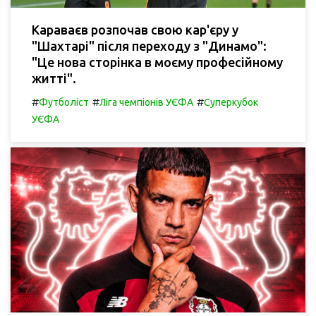
Караваєв розпочав свою кар'єру у
"Шахтарі" після переходу з "Динамо":
"Це нова сторінка в моєму професійному
житті".
#
#
#
Футболіст
Ліга чемпіонів УЄФА
Суперкубок
УЄФА