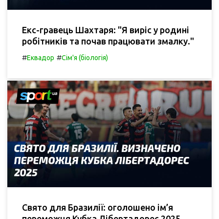
Екс-гравець Шахтаря: "Я виріс у родині
робітників та почав працювати змалку."
#
#
Еквадор
Сім'я (біологія)
Свято для Бразилії: оголошено ім’я
переможця Кубка Лібертадорес 2025