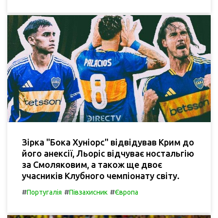
Зірка "Бока Хуніорс" відвідував Крим до
його анексії, Льоріс відчуває ностальгію
за Смоляковим, а також ще двоє
учасників Клубного чемпіонату світу.
#
#
#
Португалія
Півзахисник
Європа