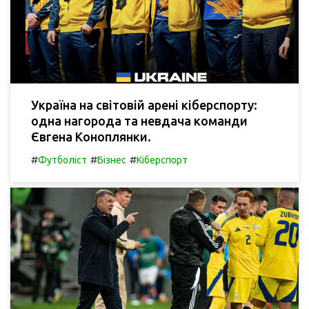
Україна на світовій арені кіберспорту:
одна нагорода та невдача команди
Євгена Коноплянки.
#
#
#
Футболіст
Бізнес
Кіберспорт