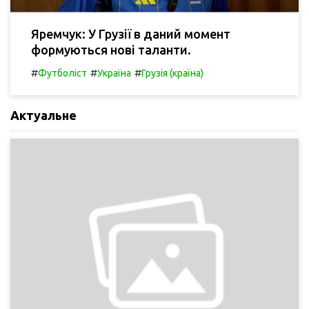
Яремчук: У Грузії в даний момент
формуються нові таланти.
#
#
#
Футболіст
Україна
Грузія (країна)
Актуальне