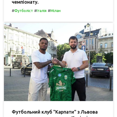
чемпіонату.
#
#
#
Футболіст
Італія
Мілан
Футбольний клуб "Карпати" з Львова