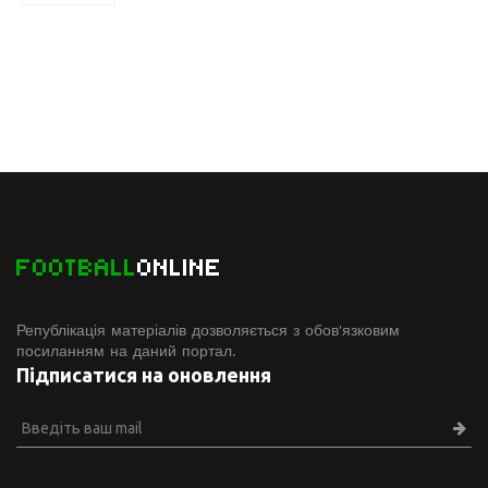
FOOTBALL
ONLINE
Републікація матеріалів дозволяється з обов'язковим
посиланням на даний портал.
Підписатися на оновлення