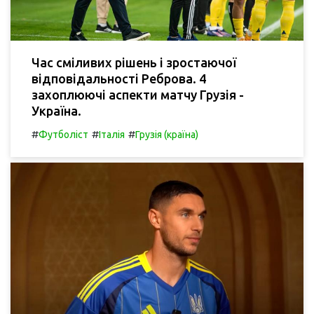
Час сміливих рішень і зростаючої
відповідальності Реброва. 4
захоплюючі аспекти матчу Грузія -
Україна.
#
#
#
Футболіст
Італія
Грузія (країна)