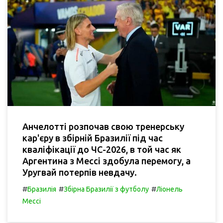
Анчелотті розпочав свою тренерську
кар'єру в збірній Бразилії під час
кваліфікації до ЧС-2026, в той час як
Аргентина з Мессі здобула перемогу, а
Уругвай потерпів невдачу.
#
#
#
Бразилія
Збірна Бразилії з футболу
Ліонель
Мессі