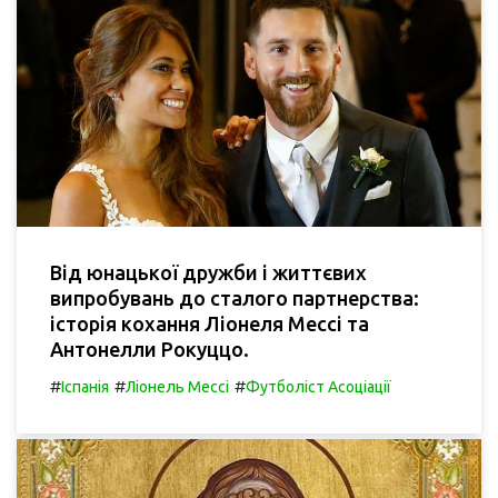
Від юнацької дружби і життєвих
випробувань до сталого партнерства:
історія кохання Ліонеля Мессі та
Антонелли Рокуццо.
#
#
#
Іспанія
Ліонель Мессі
Футболіст Асоціації