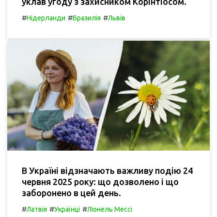
уклав угоду з захисником Корінтіосом.
#
#
#
Нідерланди
Бразилія
Львів
В Україні відзначають важливу подію 24
червня 2025 року: що дозволено і що
заборонено в цей день.
#
#
#
Латвія
Українці
Ліонель Мессі