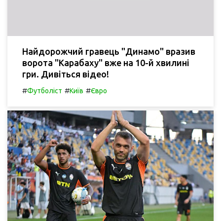
Найдорожчий гравець "Динамо" вразив
ворота "Карабаху" вже на 10-й хвилині
гри. Дивіться відео!
#
#
#
Футболіст
Київ
Євро