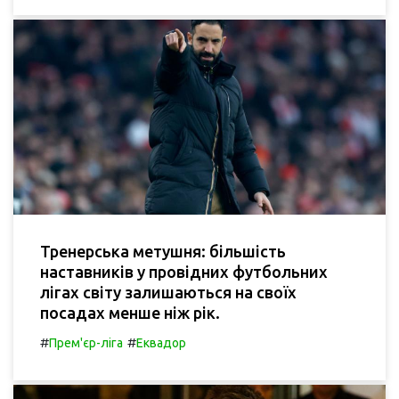
Тренерська метушня: більшість
наставників у провідних футбольних
лігах світу залишаються на своїх
посадах менше ніж рік.
#
#
Прем'єр-ліга
Еквадор