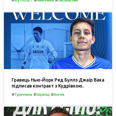
#
#
#
Футболіст
Німеччина
Півзахисник
Гравець Нью-Йорк Ред Буллз Джаїр Вака
підписав контракт з Кудрівкою.
#
#
#
Туреччина
Українці
Англія