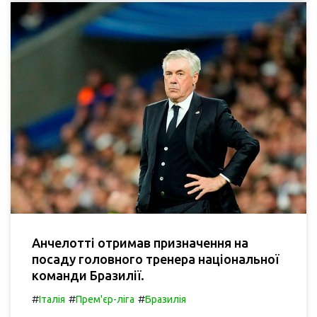
Анчелотті отримав призначення на
посаду головного тренера національної
команди Бразилії.
#
#
#
Італія
Прем'єр-ліга
Бразилія