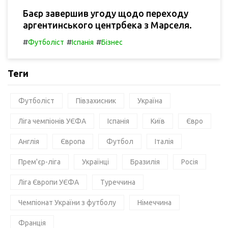
Баєр завершив угоду щодо переходу
аргентинського центрбека з Марселя.
#
#
#
Футболіст
Іспанія
Бізнес
Теги
Футболіст
Півзахисник
Україна
Ліга чемпіонів УЄФА
Іспанія
Київ
Євро
Англія
Європа
Футбол
Італія
Прем'єр-ліга
Українці
Бразилія
Росія
Ліга Європи УЄФА
Туреччина
Чемпіонат України з футболу
Німеччина
Франція