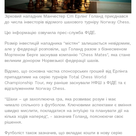
Зірковий нападник Манчестер Сіті Ерлінг Голанд приєднався
до числа інвесторів відомого шахового турніру Norway Chess.
Цю інформацію озвучила прес-служба ФІДЕ.
Розмір інвестицій нападника "містян" залишається невідомим,
але у федерації розповіли, що Голанд разом з бізнесменом
Мортеном Берге заснував компанію "Chess Mates", яка стане
великим донором Норвезької федерації шахів.
Відомо, що основна частка спонсорських грошей від Ерлінга
припадатиме на серію турнірів Total Chess World
Championship Tour, яку раніше заснували НФШ з ФІДЕ та є
відгалуженням Norway Chess.
"Шахи – це захоплююча гра, яка розвиває розум і має
чимало спільного з футболом. Ключовими аспектами є вміння
швидко мислити, покладатися на інтуїцію та планувати дії на
кілька ходів наперед", - зазначив Голанд, пояснюючи своє
рішення.
Футболіст також зазначив, що вкладає кошти в нову серію