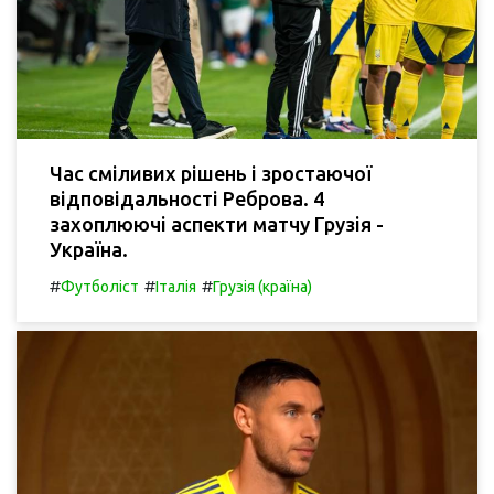
Час сміливих рішень і зростаючої
відповідальності Реброва. 4
захоплюючі аспекти матчу Грузія -
Україна.
#
#
#
Футболіст
Італія
Грузія (країна)