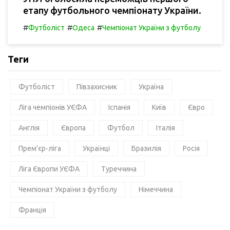
етапу футбольного чемпіонату України.
#
#
#
Футболіст
Одеса
Чемпіонат України з футболу
Теги
Футболіст
Півзахисник
Україна
Ліга чемпіонів УЄФА
Іспанія
Київ
Євро
Англія
Європа
Футбол
Італія
Прем'єр-ліга
Українці
Бразилія
Росія
Ліга Європи УЄФА
Туреччина
Чемпіонат України з футболу
Німеччина
Франція