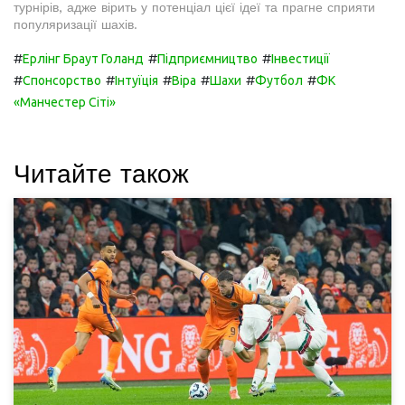
турнірів, адже вірить у потенціал цієї ідеї та прагне сприяти
популяризації шахів.
#
#
#
Ерлінг Браут Голанд
Підприємництво
Інвестиції
#
#
#
#
#
#
Спонсорство
Інтуїція
Віра
Шахи
Футбол
ФК
«Манчестер Сіті»
Читайте також