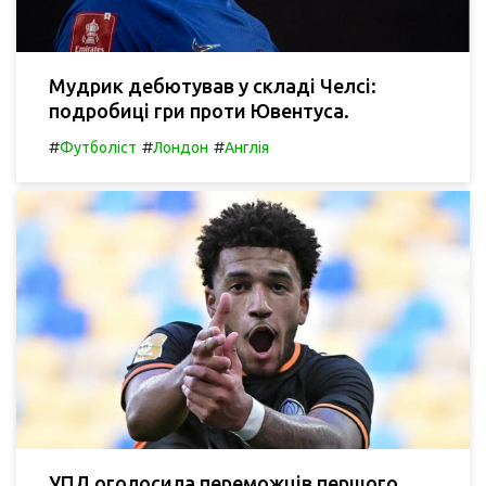
Мудрик дебютував у складі Челсі:
подробиці гри проти Ювентуса.
#
#
#
Футболіст
Лондон
Англія
УПЛ оголосила переможців першого