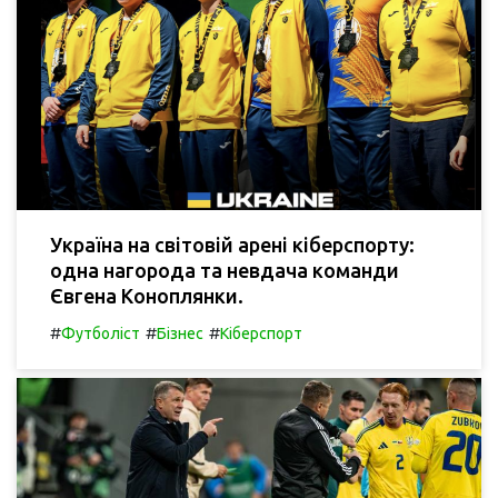
Україна на світовій арені кіберспорту:
одна нагорода та невдача команди
Євгена Коноплянки.
#
#
#
Футболіст
Бізнес
Кіберспорт