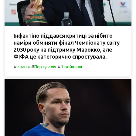
Інфантіно піддався критиці за нібито
наміри обміняти фінал Чемпіонату світу
2030 року на підтримку Марокко, але
ФІФА це категорично спростувала.
#
#
#
Іспанія
Португалія
Швейцарія