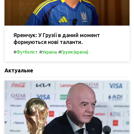
Яремчук: У Грузії в даний момент
формуються нові таланти.
#
#
#
Футболіст
Україна
Грузія (країна)
Актуальне