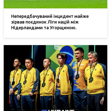
Непередбачуваний інцидент майже
зірвав поєдинок Ліги націй між
Нідерландами та Угорщиною.