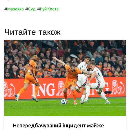
#
#
#
Марокко
Суд
Руй Коста
Читайте також
Непередбачуваний інцидент майже