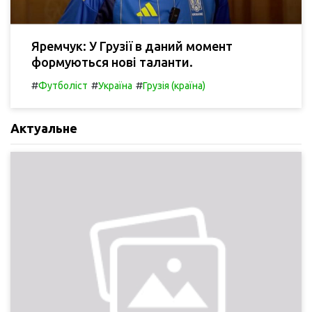
Яремчук: У Грузії в даний момент
формуються нові таланти.
#
#
#
Футболіст
Україна
Грузія (країна)
Актуальне