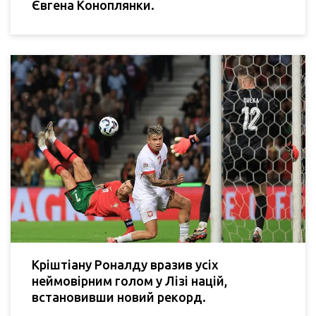
Євгена Коноплянки.
Кріштіану Роналду вразив усіх
неймовірним голом у Лізі націй,
встановивши новий рекорд.