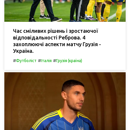
Час сміливих рішень і зростаючої
відповідальності Реброва. 4
захоплюючі аспекти матчу Грузія -
Україна.
#
#
#
Футболіст
Італія
Грузія (країна)