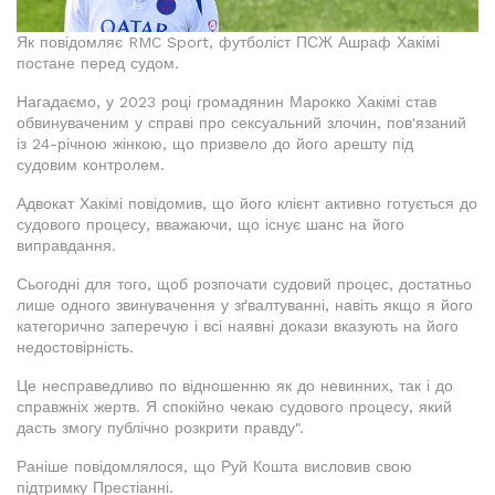
Як повідомляє RMC Sport, футболіст ПСЖ Ашраф Хакімі
постане перед судом.
Нагадаємо, у 2023 році громадянин Марокко Хакімі став
обвинуваченим у справі про сексуальний злочин, пов'язаний
із 24-річною жінкою, що призвело до його арешту під
судовим контролем.
Адвокат Хакімі повідомив, що його клієнт активно готується до
судового процесу, вважаючи, що існує шанс на його
виправдання.
Сьогодні для того, щоб розпочати судовий процес, достатньо
лише одного звинувачення у зґвалтуванні, навіть якщо я його
категорично заперечую і всі наявні докази вказують на його
недостовірність.
Це несправедливо по відношенню як до невинних, так і до
справжніх жертв. Я спокійно чекаю судового процесу, який
дасть змогу публічно розкрити правду".
Раніше повідомлялося, що Руй Кошта висловив свою
підтримку Престіанні.