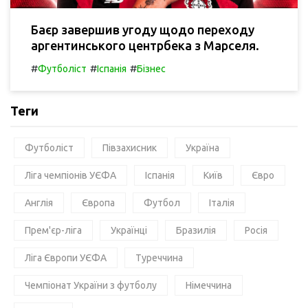
Баєр завершив угоду щодо переходу
аргентинського центрбека з Марселя.
#
#
#
Футболіст
Іспанія
Бізнес
Теги
Футболіст
Півзахисник
Україна
Ліга чемпіонів УЄФА
Іспанія
Київ
Євро
Англія
Європа
Футбол
Італія
Прем'єр-ліга
Українці
Бразилія
Росія
Ліга Європи УЄФА
Туреччина
Чемпіонат України з футболу
Німеччина