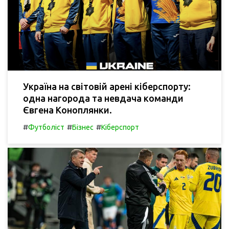
Україна на світовій арені кіберспорту:
одна нагорода та невдача команди
Євгена Коноплянки.
#
#
#
Футболіст
Бізнес
Кіберспорт