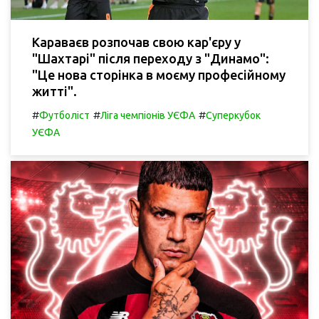
Караваєв розпочав свою кар'єру у
"Шахтарі" після переходу з "Динамо":
"Це нова сторінка в моєму професійному
житті".
#
#
#
Футболіст
Ліга чемпіонів УЄФА
Суперкубок
УЄФА