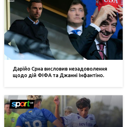
Дарійо Срна висловив незадоволення
щодо дій ФІФА та Джанні Інфантіно.