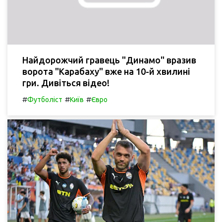
Найдорожчий гравець "Динамо" вразив
ворота "Карабаху" вже на 10-й хвилині
гри. Дивіться відео!
#
#
#
Футболіст
Київ
Євро