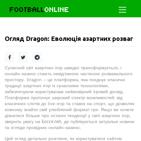
FOOTBALL
ONLINE
Огляд Dragon: Еволюція азартних розваг
Сучасний світ азартних ігор швидко трансформується, і
онлайн-казино стають невід'ємною частиною розважального
простору. Dragon – це платформа, яка поєднує класичні
традиції азартних ігор із сучасними технологіями,
забезпечуючи користувачам неймовірний ігровий досвід.
Платформа пропонує широкий спектр можливостей: від
класичних слотів до live-ігор та ставок на спорт, що дозволяє
кожному знайти свій улюблений формат гри. Якщо ви хочете
дізнатися більше про останні тенденції у світі азартних ігор,
зверніть увагу на
kocce.net
, де публікуються актуальні новини
та огляди провідних онлайн-казино.
Цей огляд детально розгляне, як користуватися сайтом