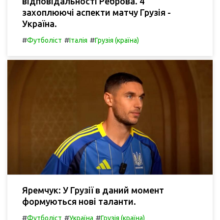
відповідальності Реброва. 4
захоплюючі аспекти матчу Грузія -
Україна.
#
#
#
Футболіст
Італія
Грузія (країна)
Яремчук: У Грузії в даний момент
формуються нові таланти.
#
#
#
Футболіст
Україна
Грузія (країна)