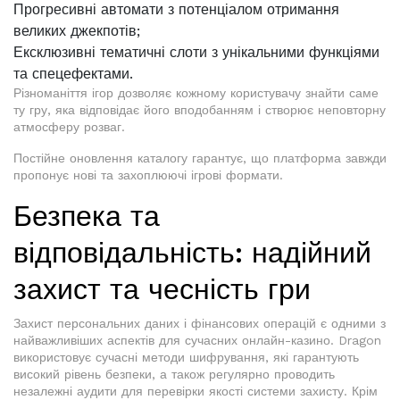
Прогресивні автомати з потенціалом отримання
великих джекпотів;
Ексклюзивні тематичні слоти з унікальними функціями
та спецефектами.
Різноманіття ігор дозволяє кожному користувачу знайти саме
ту гру, яка відповідає його вподобанням і створює неповторну
атмосферу розваг.
Постійне оновлення каталогу гарантує, що платформа завжди
пропонує нові та захоплюючі ігрові формати.
Безпека та
відповідальність: надійний
захист та чесність гри
Захист персональних даних і фінансових операцій є одними з
найважливіших аспектів для сучасних онлайн-казино. Dragon
використовує сучасні методи шифрування, які гарантують
високий рівень безпеки, а також регулярно проводить
незалежні аудити для перевірки якості системи захисту. Крім