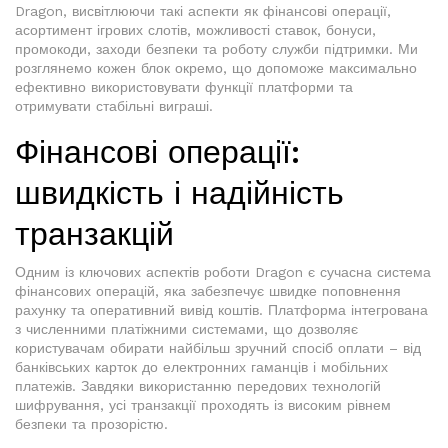
Dragon, висвітлюючи такі аспекти як фінансові операції,
асортимент ігрових слотів, можливості ставок, бонуси,
промокоди, заходи безпеки та роботу служби підтримки. Ми
розглянемо кожен блок окремо, що допоможе максимально
ефективно використовувати функції платформи та
отримувати стабільні виграші.
Фінансові операції:
швидкість і надійність
транзакцій
Одним із ключових аспектів роботи Dragon є сучасна система
фінансових операцій, яка забезпечує швидке поповнення
рахунку та оперативний вивід коштів. Платформа інтегрована
з численними платіжними системами, що дозволяє
користувачам обирати найбільш зручний спосіб оплати – від
банківських карток до електронних гаманців і мобільних
платежів. Завдяки використанню передових технологій
шифрування, усі транзакції проходять із високим рівнем
безпеки та прозорістю.