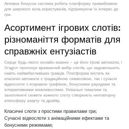
Активна бонусна система робить платформу привабливою
для широкого кола користувачів, підтримуючи їх інтерес до
гри.
Асортимент ігрових слотів:
різноманіття форматів для
справжніх ентузіастів
Серце будь-якого онлайн-казино – це його ігрові автомати, і
Dragon пропонує вражаючий вибір слотів, що задовольнить
навіть найвибагливіших гравців. Платформа містить як
класичні автомати з традиційною символікою, так і сучасні
відеослоти з яскравою графікою, бонусними раундами та
інтерактивними можливостями. Унікальні тематики та
захоплюючі сюжети кожного слоту створюють неповторну
атмосферу азарту та драйву.
Класичні слоти з простими правилами гри;
Сучасні відеослоти з анімаційними ефектами та
бонусними режимами;