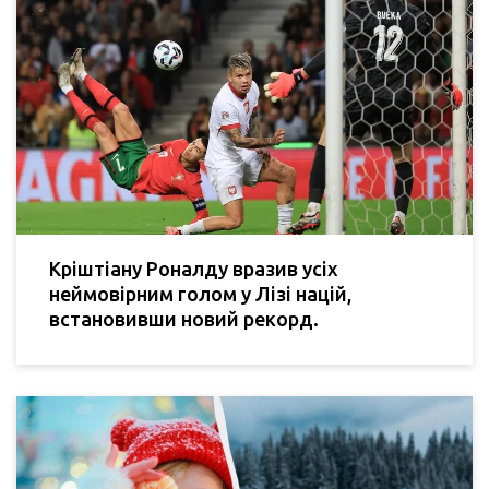
Кріштіану Роналду вразив усіх
неймовірним голом у Лізі націй,
встановивши новий рекорд.