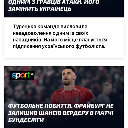
Турецька команда висловила
незадоволення одним із своїх
нападників. На його місце планується
підписання українського футболіста.