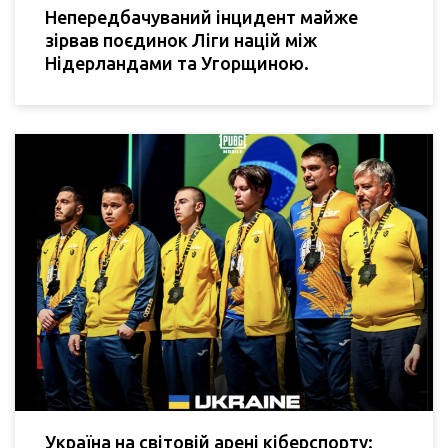
Непередбачуваний інцидент майже
зірвав поєдинок Ліги націй між
Нідерландами та Угорщиною.
Україна на світовій арені кіберспорту: