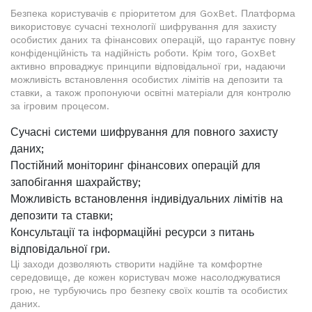
Безпека користувачів є пріоритетом для GoxBet. Платформа
використовує сучасні технології шифрування для захисту
особистих даних та фінансових операцій, що гарантує повну
конфіденційність та надійність роботи. Крім того, GoxBet
активно впроваджує принципи відповідальної гри, надаючи
можливість встановлення особистих лімітів на депозити та
ставки, а також пропонуючи освітні матеріали для контролю
за ігровим процесом.
Сучасні системи шифрування для повного захисту
даних;
Постійний моніторинг фінансових операцій для
запобігання шахрайству;
Можливість встановлення індивідуальних лімітів на
депозити та ставки;
Консультації та інформаційні ресурси з питань
відповідальної гри.
Ці заходи дозволяють створити надійне та комфортне
середовище, де кожен користувач може насолоджуватися
грою, не турбуючись про безпеку своїх коштів та особистих
даних.