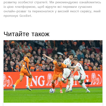
розвитку особистої стратегії. Ми рекомендуємо ознайомитись
із цією платформою, щоб відчути всі переваги сучасних
онлайн-розваг та переконатися у високій якості сервісу, який
пропонує GoxBet.
Читайте також