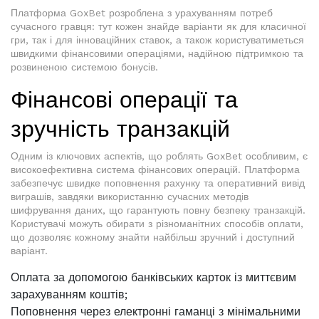
Платформа GoxBet розроблена з урахуванням потреб
сучасного гравця: тут кожен знайде варіанти як для класичної
гри, так і для інноваційних ставок, а також користуватиметься
швидкими фінансовими операціями, надійною підтримкою та
розвиненою системою бонусів.
Фінансові операції та
зручність транзакцій
Одним із ключових аспектів, що роблять GoxBet особливим, є
високоефективна система фінансових операцій. Платформа
забезпечує швидке поповнення рахунку та оперативний вивід
виграшів, завдяки використанню сучасних методів
шифрування даних, що гарантують повну безпеку транзакцій.
Користувачі можуть обирати з різноманітних способів оплати,
що дозволяє кожному знайти найбільш зручний і доступний
варіант.
Оплата за допомогою банківських карток із миттєвим
зарахуванням коштів;
Поповнення через електронні гаманці з мінімальними