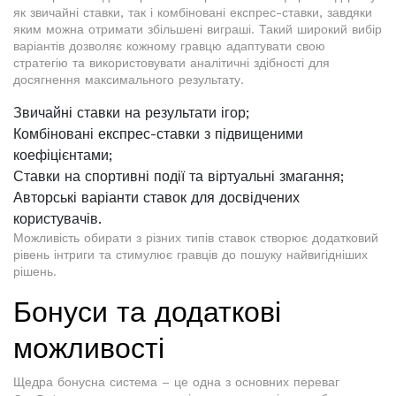
як звичайні ставки, так і комбіновані експрес-ставки, завдяки
яким можна отримати збільшені виграші. Такий широкий вибір
варіантів дозволяє кожному гравцю адаптувати свою
стратегію та використовувати аналітичні здібності для
досягнення максимального результату.
Звичайні ставки на результати ігор;
Комбіновані експрес-ставки з підвищеними
коефіцієнтами;
Ставки на спортивні події та віртуальні змагання;
Авторські варіанти ставок для досвідчених
користувачів.
Можливість обирати з різних типів ставок створює додатковий
рівень інтриги та стимулює гравців до пошуку найвигідніших
рішень.
Бонуси та додаткові
можливості
Щедра бонусна система – це одна з основних переваг