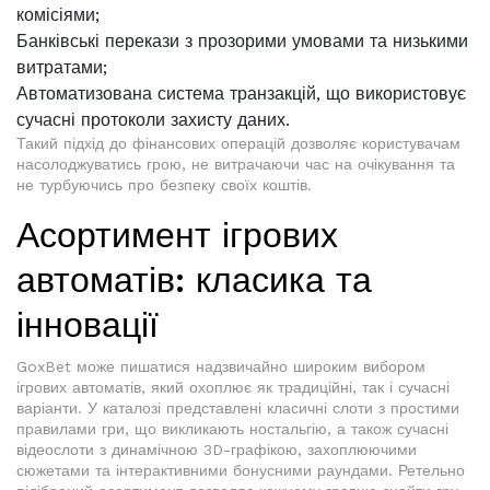
комісіями;
Банківські перекази з прозорими умовами та низькими
витратами;
Автоматизована система транзакцій, що використовує
сучасні протоколи захисту даних.
Такий підхід до фінансових операцій дозволяє користувачам
насолоджуватись грою, не витрачаючи час на очікування та
не турбуючись про безпеку своїх коштів.
Асортимент ігрових
автоматів: класика та
інновації
GoxBet може пишатися надзвичайно широким вибором
ігрових автоматів, який охоплює як традиційні, так і сучасні
варіанти. У каталозі представлені класичні слоти з простими
правилами гри, що викликають ностальгію, а також сучасні
відеослоти з динамічною 3D-графікою, захоплюючими
сюжетами та інтерактивними бонусними раундами. Ретельно