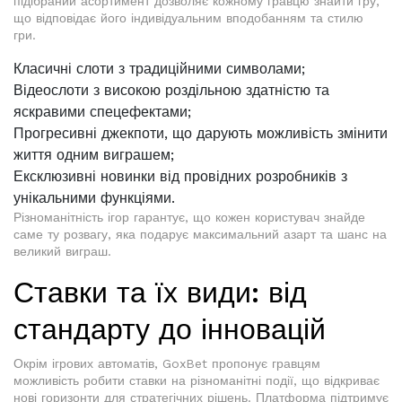
підібраний асортимент дозволяє кожному гравцю знайти гру,
що відповідає його індивідуальним вподобанням та стилю
гри.
Класичні слоти з традиційними символами;
Відеослоти з високою роздільною здатністю та
яскравими спецефектами;
Прогресивні джекпоти, що дарують можливість змінити
життя одним виграшем;
Ексклюзивні новинки від провідних розробників з
унікальними функціями.
Різноманітність ігор гарантує, що кожен користувач знайде
саме ту розвагу, яка подарує максимальний азарт та шанс на
великий виграш.
Ставки та їх види: від
стандарту до інновацій
Окрім ігрових автоматів, GoxBet пропонує гравцям
можливість робити ставки на різноманітні події, що відкриває
нові горизонти для стратегічних рішень. Платформа підтримує