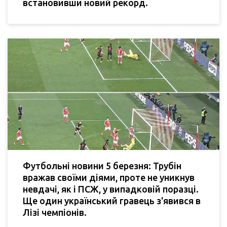
встановивши новий рекорд.
Футбольні новини 5 березня: Трубін
вражав своїми діями, проте не уникнув
невдачі, як і ПСЖ, у випадковій поразці.
Ще один український гравець з'явився в
Лізі чемпіонів.