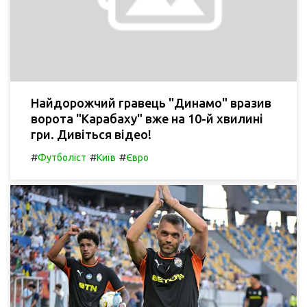
Найдорожчий гравець "Динамо" вразив
ворота "Карабаху" вже на 10-й хвилині
гри. Дивіться відео!
#
#
#
Футболіст
Київ
Євро