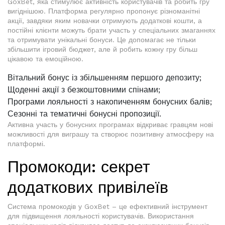
GoxBet, яка стимулює активність користувачів та робить гру
вигіднішою. Платформа регулярно пропонує різноманітні
акції, завдяки яким новачки отримують додаткові кошти, а
постійні клієнти можуть брати участь у спеціальних змаганнях
та отримувати унікальні бонуси. Це допомагає не тільки
збільшити ігровий бюджет, але й робить кожну гру більш
цікавою та емоційною.
Вітальний бонус із збільшенням першого депозиту;
Щоденні акції з безкоштовними спінами;
Програми лояльності з накопиченням бонусних балів;
Сезонні та тематичні бонусні пропозиції.
Активна участь у бонусних програмах відкриває гравцям нові
можливості для виграшу та створює позитивну атмосферу на
платформі.
Промокоди: секрет
додаткових привілеїв
Система промокодів у GoxBet – це ефективний інструмент
для підвищення лояльності користувачів. Використання