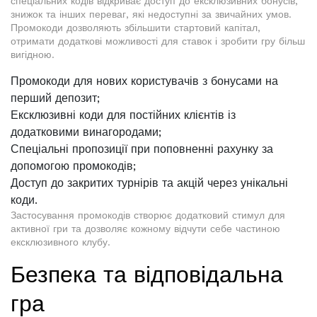
спеціальних кодів відкриває доступ до ексклюзивних бонусів,
знижок та інших переваг, які недоступні за звичайних умов.
Промокоди дозволяють збільшити стартовий капітал,
отримати додаткові можливості для ставок і зробити гру більш
вигідною.
Промокоди для нових користувачів з бонусами на
перший депозит;
Ексклюзивні коди для постійних клієнтів із
додатковими винагородами;
Спеціальні пропозиції при поповненні рахунку за
допомогою промокодів;
Доступ до закритих турнірів та акцій через унікальні
коди.
Застосування промокодів створює додатковий стимул для
активної гри та дозволяє кожному відчути себе частиною
ексклюзивного клубу.
Безпека та відповідальна
гра