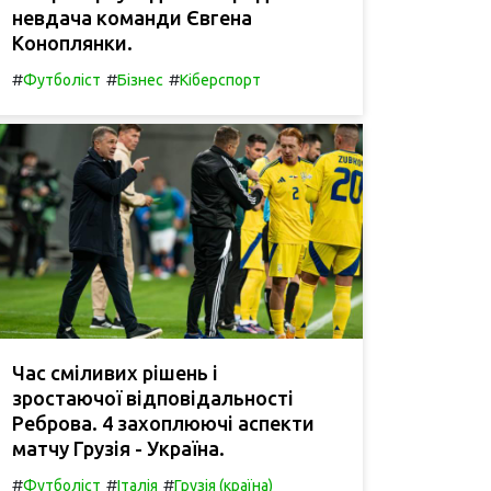
невдача команди Євгена
Коноплянки.
#
#
#
Футболіст
Бізнес
Кіберспорт
Час сміливих рішень і
зростаючої відповідальності
Реброва. 4 захоплюючі аспекти
матчу Грузія - Україна.
#
#
#
Футболіст
Італія
Грузія (країна)