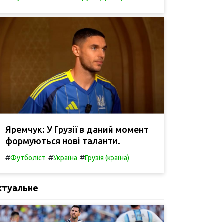
Яремчук: У Грузії в даний момент
формуються нові таланти.
#
#
#
Футболіст
Україна
Грузія (країна)
ктуальне