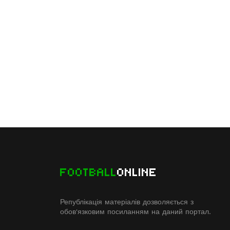
FOOTBALL
ONLINE
Републікація матеріалів дозволяється з
обов'язковим посиланням на даний портал.