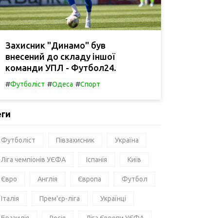
Захисник "Динамо" був
внесений до складу іншої
команди УПЛ - Футбол24.
#
#
#
Футболіст
Одеса
Спорт
еги
Футболіст
Півзахисник
Україна
Ліга чемпіонів УЄФА
Іспанія
Київ
Євро
Англія
Європа
Футбол
Італія
Прем'єр-ліга
Українці