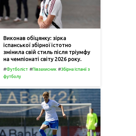
Виконав обіцянку: зірка
іспанської збірної істотно
змінила свій стиль після тріумфу
на чемпіонаті світу 2026 року.
#
#
#
Футболіст
Півзахисник
Збірна Іспанії з
футболу