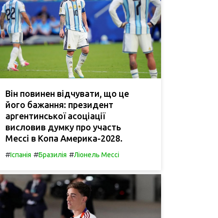
Він повинен відчувати, що це
його бажання: президент
аргентинської асоціації
висловив думку про участь
Мессі в Копа Америка-2028.
#
#
#
Іспанія
Бразилія
Ліонель Мессі