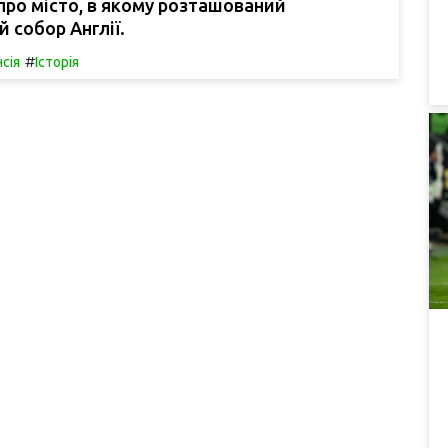
ро місто, в якому розташований
 собор Англії.
#
сія
Історія