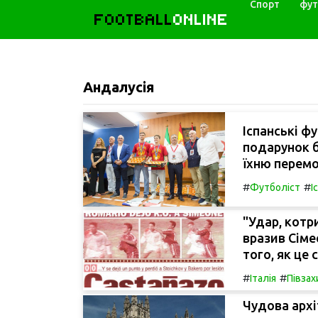
Спорт
фут
FOOTBALL
ONLINE
Андалусія
Іспанські фу
подарунок б
їхню перемог
#
#
Футболіст
І
"Удар, котр
вразив Сіме
того, як це 
#
#
Італія
Півзах
Чудова архі