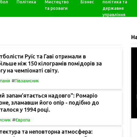
бол
Політика
Мистецтво
Бізнес
політика та
та розваги
державне
управління
Н
тболісти Руїс та Гаві отримали в
ільше ніж 150 кілограмів помідорів за
у на чемпіонаті світу.
#
спанія
Півзахисник
ий запам'ятається надовго": Ромаріо
оне, зламавши його опір - подібно до
сталося у 1994 році.
#
исник
Європа
тектура та неповторна атмосфера: