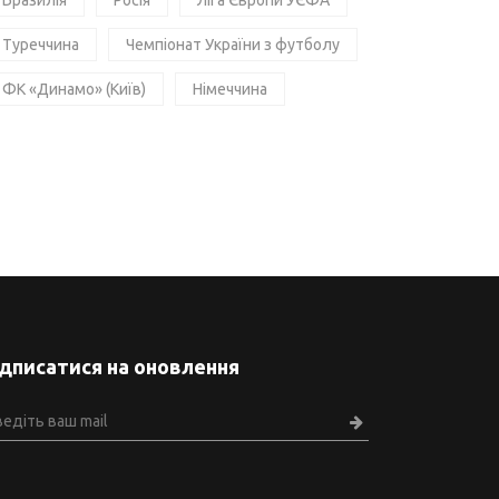
Бразилія
Росія
Ліга Європи УЄФА
Туреччина
Чемпіонат України з футболу
ФК «Динамо» (Київ)
Німеччина
ідписатися на оновлення