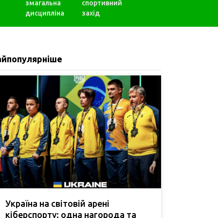
змагальна
спортивний
дисципліна
захід
айпопулярніше
Україна на світовій арені
кіберспорту: одна нагорода та