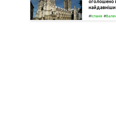
оголошено п
найдавніший
#
#
Іспанія
Вален