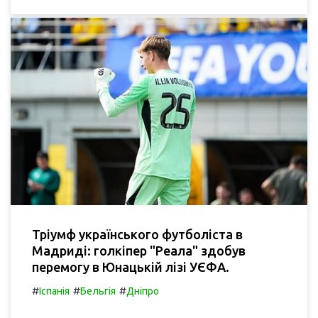
Тріумф українського футболіста в
Мадриді: голкіпер "Реала" здобув
перемогу в Юнацькій лізі УЄФА.
#
#
#
Іспанія
Бельгія
Дніпро