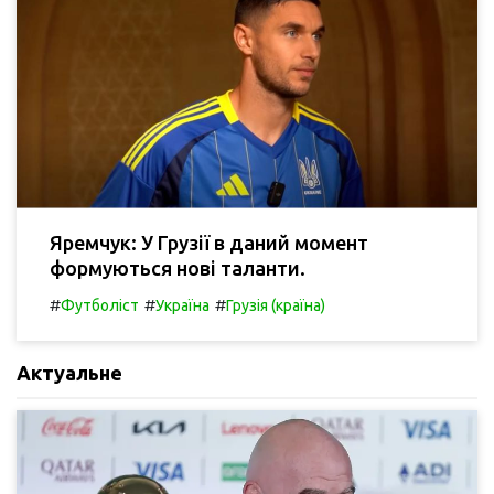
Яремчук: У Грузії в даний момент
формуються нові таланти.
#
#
#
Футболіст
Україна
Грузія (країна)
Актуальне