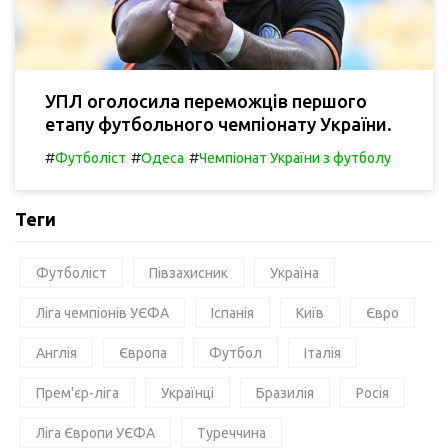
УПЛ оголосила переможців першого
етапу футбольного чемпіонату України.
#
#
#
Футболіст
Одеса
Чемпіонат України з футболу
Теги
Футболіст
Півзахисник
Україна
Ліга чемпіонів УЄФА
Іспанія
Київ
Євро
Англія
Європа
Футбол
Італія
Прем'єр-ліга
Українці
Бразилія
Росія
Ліга Європи УЄФА
Туреччина