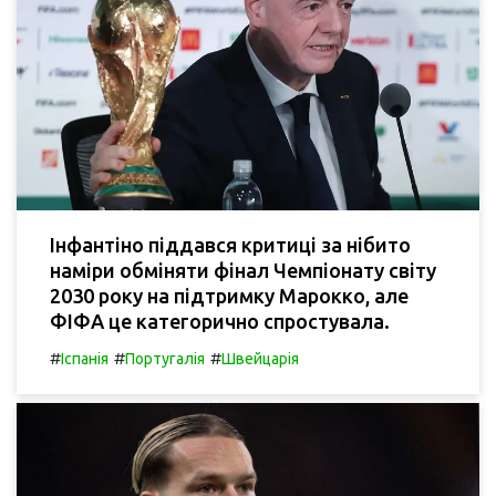
Інфантіно піддався критиці за нібито
наміри обміняти фінал Чемпіонату світу
2030 року на підтримку Марокко, але
ФІФА це категорично спростувала.
#
#
#
Іспанія
Португалія
Швейцарія