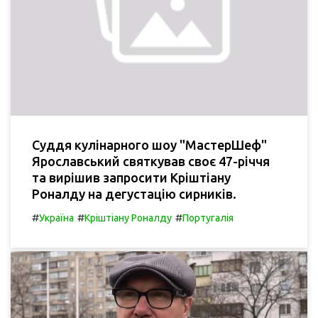
Суддя кулінарного шоу "МастерШеф"
Ярославський святкував своє 47-річчя
та вирішив запросити Кріштіану
Роналду на дегустацію сирників.
#
#
#
Україна
Кріштіану Роналду
Португалія