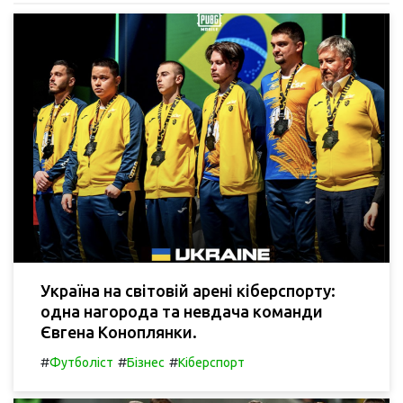
Україна на світовій арені кіберспорту:
одна нагорода та невдача команди
Євгена Коноплянки.
#
#
#
Футболіст
Бізнес
Кіберспорт