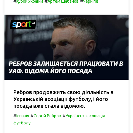
#
#
#
Кубок України
Артем Шабанов
Чернігів
Ребров продовжить свою діяльність в
Українській асоціації футболу, і його
посада вже стала відомою.
#
#
#
Іспанія
Сергій Ребров
Українська асоціація
футболу