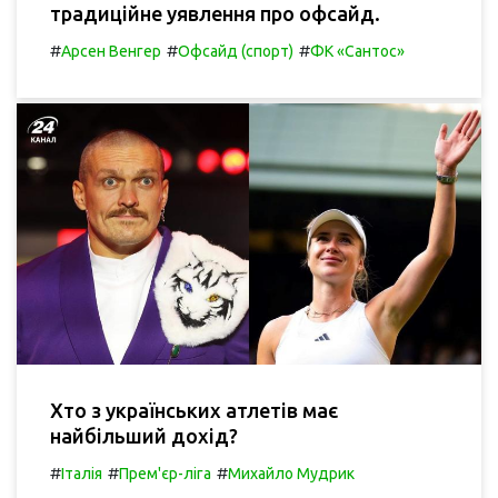
традиційне уявлення про офсайд.
#
#
#
Арсен Венгер
Офсайд (спорт)
ФК «Сантос»
Хто з українських атлетів має
найбільший дохід?
#
#
#
Італія
Прем'єр-ліга
Михайло Мудрик