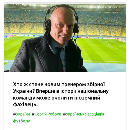
Хто ж стане новим тренером збірної
України? Вперше в історії національну
команду може очолити іноземний
фахівець.
#
#
#
Україна
Сергій Ребров
Українська асоціація
футболу