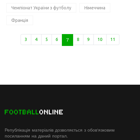
Чемпіонат України з футболу
Німеччина
Франція
3
4
5
6
7
8
9
10
11
FOOTBALL
ONLINE
Републікація матеріалів дозволяється з обов'язковим
посиланням на даний портал.