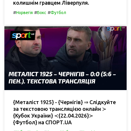
колишнім гравцем Ліверпуля.
#
#
#
Норвегія
Бокс
Футбол
{Металіст 1925} - {Чернігів} ⇒ Слідкуйте
за текстовою трансляцією онлайн ≻
{Кубок України} ≺{22.04.2026}≻
{Футбол} на СПОРТ.UA