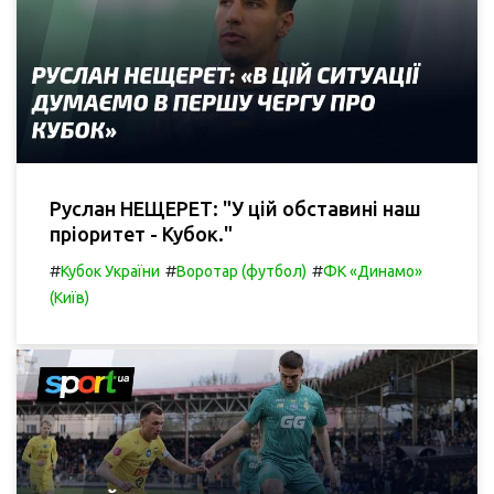
Руслан НЕЩЕРЕТ: "У цій обставині наш
пріоритет - Кубок."
#
#
#
Кубок України
Воротар (футбол)
ФК «Динамо»
(Київ)