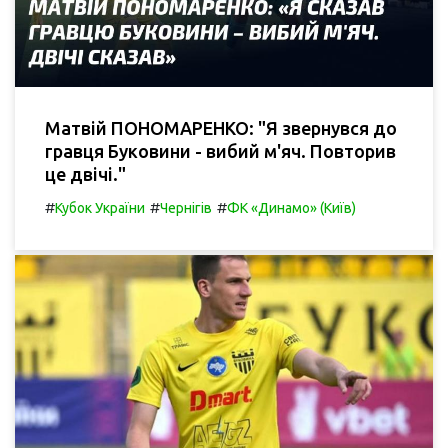
Матвій ПОНОМАРЕНКО: "Я звернувся до
гравця Буковини - вибий м'яч. Повторив
це двічі."
#
#
#
Кубок України
Чернігів
ФК «Динамо» (Київ)