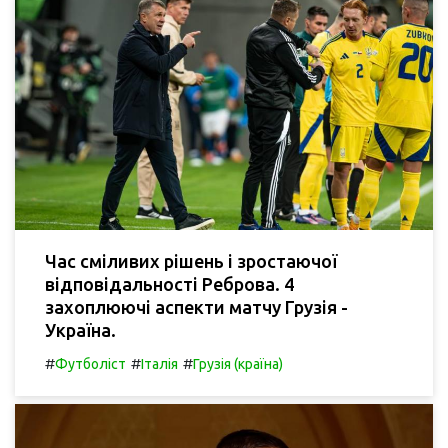
Час сміливих рішень і зростаючої
відповідальності Реброва. 4
захоплюючі аспекти матчу Грузія -
Україна.
#
#
#
Футболіст
Італія
Грузія (країна)