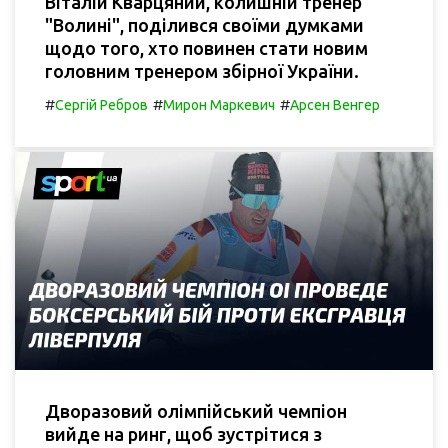
Віталій Кварцяний, колишній тренер
"Волині", поділився своїми думками
щодо того, хто повинен стати новим
головним тренером збірної України.
#
#
#
Сергій Ребров
Мирон Маркевич
Арсен Венгер
Дворазовий олімпійський чемпіон
вийде на ринг, щоб зустрітися з