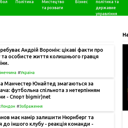
бол
Політика
Мистецтво
Бізнес
політика та
та розваги
державне
управління
Н
еребуває Андрій Воронін: цікаві факти про
у та особисте життя колишнього гравця
їни.
#
імеччина
Україна
та Манчестер Юнайтед змагаються за
ача: футбольна спільнота з нетерпінням
ни - Спорт bigmir)net
#
#
Лондон
Зображення
анов має намір залишити Нюрнберг та
 до іншого клубу - реакція команди -