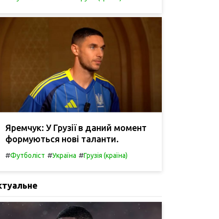
Яремчук: У Грузії в даний момент
формуються нові таланти.
#
#
#
Футболіст
Україна
Грузія (країна)
ктуальне