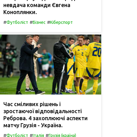
невдача команди Євгена
Коноплянки.
#
#
#
Футболіст
Бізнес
Кіберспорт
Час сміливих рішень і
зростаючої відповідальності
Реброва. 4 захоплюючі аспекти
матчу Грузія - Україна.
#
#
#
Футболіст
Італія
Грузія (країна)