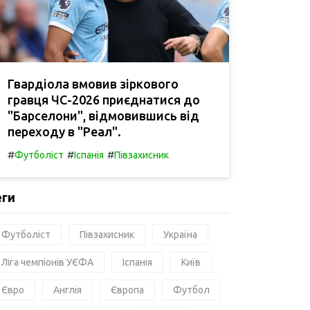
Гвардіола вмовив зіркового
гравця ЧС-2026 приєднатися до
"Барселони", відмовившись від
переходу в "Реал".
#
#
#
Футболіст
Іспанія
Півзахисник
еги
Футболіст
Півзахисник
Україна
Ліга чемпіонів УЄФА
Іспанія
Київ
Євро
Англія
Європа
Футбол