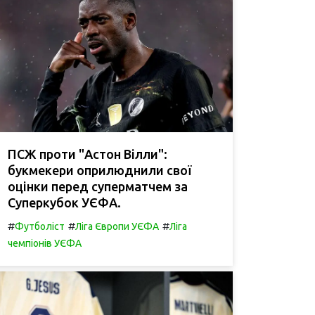
ПСЖ проти "Астон Вілли":
букмекери оприлюднили свої
оцінки перед суперматчем за
Суперкубок УЄФА.
#
#
#
Футболіст
Ліга Європи УЄФА
Ліга
чемпіонів УЄФА