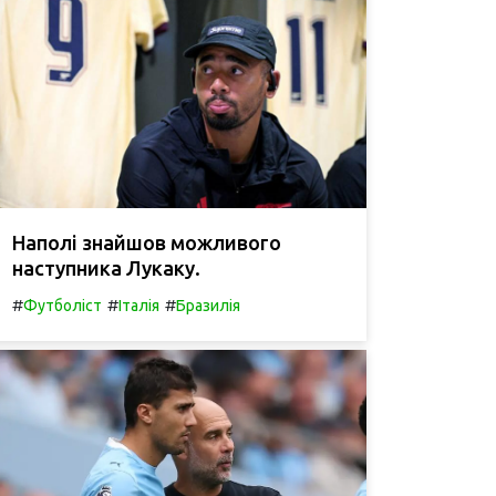
Наполі знайшов можливого
наступника Лукаку.
#
#
#
Футболіст
Італія
Бразилія