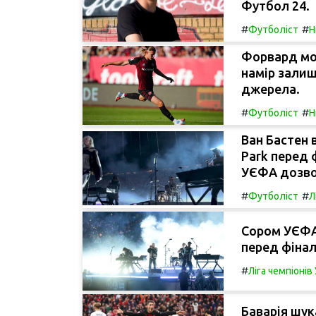
Футбол 24.
#
#
Футболіст
Н
Форвард мол
намір залиш
джерела.
#
#
Футболіст
Н
Ван Бастен 
Park перед 
УЄФА дозво
#
#
Футболіст
Л
Сором УЄФА:
перед фінал
#
Ліга чемпіоні
Баварія шук