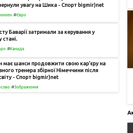
ернули увагу на Шика - Спорт bigmir)net
#
юнхен
Євро
сту Баварії затримали за керування у
 стані.
#
вро
Канада
 має шанси продовжити свою кар'єру на
вного тренера збірної Німеччини після
віту - Спорт bigmir)net
#
осово
Зображення
А