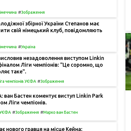
#
імеччина
Зображення
одіжної збірної України Степанов має
ити свій німецький клуб, повідомляють
#
імеччина
Україна
висловив незадоволення виступом Linkin
фіналом Ліги чемпіонів: "Це соромно, що
ляє таке".
#
іга чемпіонів УЄФА
Зображення
 ван Бастен коментує виступ Linkin Park
ом Ліги чемпіонів.
#
#
в УЄФА
Зображення
Марко ван Бастен
ає нового гравця на місце Кейна: