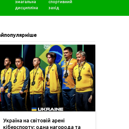
змагальна
спортивний
дисципліна
захід
айпопулярніше
Україна на світовій арені
кіберспорту: одна нагорода та