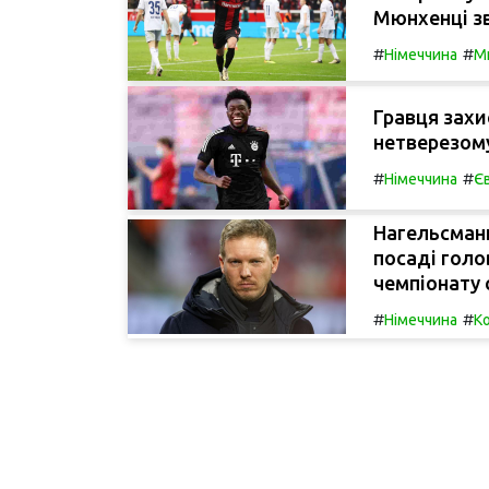
Мюнхенці зв
#
#
Німеччина
М
Гравця захи
нетверезому
#
#
Німеччина
Є
Нагельсманн
посаді голо
чемпіонату с
#
#
Німеччина
К