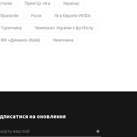
Італія
Прем'єр-ліга
Українці
Бразилія
Росія
Ліга Європи УЄФА
Туреччина
Чемпіонат України з футболу
ФК «Динамо» (Київ)
Німеччина
ідписатися на оновлення