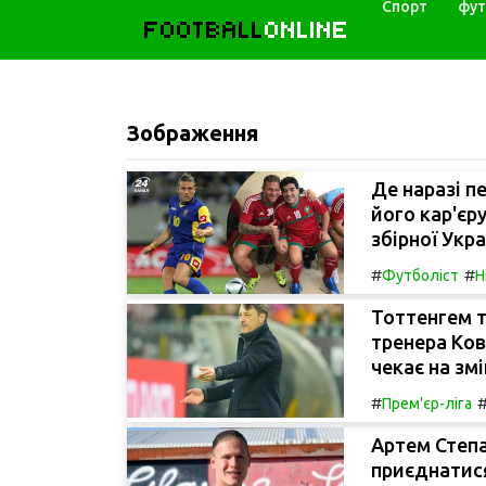
Спорт
фут
FOOTBALL
ONLINE
Зображення
Де наразі п
його кар'єр
збірної Укра
#
#
Футболіст
Н
Тоттенгем 
тренера Ков
чекає на змі
#
Прем'єр-ліга
Артем Степ
приєднатися