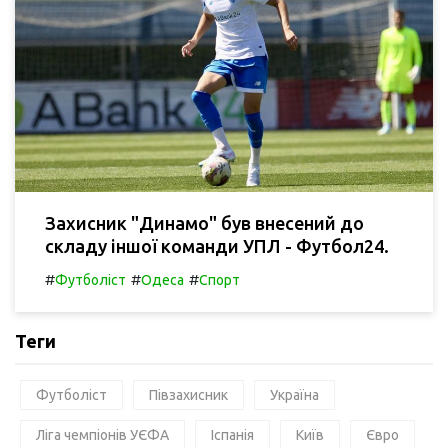
Захисник "Динамо" був внесений до
складу іншої команди УПЛ - Футбол24.
#
#
#
Футболіст
Одеса
Спорт
Теги
Футболіст
Півзахисник
Україна
Ліга чемпіонів УЄФА
Іспанія
Київ
Євро