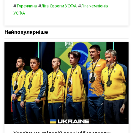
#
#
#
Туреччина
Ліга Європи УЄФА
Ліга чемпіонів
УЄФА
Найпопулярніше