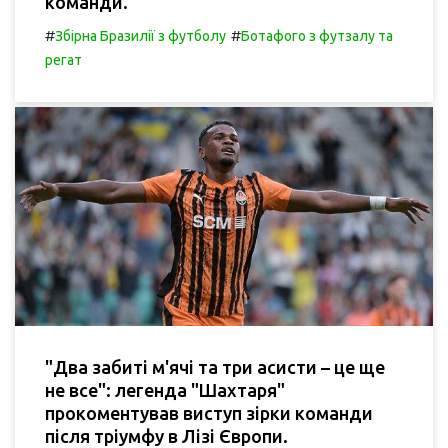
команди.
#
#
Збірна Бразилії з футболу
Ботафого з футзалу та
регат
"Два забиті м'ячі та три асисти – це ще
не все": легенда "Шахтаря"
прокоментував виступ зірки команди
після тріумфу в Лізі Європи.