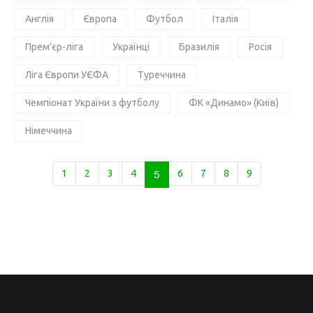
Англія
Європа
Футбол
Італія
Прем'єр-ліга
Українці
Бразилія
Росія
Ліга Європи УЄФА
Туреччина
Чемпіонат України з футболу
ФК «Динамо» (Київ)
Німеччина
1
2
3
4
5
6
7
8
9