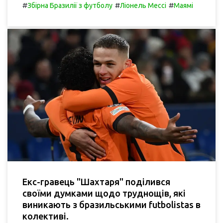
#
#
#
Збірна Бразилії з футболу
Ліонель Мессі
Маямі
Екс-гравець "Шахтаря" поділився
своїми думками щодо труднощів, які
виникають з бразильськими futbolistas в
колективі.