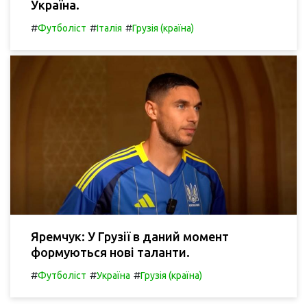
Україна.
#
#
#
Футболіст
Італія
Грузія (країна)
Яремчук: У Грузії в даний момент
формуються нові таланти.
#
#
#
Футболіст
Україна
Грузія (країна)