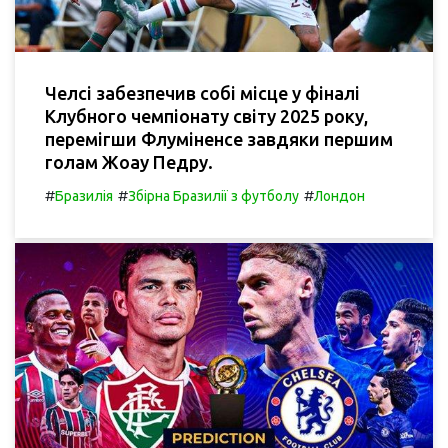
Челсі забезпечив собі місце у фіналі
Клубного чемпіонату світу 2025 року,
перемігши Флуміненсе завдяки першим
голам Жоау Педру.
#
#
#
Бразилія
Збірна Бразилії з футболу
Лондон