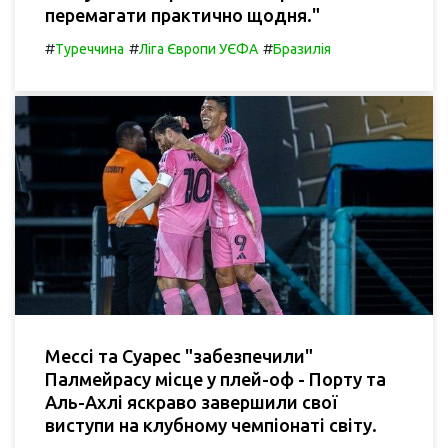
перемагати практично щодня."
#
#
#
Туреччина
Ліга Європи УЄФА
Бразилія
Мессі та Суарес "забезпечили"
Палмейрасу місце у плей-оф - Порту та
Аль-Ахлі яскраво завершили свої
виступи на клубному чемпіонаті світу.