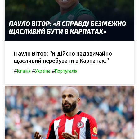
Пауло Вітор: "Я дійсно надзвичайно
щасливий перебувати в Карпатах."
#
#
#
Іспанія
Україна
Португалія