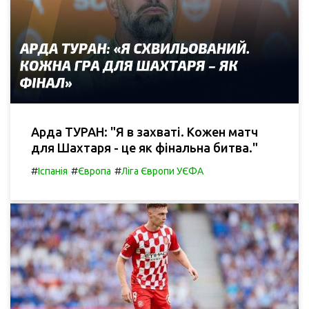
Арда ТУРАН: "Я в захваті. Кожен матч
для Шахтаря - це як фінальна битва."
#
#
#
Іспанія
Європа
Ліга Європи УЄФА