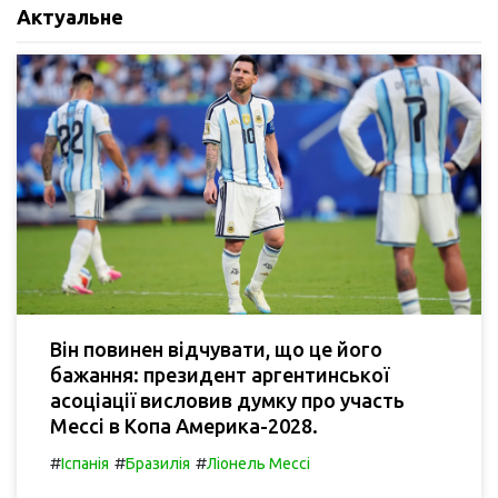
Актуальне
Він повинен відчувати, що це його
бажання: президент аргентинської
асоціації висловив думку про участь
Мессі в Копа Америка-2028.
#
#
#
Іспанія
Бразилія
Ліонель Мессі