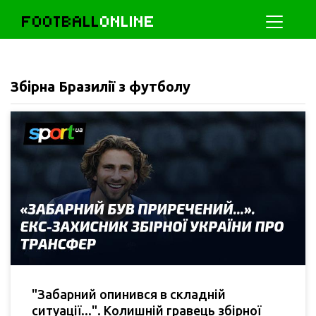
FOOTBALL
ONLINE
Збірна Бразилії з футболу
"Забарний опинився в складній
ситуації...". Колишній гравець збірної