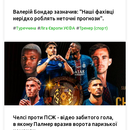
Валерій Бондар зазначив: "Наші фахівці
нерідко роблять неточні прогнози".
#
#
#
Туреччина
Ліга Європи УЄФА
Тренер (спорт)
Челсі проти ПСЖ - відео забитого гола,
в якому Палмер вразив ворота паризької