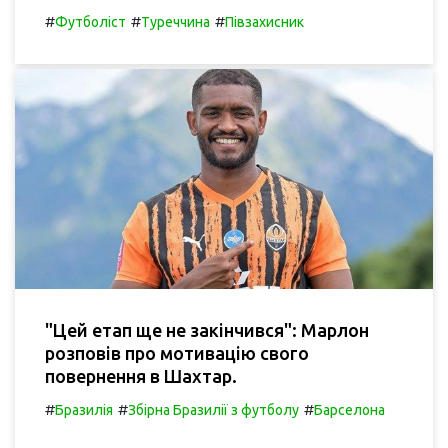
#
#
#
Футболіст
Туреччина
Півзахисник
"Цей етап ще не закінчився": Марлон
розповів про мотивацію свого
повернення в Шахтар.
#
#
#
Бразилія
Збірна Бразилії з футболу
Барселона