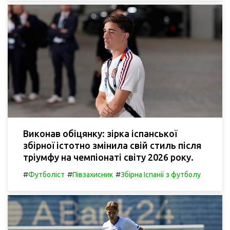
Виконав обіцянку: зірка іспанської
збірної істотно змінила свій стиль після
тріумфу на чемпіонаті світу 2026 року.
#
#
#
Футболіст
Півзахисник
Збірна Іспанії з футболу