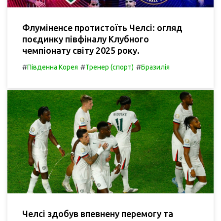
Флуміненсе протистоїть Челсі: огляд
поєдинку півфіналу Клубного
чемпіонату світу 2025 року.
#
#
#
Південна Корея
Тренер (спорт)
Бразилія
Челсі здобув впевнену перемогу та