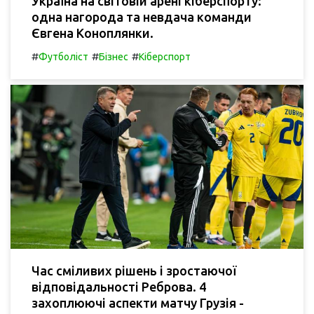
Україна на світовій арені кіберспорту:
одна нагорода та невдача команди
Євгена Коноплянки.
#
#
#
Футболіст
Бізнес
Кіберспорт
Час сміливих рішень і зростаючої
відповідальності Реброва. 4
захоплюючі аспекти матчу Грузія -