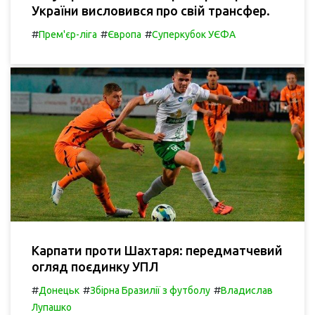
України висловився про свій трансфер.
#
#
#
Прем'єр-ліга
Європа
Суперкубок УЄФА
Карпати проти Шахтаря: передматчевий
огляд поєдинку УПЛ
#
#
#
Донецьк
Збірна Бразилії з футболу
Владислав
Лупашко