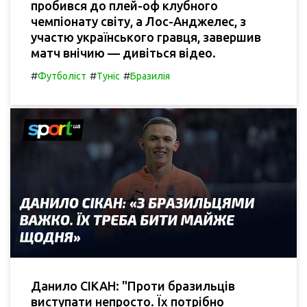
пробився до плей-оф клубного
чемпіонату світу, а Лос-Анджелес, з
участю українського гравця, завершив
матч внічию — дивіться відео.
#
#
#
Футболіст
Туніс
Бразилія
Данило СІКАН: "Проти бразильців
виступати непросто. Їх потрібно