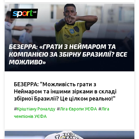
БЕЗЕРРА: "Можливість грати з
Неймаром та іншими зірками в складі
збірної Бразилії? Це цілком реально!"
#
#
#
Кріштіану Роналду
Ліга Європи УЄФА
Ліга
чемпіонів УЄФА