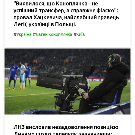
"Виявилося, що Коноплянка - не
успішний трансфер, а справжнє фіаско":
провал Хацкевича, найслабший гравець
Легії, українці в Польщі.
#
#
#
Україна
Євген Коноплянка
Київ
ЛНЗ висловив незадоволення позицією
Динамо щодо телепулу, зазначивши: