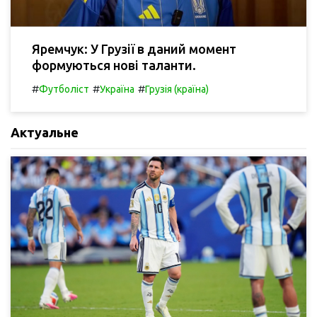
Яремчук: У Грузії в даний момент
формуються нові таланти.
#
#
#
Футболіст
Україна
Грузія (країна)
Актуальне