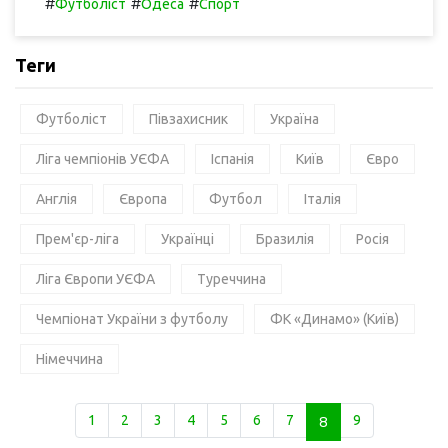
#
#
#
Футболіст
Одеса
Спорт
Теги
Футболіст
Півзахисник
Україна
Ліга чемпіонів УЄФА
Іспанія
Київ
Євро
Англія
Європа
Футбол
Італія
Прем'єр-ліга
Українці
Бразилія
Росія
Ліга Європи УЄФА
Туреччина
Чемпіонат України з футболу
ФК «Динамо» (Київ)
Німеччина
1
2
3
4
5
6
7
8
9