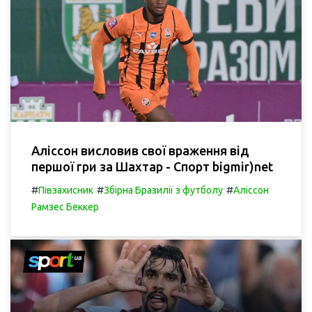
Аліссон висловив свої враження від
першої гри за Шахтар - Спорт bigmir)net
#
#
#
Півзахисник
Збірна Бразилії з футболу
Аліссон
Рамзес Беккер