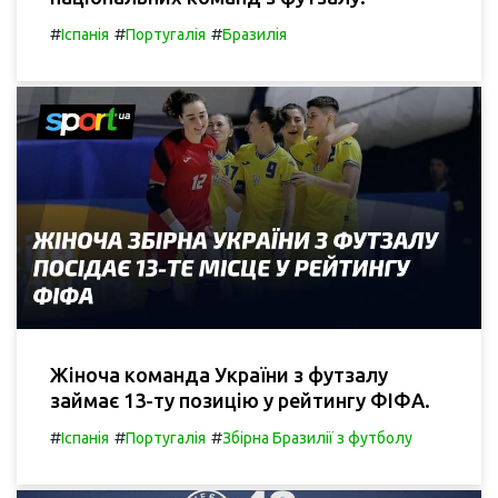
#
#
#
Іспанія
Португалія
Бразилія
Жіноча команда України з футзалу
займає 13-ту позицію у рейтингу ФІФА.
#
#
#
Іспанія
Португалія
Збірна Бразилії з футболу