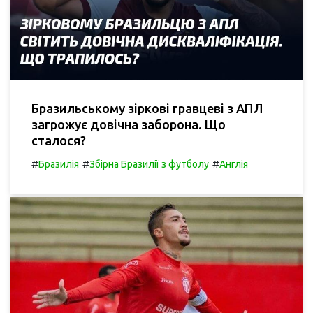
Бразильському зіркові гравцеві з АПЛ
загрожує довічна заборона. Що
сталося?
#
#
#
Бразилія
Збірна Бразилії з футболу
Англія