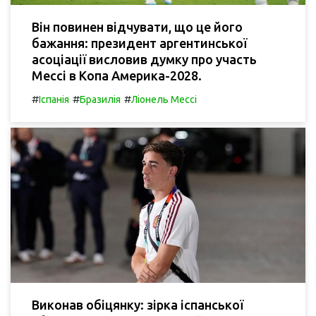
Він повинен відчувати, що це його
бажання: президент аргентинської
асоціації висловив думку про участь
Мессі в Копа Америка-2028.
#
#
#
Іспанія
Бразилія
Ліонель Мессі
Виконав обіцянку: зірка іспанської