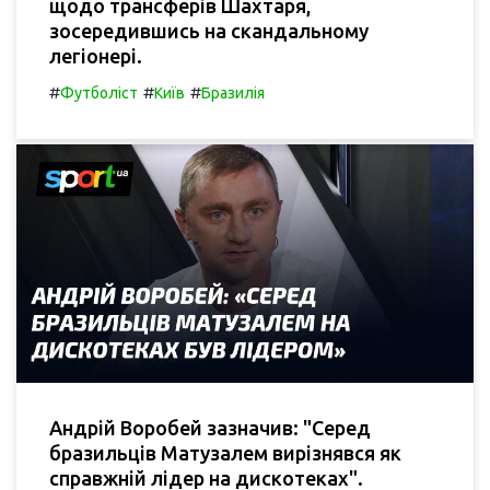
щодо трансферів Шахтаря,
зосередившись на скандальному
легіонері.
#
#
#
Футболіст
Київ
Бразилія
Андрій Воробей зазначив: "Серед
бразильців Матузалем вирізнявся як
справжній лідер на дискотеках".