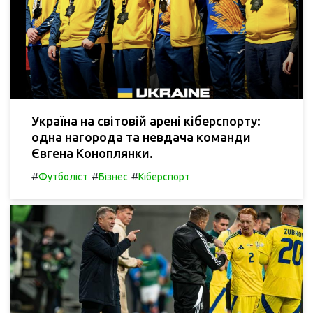
Україна на світовій арені кіберспорту:
одна нагорода та невдача команди
Євгена Коноплянки.
#
#
#
Футболіст
Бізнес
Кіберспорт