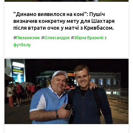
"Динамо виявилося на коні": Пушіч
визначив конкретну мету для Шахтаря
після втрати очок у матчі з Кривбасом.
#
#
#
Півзахисник
Олександрія
Збірна Бразилії з
футболу