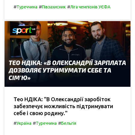
#
#
#
Туреччина
Півзахисник
Ліга чемпіонів УЄФА
Тео НДІКА: "В Олександрії заробіток
забезпечує можливість підтримувати
себе і свою родину."
#
#
#
Україна
Туреччина
Бельгія