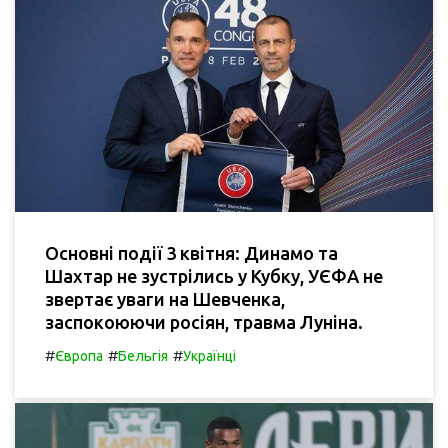
Основні події 3 квітня: Динамо та
Шахтар не зустрілись у Кубку, УЄФА не
звертає уваги на Шевченка,
заспокоюючи росіян, травма Луніна.
#
#
#
Європа
Бельгія
Українці