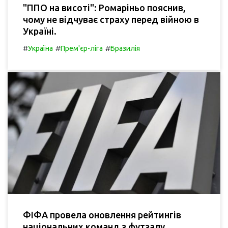
"ППО на висоті": Ромаріньо пояснив,
чому не відчуває страху перед війною в
Україні.
#
#
#
Україна
Прем'єр-ліга
Бразилія
ФІФА провела оновлення рейтингів
національних команд з футзалу.