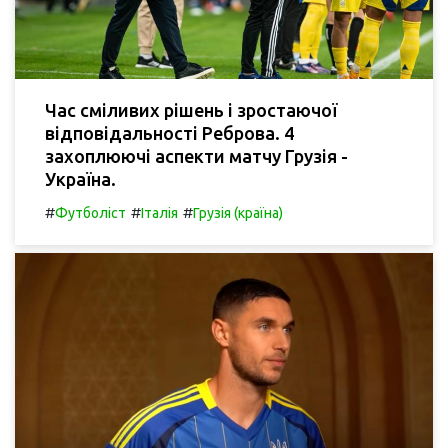
Час сміливих рішень і зростаючої
відповідальності Реброва. 4
захоплюючі аспекти матчу Грузія -
Україна.
#
#
#
Футболіст
Італія
Грузія (країна)