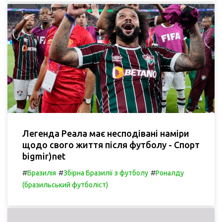
Легенда Реала має несподівані наміри
щодо свого життя після футболу - Спорт
bigmir)net
#
#
#
Бразилія
Збірна Бразилії з футболу
Роналду
(бразильський футболіст)