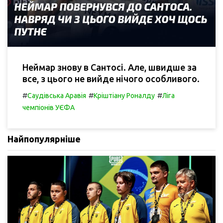
Неймар знову в Сантосі. Але, швидше за
все, з цього не вийде нічого особливого.
#
#
#
Саудівська Аравія
Кріштіану Роналду
Ліга
чемпіонів УЄФА
Найпопулярніше