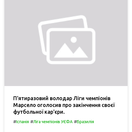
П'ятиразовий володар Ліги чемпіонів
Марсело оголосив про закінчення своєї
футбольної кар'єри.
#
#
#
Іспанія
Ліга чемпіонів УЄФА
Бразилія