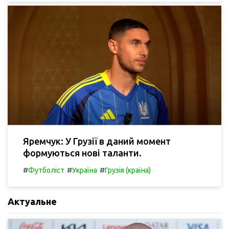
Яремчук: У Грузії в даний момент
формуються нові таланти.
#
#
#
Футболіст
Україна
Грузія (країна)
Актуальне