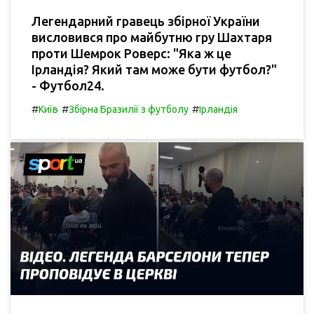
Легендарний гравець збірної України
висловився про майбутню гру Шахтаря
проти Шемрок Роверс: "Яка ж це
Ірландія? Який там може бути футбол?"
- Футбол24.
#
#
#
Київ
Збірна Бразилії з футболу
Ірландія