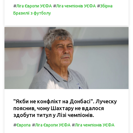
#
#
#
Ліга Європи УЄФА
Ліга чемпіонів УЄФА
Збірна
Бразилії з футболу
"Якби не конфлікт на Донбасі". Луческу
пояснив, чому Шахтару не вдалося
здобути титул у Лізі чемпіонів.
#
#
#
Європа
Ліга Європи УЄФА
Ліга чемпіонів УЄФА