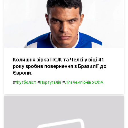
Колишня зірка ПСЖ та Челсі у віці 41
року зробив повернення з Бразилії до
Європи.
#
#
#
Футболіст
Португалія
Ліга чемпіонів УЄФА