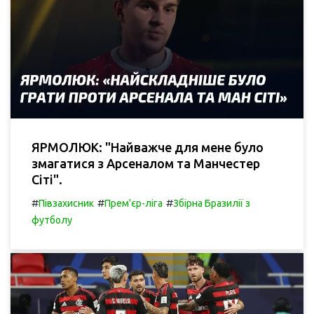
ЯРМОЛЮК: "Найважче для мене було
змагатися з Арсеналом та Манчестер
Сіті".
#
#
#
Півзахисник
Прем'єр-ліга
Збірна Бразилії з
футболу