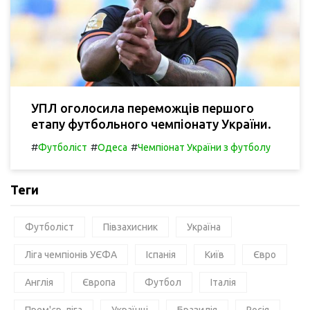
УПЛ оголосила переможців першого
етапу футбольного чемпіонату України.
#
#
#
Футболіст
Одеса
Чемпіонат України з футболу
Теги
Футболіст
Півзахисник
Україна
Ліга чемпіонів УЄФА
Іспанія
Київ
Євро
Англія
Європа
Футбол
Італія