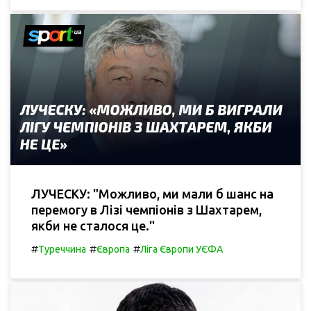
ЛУЧЕСКУ: "Можливо, ми мали б шанс на
перемогу в Лізі чемпіонів з Шахтарем,
якби не сталося це."
#
#
#
Туреччина
Європа
Ліга Європи УЄФА