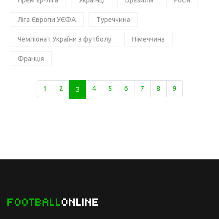
Прем'єр-ліга
Українці
Бразилія
Росія
Ліга Європи УЄФА
Туреччина
Чемпіонат України з футболу
Німеччина
Франція
1
2
3
4
5
6
7
8
9
FOOTBALL
ONLINE