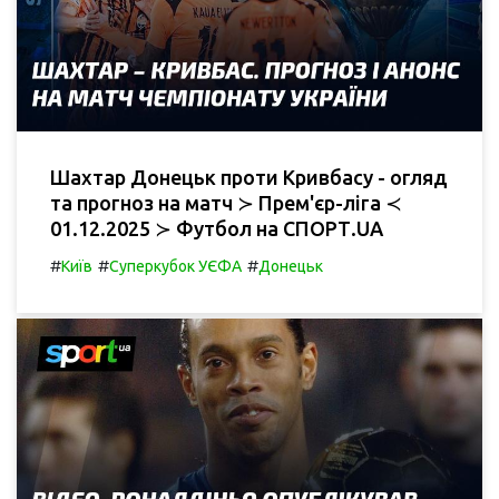
Шахтар Донецьк проти Кривбасу - огляд
та прогноз на матч ≻ Прем'єр-ліга ≺
01.12.2025 ≻ Футбол на СПОРТ.UA
#
#
#
Київ
Суперкубок УЄФА
Донецьк