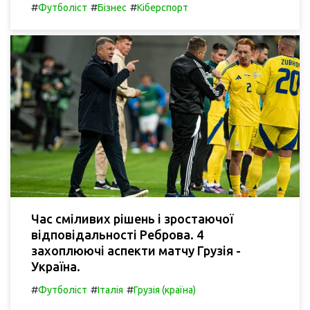
#
#
#
Футболіст
Бізнес
Кіберспорт
Час сміливих рішень і зростаючої
відповідальності Реброва. 4
захоплюючі аспекти матчу Грузія -
Україна.
#
#
#
Футболіст
Італія
Грузія (країна)