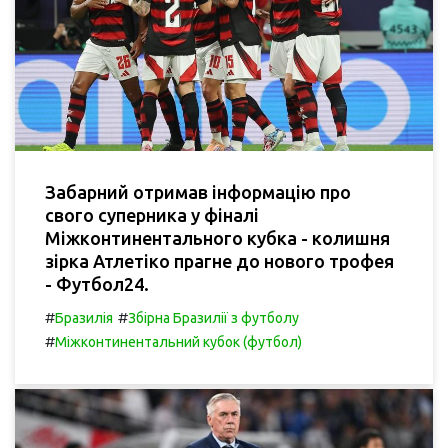
Забарний отримав інформацію про
свого суперника у фіналі
Міжконтинентального кубка - колишня
зірка Атлетіко прагне до нового трофея
- Футбол24.
#
#
Бразилія
Збірна Бразилії з футболу
#
Міжконтинентальний кубок (футбол)