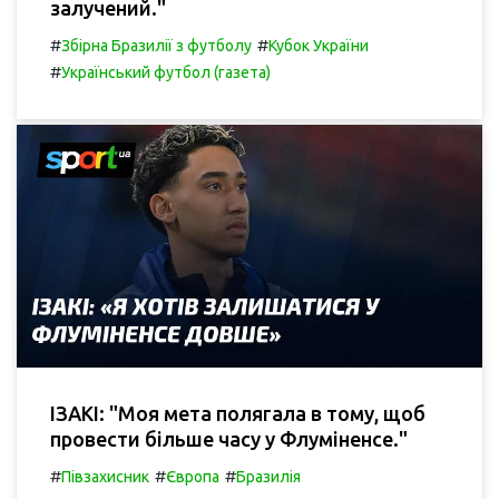
залучений."
#
#
Збірна Бразилії з футболу
Кубок України
#
Український футбол (газета)
ІЗАКІ: "Моя мета полягала в тому, щоб
провести більше часу у Флуміненсе."
#
#
#
Півзахисник
Європа
Бразилія