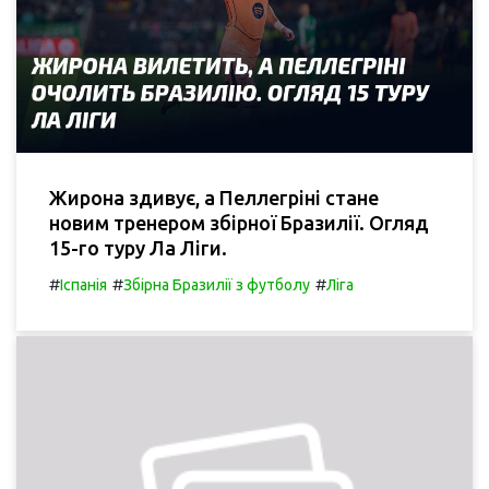
Жирона здивує, а Пеллегріні стане
новим тренером збірної Бразилії. Огляд
15-го туру Ла Ліги.
#
#
#
Іспанія
Збірна Бразилії з футболу
Ліга