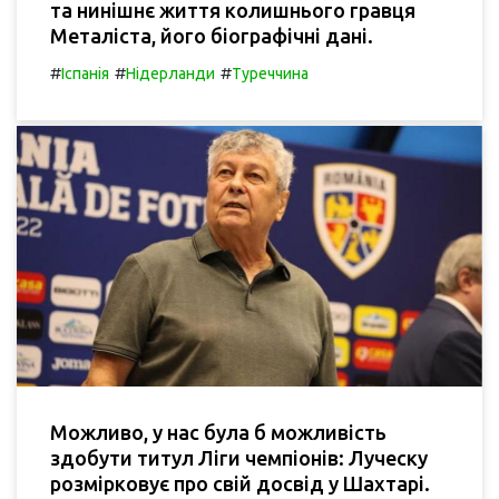
та нинішнє життя колишнього гравця
Металіста, його біографічні дані.
#
#
#
Іспанія
Нідерланди
Туреччина
Можливо, у нас була б можливість
здобути титул Ліги чемпіонів: Луческу
розмірковує про свій досвід у Шахтарі.