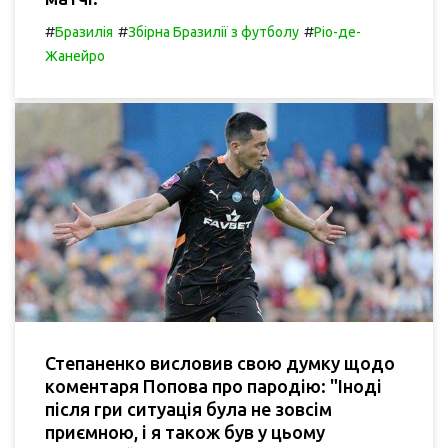
#
#
#
Бразилія
Збірна Бразилії з футболу
Ріо-де-
Жанейро
Степаненко висловив свою думку щодо
коментаря Попова про пародію: "Іноді
після гри ситуація була не зовсім
приємною, і я також був у цьому