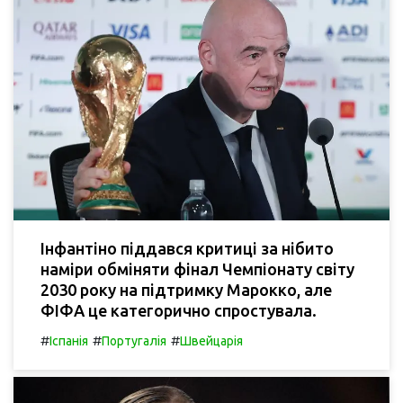
Інфантіно піддався критиці за нібито
наміри обміняти фінал Чемпіонату світу
2030 року на підтримку Марокко, але
ФІФА це категорично спростувала.
#
#
#
Іспанія
Португалія
Швейцарія