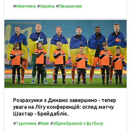
#
#
#
Німеччина
Україна
Півзахисник
Розрахунки з Динамо завершено - тепер
увага на Лігу конференцій: огляд матчу
Шахтар - Брейдаблік.
#
#
#
Туреччина
Київ
Збірна Бразилії з футболу