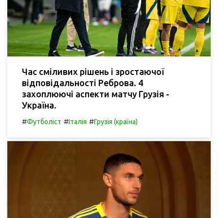
Час сміливих рішень і зростаючої
відповідальності Реброва. 4
захоплюючі аспекти матчу Грузія -
Україна.
#
#
#
Футболіст
Італія
Грузія (країна)