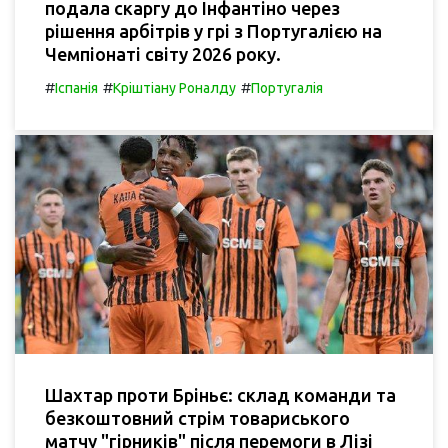
подала скаргу до Інфантіно через
рішення арбітрів у грі з Португалією на
Чемпіонаті світу 2026 року.
#
#
#
Іспанія
Кріштіану Роналду
Португалія
Шахтар проти Бріньє: склад команди та
безкоштовний стрім товариського
матчу "гірників" після перемоги в Лізі