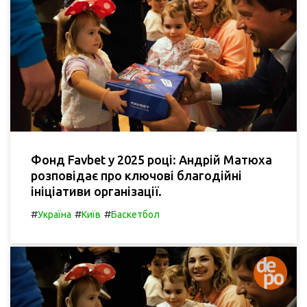
Фонд Favbet у 2025 році: Андрій Матюха
розповідає про ключові благодійні
ініціативи організації.
#
#
#
Україна
Київ
Баскетбол