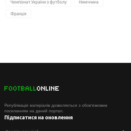
Чемпіонат України з футболу
Німеччина
Франція
FOOTBALL
ONLINE
Републікація матеріалів дозволяється з обов'язковим
посиланням на даний портал.
Підписатися на оновлення