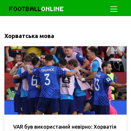
FOOTBALL
ONLINE
Хорватська мова
VAR був використаний невірно: Хорватія