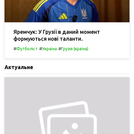
Яремчук: У Грузії в даний момент
формуються нові таланти.
#
#
#
Футболіст
Україна
Грузія (країна)
Актуальне