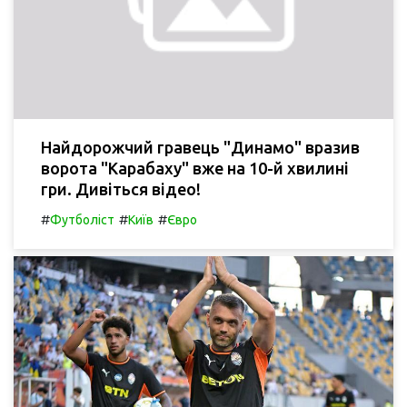
Найдорожчий гравець "Динамо" вразив
ворота "Карабаху" вже на 10-й хвилині
гри. Дивіться відео!
#
#
#
Футболіст
Київ
Євро