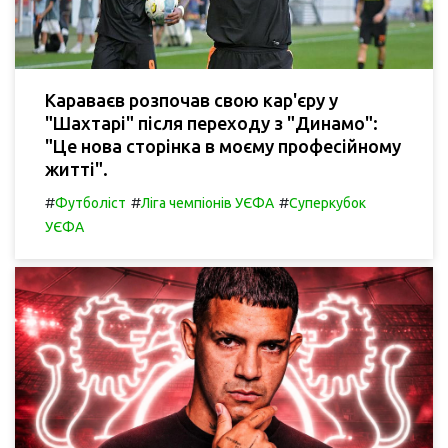
Караваєв розпочав свою кар'єру у
"Шахтарі" після переходу з "Динамо":
"Це нова сторінка в моєму професійному
житті".
#
#
#
Футболіст
Ліга чемпіонів УЄФА
Суперкубок
УЄФА