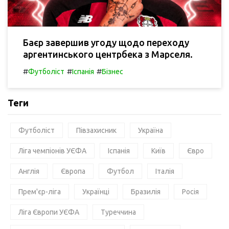
Баєр завершив угоду щодо переходу
аргентинського центрбека з Марселя.
#
#
#
Футболіст
Іспанія
Бізнес
Теги
Футболіст
Півзахисник
Україна
Ліга чемпіонів УЄФА
Іспанія
Київ
Євро
Англія
Європа
Футбол
Італія
Прем'єр-ліга
Українці
Бразилія
Росія
Ліга Європи УЄФА
Туреччина