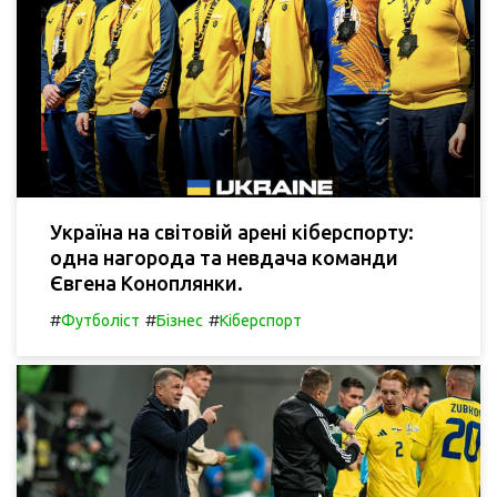
Україна на світовій арені кіберспорту:
одна нагорода та невдача команди
Євгена Коноплянки.
#
#
#
Футболіст
Бізнес
Кіберспорт