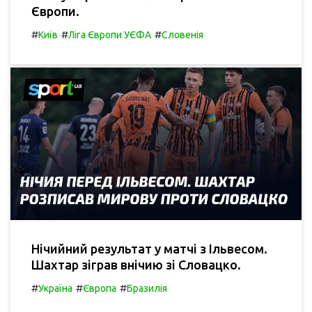
Європи.
#
#
#
Київ
Ліга Європи УЄФА
Словенія
Нічийний результат у матчі з Ільвесом.
Шахтар зіграв внічию зі Словацко.
#
#
#
Україна
Європа
Бразилія