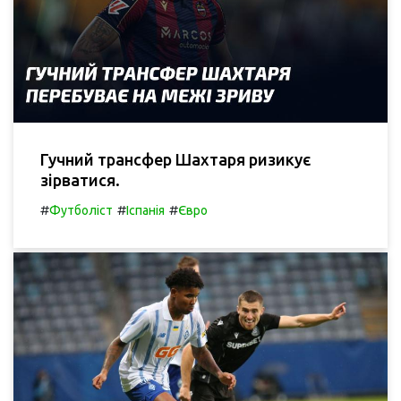
Гучний трансфер Шахтаря ризикує
зірватися.
#
#
#
Футболіст
Іспанія
Євро