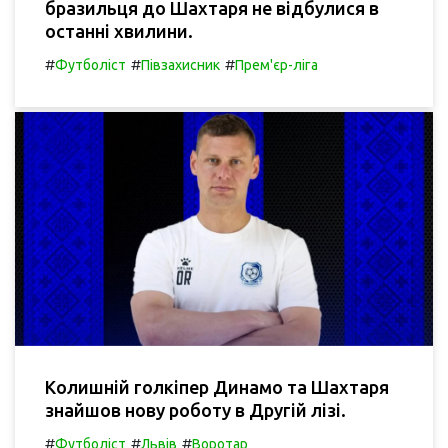
бразильця до Шахтаря не відбулися в
останні хвилини.
#
#
#
Футболіст
Півзахисник
Прем'єр-ліга
Колишній голкіпер Динамо та Шахтаря
знайшов нову роботу в Другій лізі.
#
#
#
Футболіст
Львів
Воротар