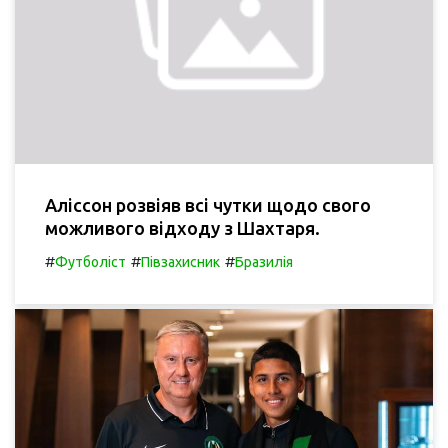
Аліссон розвіяв всі чутки щодо свого
можливого відходу з Шахтаря.
#
#
#
Футболіст
Півзахисник
Бразилія