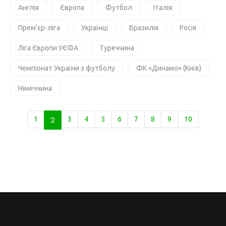
Англія
Європа
Футбол
Італія
Прем'єр-ліга
Українці
Бразилія
Росія
Ліга Європи УЄФА
Туреччина
Чемпіонат України з футболу
ФК «Динамо» (Київ)
Німеччина
1
2
3
4
5
6
7
8
9
10