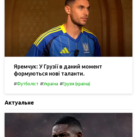
Яремчук: У Грузії в даний момент
формуються нові таланти.
#
#
#
Футболіст
Україна
Грузія (країна)
Актуальне