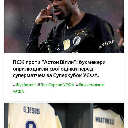
ПСЖ проти "Астон Вілли": букмекери
оприлюднили свої оцінки перед
суперматчем за Суперкубок УЄФА.
#
#
#
Футболіст
Ліга Європи УЄФА
Ліга чемпіонів
УЄФА