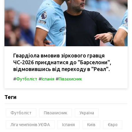
Гвардіола вмовив зіркового гравця
ЧС-2026 приєднатися до "Барселони",
відмовившись від переходу в "Реал".
#
#
#
Футболіст
Іспанія
Півзахисник
Теги
Футболіст
Півзахисник
Україна
Ліга чемпіонів УЄФА
Іспанія
Київ
Євро