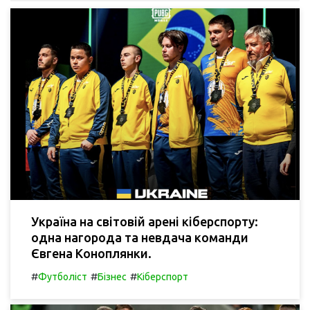
Україна на світовій арені кіберспорту:
одна нагорода та невдача команди
Євгена Коноплянки.
#
#
#
Футболіст
Бізнес
Кіберспорт