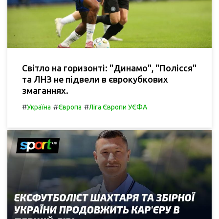
Світло на горизонті: "Динамо", "Полісся"
та ЛНЗ не підвели в єврокубкових
змаганнях.
#
#
#
Україна
Європа
Ліга Європи УЄФА