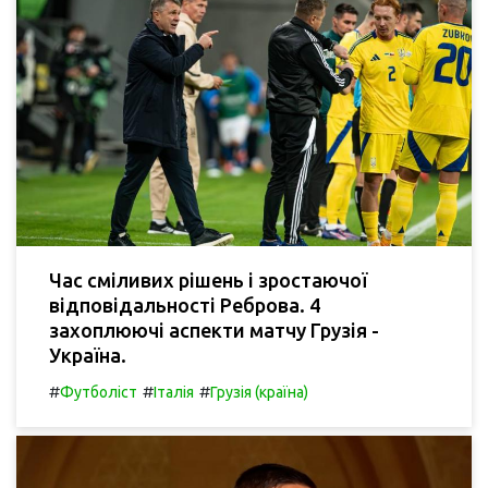
Час сміливих рішень і зростаючої
відповідальності Реброва. 4
захоплюючі аспекти матчу Грузія -
Україна.
#
#
#
Футболіст
Італія
Грузія (країна)