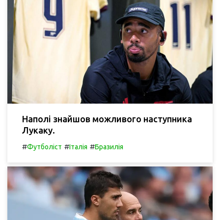
Наполі знайшов можливого наступника
Лукаку.
#
#
#
Футболіст
Італія
Бразилія