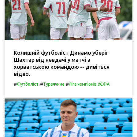
Колишній футболіст Динамо уберіг
Шахтар від невдачі у матчі з
хорватською командою -- дивіться
відео.
#
#
#
Футболіст
Туреччина
Ліга чемпіонів УЄФА