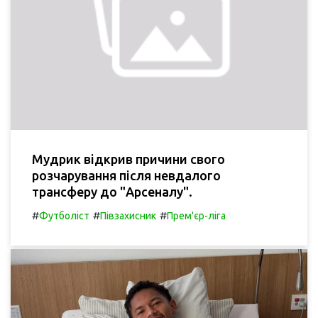
Мудрик відкрив причини свого
розчарування після невдалого
трансферу до "Арсеналу".
#
#
#
Футболіст
Півзахисник
Прем'єр-ліга