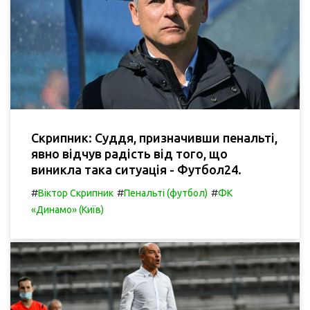
Скрипник: Суддя, призначивши пенальті,
явно відчув радість від того, що
виникла така ситуація - Футбол24.
#
#
#
Віктор Скрипник
Пенальті (футбол)
ФК
«Динамо» (Київ)