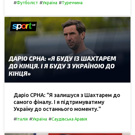
#
#
#
Футболіст
Україна
Туреччина
Даріо СРНА: "Я залишуся з Шахтарем до
самого фіналу. І я підтримуватиму
Україну до останнього моменту."
#
#
#
Італія
Україна
Саудівська Аравія