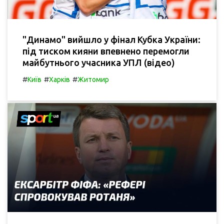
"Динамо" вийшло у фінал Кубка України:
під тиском кияни впевнено перемогли
майбутнього учасника УПЛ (відео)
#
#
#
Київ
Харків
Житомир