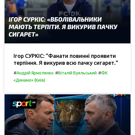
Ігор СУРКІС: "Фанати повинні проявити
терпіння. Я викурив всю пачку сигарет."
#
#
#
Андрій Ярмоленко
Віталій Буяльський
ФК
«Динамо» (Київ)