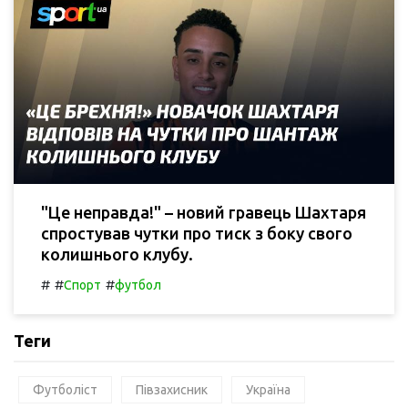
"Це неправда!" – новий гравець Шахтаря
спростував чутки про тиск з боку свого
колишнього клубу.
#
#
#
Спорт
футбол
Теги
Футболіст
Півзахисник
Україна