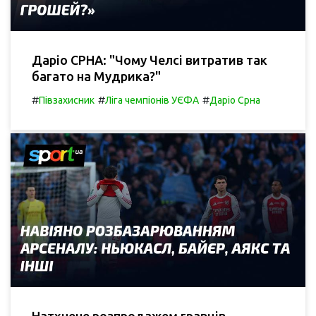
Даріо СРНА: "Чому Челсі витратив так
багато на Мудрика?"
#
#
#
Півзахисник
Ліга чемпіонів УЄФА
Даріо Срна