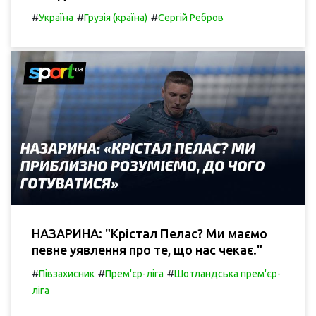
#
#
#
Україна
Грузія (країна)
Сергій Ребров
НАЗАРИНА: "Крістал Пелас? Ми маємо
певне уявлення про те, що нас чекає."
#
#
#
Півзахисник
Прем'єр-ліга
Шотландська прем'єр-
ліга