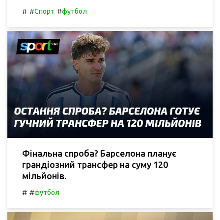
#
#
#
Спорт
футбол
Фінальна спроба? Барселона планує
грандіозний трансфер на суму 120
мільйонів.
#
#
футбол