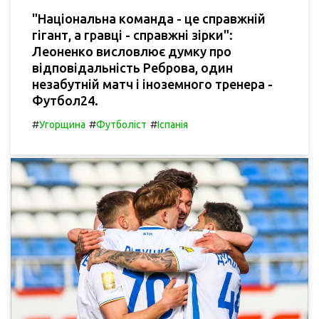
"Національна команда - це справжній
гігант, а гравці - справжні зірки":
Леоненко висловлює думку про
відповідальність Реброва, один
незабутній матч і іноземного тренера -
Футбол24.
#
#
#
Угорщина
Футболіст
Іспанія