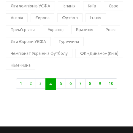
Ліга чемпіонів УЄФА
Іспанія
Київ
Євро
Англія
Європа
Футбол
Італія
Прем'єр-ліга
Українці
Бразилія
Росія
Ліга Європи УЄФА
Туреччина
Чемпіонат України з футболу
ФК «Динамо» (Київ)
Німеччина
1
2
3
4
5
6
7
8
9
10