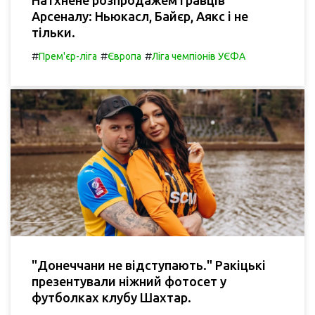
Натхнене розпродажем гравців
Арсеналу: Ньюкасл, Байєр, Аякс і не
тільки.
#
#
#
Прем'єр-ліга
Європа
Ліга чемпіонів УЄФА
"Донеччани не відступають." Ракіцькі
презентували ніжний фотосет у
футболках клубу Шахтар.