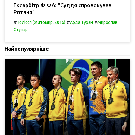
Ексарбітр ФІФА: "Суддя спровокував
Ротаня"
#
#
#
Полісся (Житомир, 2016)
Арда Туран
Мирослав
Ступар
Найпопулярніше