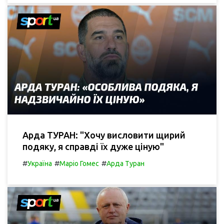
Арда ТУРАН: "Хочу висловити щирий
подяку, я справді їх дуже ціную"
#
#
#
Україна
Маріо Гомес
Арда Туран