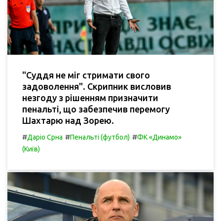
"Суддя не міг стримати свого
задоволення". Скрипник висловив
незгоду з рішенням призначити
пенальті, що забезпечив перемогу
Шахтарю над Зорею.
#
#
#
Даріо Срна
Пенальті (футбол)
ФК «Динамо»
(Київ)