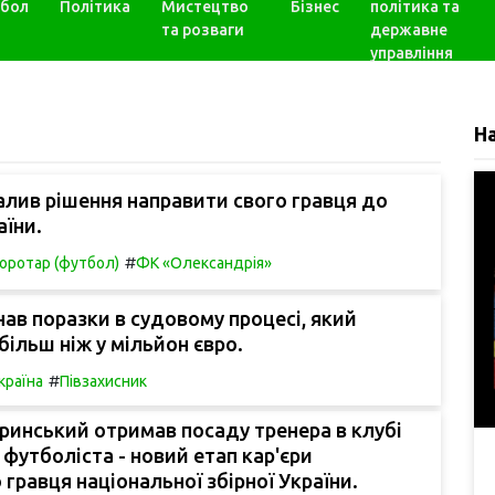
бол
Політика
Мистецтво
Бізнес
політика та
та розваги
державне
управління
Н
лив рішення направити свого гравця до
аїни.
#
оротар (футбол)
ФК «Олександрія»
ав поразки в судовому процесі, який
більш ніж у мільйон євро.
#
країна
Півзахисник
инський отримав посаду тренера в клубі
 футболіста - новий етап кар'єри
гравця національної збірної України.