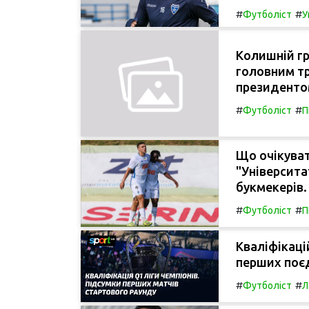
#
#
Футболіст
У
Колишній гр
головним тр
президентом
#
#
Футболіст
П
Що очікуват
"Університа
букмекерів.
#
#
Футболіст
П
Кваліфікаці
перших поєд
#
#
Футболіст
Л