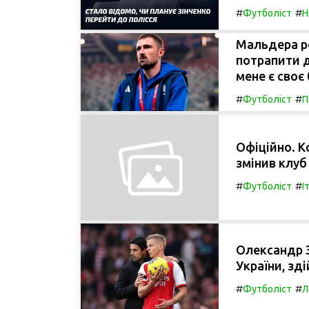
#
#
Футболіст
Н
Мальдера р
потрапити д
мене є своє
#
#
Футболіст
П
Офіційно. К
змінив клуб 
#
#
Футболіст
І
Олександр З
України, зд
#
#
Футболіст
Л