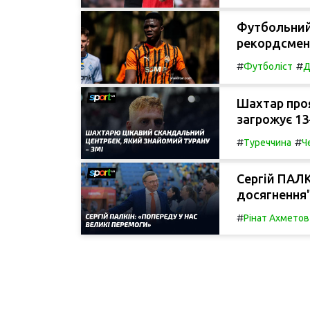
Футбольний
рекордсмен
#
#
Футболіст
Д
Шахтар проя
загрожує 13
#
#
Туреччина
Ч
Сергій ПАЛК
досягнення
#
Рінат Ахметов