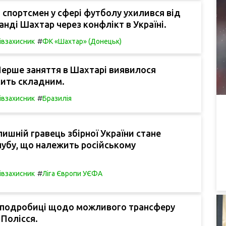
спортсмен у сфері футболу ухилився від
манді Шахтар через конфлікт в Україні.
#
івзахисник
ФК «Шахтар» (Донецьк)
Перше заняття в Шахтарі виявилося
сить складним.
#
івзахисник
Бразилія
ишній гравець збірної України стане
убу, що належить російському
#
івзахисник
Ліга Європи УЄФА
 подробиці щодо можливого трансферу
 Полісся.