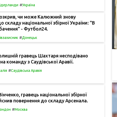
#
ідерланди
Україна
озкрив, чи може Калюжний знову
о складу національної збірної України: "В
 бачення" - Футбол24.
#
івзахисник
Донецьк
олишній гравець Шахтаря несподівано
на команду з Саудівської Аравії.
#
талія
Саудівська Аравія
інченко, гравець національної збірної
ійснив повернення до складу Арсенала.
#
ондон
Москва