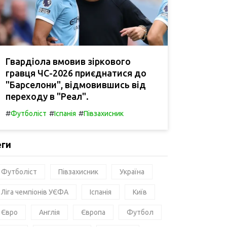
Гвардіола вмовив зіркового
гравця ЧС-2026 приєднатися до
"Барселони", відмовившись від
переходу в "Реал".
#
#
#
Футболіст
Іспанія
Півзахисник
еги
Футболіст
Півзахисник
Україна
Ліга чемпіонів УЄФА
Іспанія
Київ
Євро
Англія
Європа
Футбол