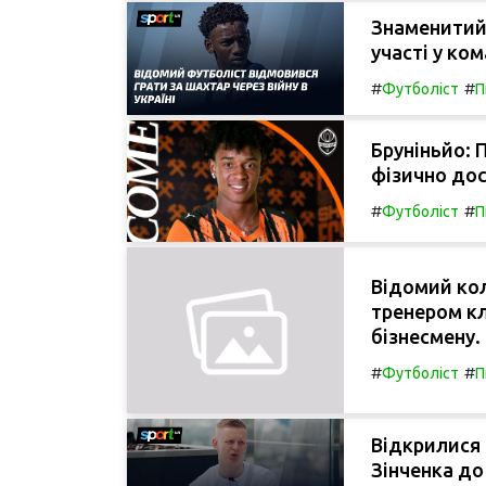
Знаменитий 
участі у ко
#
#
Футболіст
П
Бруніньйо: 
фізично до
#
#
Футболіст
П
Відомий кол
тренером кл
бізнесмену.
#
#
Футболіст
П
Відкрилися
Зінченка до