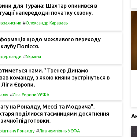
вини для Турана: Шахтар опинився в
туації напередодні початку сезону.
#
івзахисник
Олександр Караваєв
інформація щодо можливого переходу
 клубу Полісся.
#
ідерланди
Україна
атиметься нами." Тренер Динамо
ав команду, з якою кияни зустрінуться в
ї Ліги Європи.
#
талія
Ліга Європи УЄФА
вагу на Роналду, Мессі та Модрича".
хтаря поділився таємницями досягнення
А
ізичної підготовки.
#
ріштіану Роналду
Ліга чемпіонів УЄФА