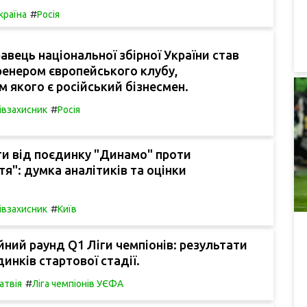
#
країна
Росія
авець національної збірної України став
енером європейського клубу,
 якого є російський бізнесмен.
#
івзахисник
Росія
и від поєдинку "Динамо" проти
тя": думка аналітиків та оцінки
#
івзахисник
Київ
йний раунд Q1 Ліги чемпіонів: результати
инків стартової стадії.
#
атвія
Ліга чемпіонів УЄФА