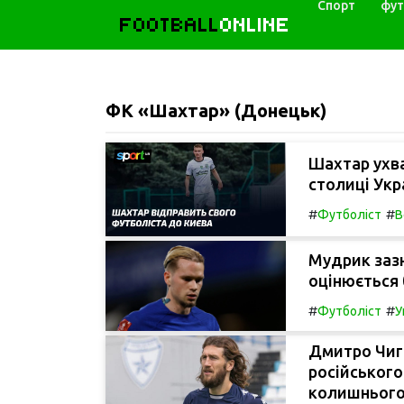
Спорт
фут
FOOTBALL
ONLINE
ФК «Шахтар» (Донецьк)
Шахтар ухва
столиці Укр
#
#
Футболіст
В
Мудрик зазн
оцінюється 
#
#
Футболіст
У
Дмитро Чигр
російського
колишнього 