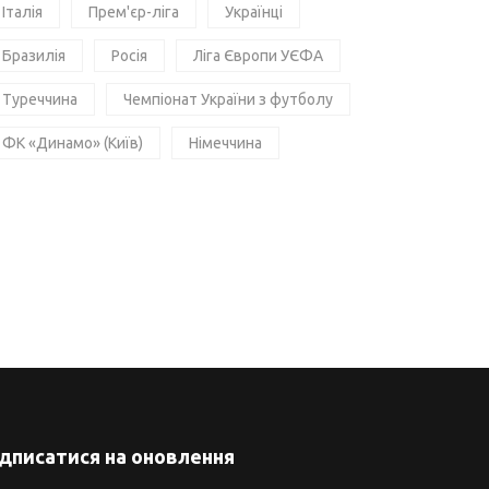
Італія
Прем'єр-ліга
Українці
Бразилія
Росія
Ліга Європи УЄФА
Туреччина
Чемпіонат України з футболу
ФК «Динамо» (Київ)
Німеччина
ідписатися на оновлення