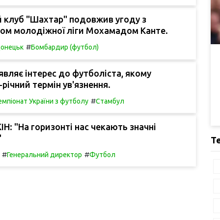
 клуб "Шахтар" подовжив угоду з
ом молодіжної ліги Мохамадом Канте.
#
онецьк
Бомбардир (футбол)
вляє інтерес до футболіста, якому
-річний термін ув'язнення.
#
емпіонат України з футболу
Стамбул
ІН: "На горизонті нас чекають значні
"
Т
#
#
Генеральний директор
Футбол