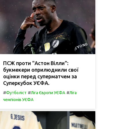
ПСЖ проти "Астон Вілли":
букмекери оприлюднили свої
оцінки перед суперматчем за
Суперкубок УЄФА.
#
#
#
Футболіст
Ліга Європи УЄФА
Ліга
чемпіонів УЄФА