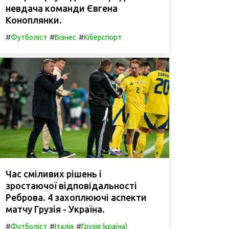
невдача команди Євгена
Коноплянки.
#
#
#
Футболіст
Бізнес
Кіберспорт
Час сміливих рішень і
зростаючої відповідальності
Реброва. 4 захоплюючі аспекти
матчу Грузія - Україна.
#
#
#
Футболіст
Італія
Грузія (країна)