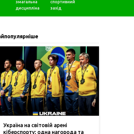
змагальна
спортивний
дисципліна
захід
айпопулярніше
Україна на світовій арені
кіберспорту: одна нагорода та