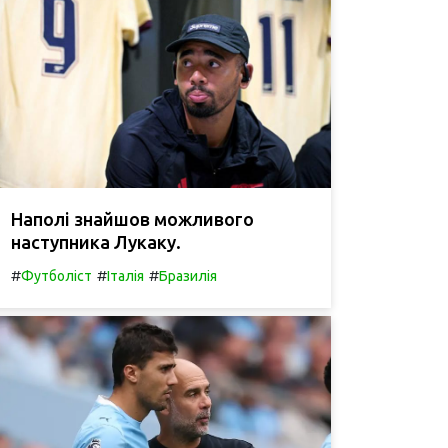
Наполі знайшов можливого
наступника Лукаку.
#
#
#
Футболіст
Італія
Бразилія