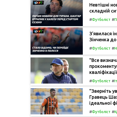
Невтішні но
складній си
#
#
Футболіст
П
З'явилася 
Зінченка до
#
#
Футболіст
Н
"Все визнач
прокоментув
кваліфікаці
#
#
Футболіст
І
"Зверніть у
Гравець Ша
ідеальної ф
#
#
Футболіст
К