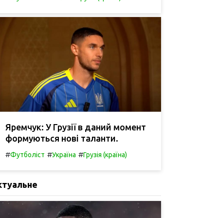
Яремчук: У Грузії в даний момент
формуються нові таланти.
#
#
#
Футболіст
Україна
Грузія (країна)
ктуальне