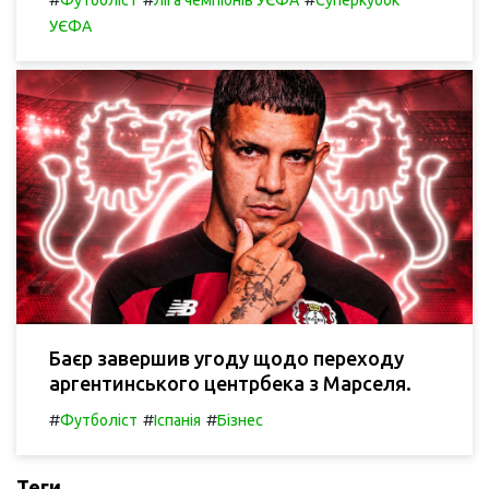
УЄФА
Баєр завершив угоду щодо переходу
аргентинського центрбека з Марселя.
#
#
#
Футболіст
Іспанія
Бізнес
Теги