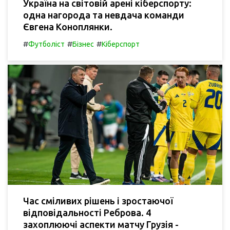
Україна на світовій арені кіберспорту:
одна нагорода та невдача команди
Євгена Коноплянки.
#
#
#
Футболіст
Бізнес
Кіберспорт
Час сміливих рішень і зростаючої
відповідальності Реброва. 4
захоплюючі аспекти матчу Грузія -