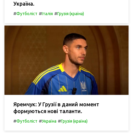
Україна.
#
#
#
Футболіст
Італія
Грузія (країна)
Яремчук: У Грузії в даний момент
формуються нові таланти.
#
#
#
Футболіст
Україна
Грузія (країна)