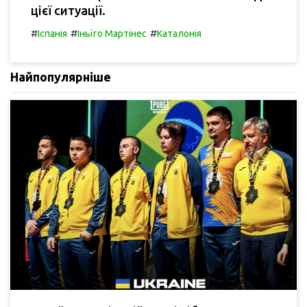
цієї ситуації.
#
#
#
Іспанія
Іньїго Мартінес
Каталонія
Найпопулярніше