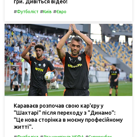
гри. Дивіться відео!
#
#
#
Футболіст
Київ
Євро
Караваєв розпочав свою кар'єру у
"Шахтарі" після переходу з "Динамо":
"Це нова сторінка в моєму професійному
житті".
#
#
#
Футболіст
Ліга чемпіонів УЄФА
Суперкубок