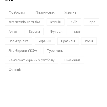
Футболіст
Півзахисник
Україна
Ліга чемпіонів УЄФА
Іспанія
Київ
Євро
Англія
Європа
Футбол
Італія
Прем'єр-ліга
Українці
Бразилія
Росія
Ліга Європи УЄФА
Туреччина
Чемпіонат України з футболу
Німеччина
Франція