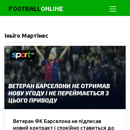
FOOTBALL
ONLINE
Іньїго Мартінес
Ветеран ФК Барселона не підписав
новий контракт і спокійно ставиться до