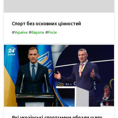
Спорт без основних цінностей
#
#
#
Україна
Європа
Росія
Які українські спортсмени обрали шлях