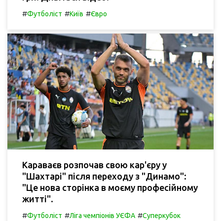
#
#
#
Футболіст
Київ
Євро
Караваєв розпочав свою кар'єру у
"Шахтарі" після переходу з "Динамо":
"Це нова сторінка в моєму професійному
житті".
#
#
#
Футболіст
Ліга чемпіонів УЄФА
Суперкубок