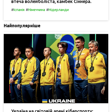
втеча волейболіста, камбек Сіннера.
#
#
#
Іспанія
Німеччина
Нідерланди
Найпопулярніше
Україна на світовій арені кіберспорту: