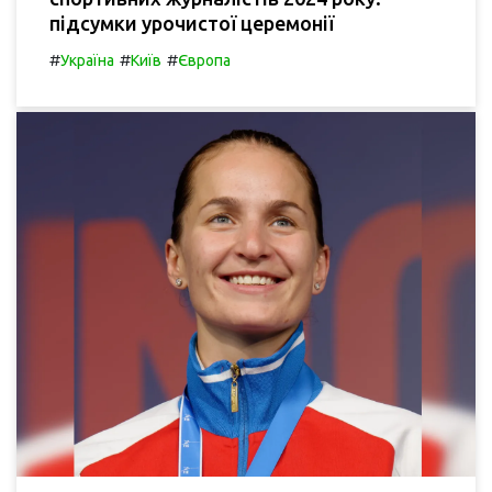
підсумки урочистої церемонії
#
#
#
Україна
Київ
Європа