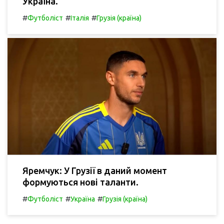
Україна.
#
#
#
Футболіст
Італія
Грузія (країна)
Яремчук: У Грузії в даний момент
формуються нові таланти.
#
#
#
Футболіст
Україна
Грузія (країна)