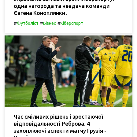
одна нагорода та невдача команди
Євгена Коноплянки.
#
#
#
Футболіст
Бізнес
Кіберспорт
Час сміливих рішень і зростаючої
відповідальності Реброва. 4
захоплюючі аспекти матчу Грузія -