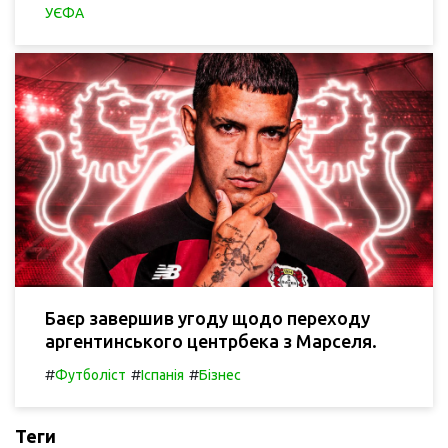
УЄФА
Баєр завершив угоду щодо переходу
аргентинського центрбека з Марселя.
#
#
#
Футболіст
Іспанія
Бізнес
Теги