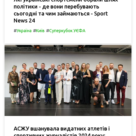
політики - де вони перебувають
сьогодні та чим займаються - Sport
News 24
#
#
#
Україна
Київ
Суперкубок УЄФА
АСЖУ вшанувала видатних атлетів і
спортивних журналістів 2024 року: