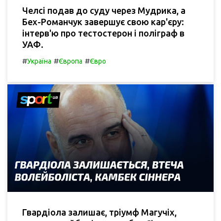
Челсі подав до суду через Мудрика, а
Бех-Романчук завершує свою кар'єру:
інтерв'ю про тестостерон і поліграф в
УАФ.
#
#
#
Україна
Європа
Євро
Гвардіола залишає, тріумф Магучіх,