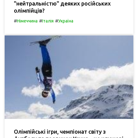
"нейтральністю" деяких російських
олімпійців?
#
#
#
Німеччина
Італія
Україна
Олімпійські ігри, чемпіонат світу з