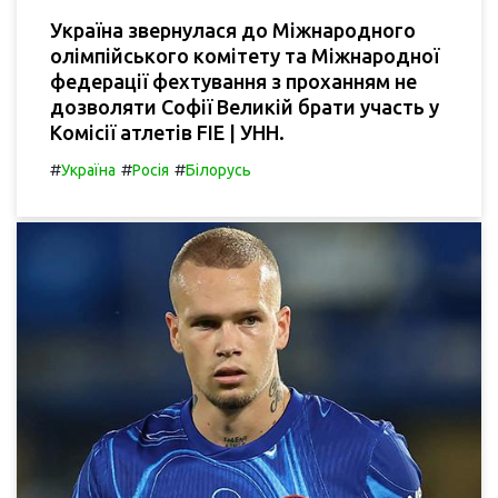
Україна звернулася до Міжнародного
олімпійського комітету та Міжнародної
федерації фехтування з проханням не
дозволяти Софії Великій брати участь у
Комісії атлетів FIE | УНН.
#
#
#
Україна
Росія
Білорусь