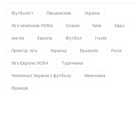
Футболіст
Півзахисник
Україна
Ліга чемпіонів УЄФА
Іспанія
Київ
Євро
Англія
Європа
Футбол
Італія
Прем'єр-ліга
Українці
Бразилія
Росія
Ліга Європи УЄФА
Туреччина
Чемпіонат України з футболу
Німеччина
Франція