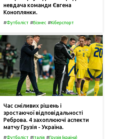
невдача команди Євгена
Коноплянки.
#
#
#
Футболіст
Бізнес
Кіберспорт
Час сміливих рішень і
зростаючої відповідальності
Реброва. 4 захоплюючі аспекти
матчу Грузія - Україна.
#
#
#
Футболіст
Італія
Грузія (країна)