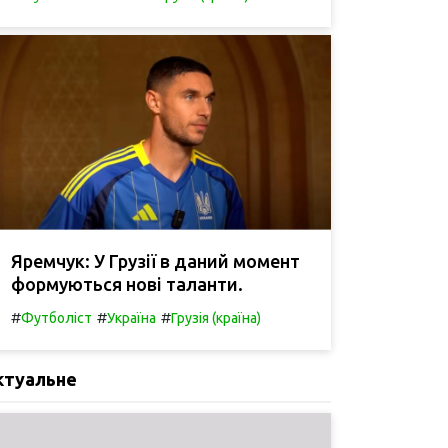
Яремчук: У Грузії в даний момент
формуються нові таланти.
#
#
#
Футболіст
Україна
Грузія (країна)
ктуальне