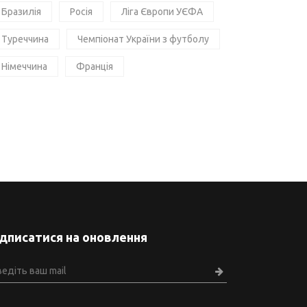
Бразилія
Росія
Ліга Європи УЄФА
Туреччина
Чемпіонат України з футболу
Німеччина
Франція
ідписатися на оновлення