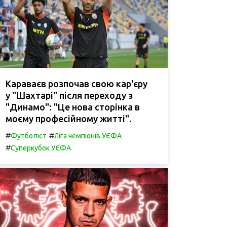
Караваєв розпочав свою кар'єру
у "Шахтарі" після переходу з
"Динамо": "Це нова сторінка в
моєму професійному житті".
#
#
Футболіст
Ліга чемпіонів УЄФА
#
Суперкубок УЄФА