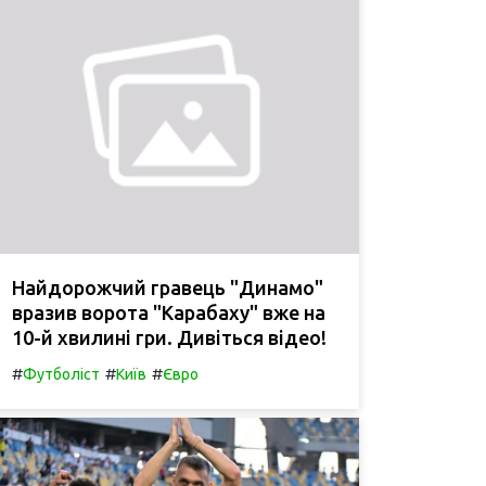
Найдорожчий гравець "Динамо"
вразив ворота "Карабаху" вже на
10-й хвилині гри. Дивіться відео!
#
#
#
Футболіст
Київ
Євро