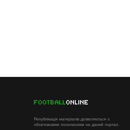
FOOTBALL
ONLINE
Републікація матеріалів дозволяється з
обов'язковим посиланням на даний портал.