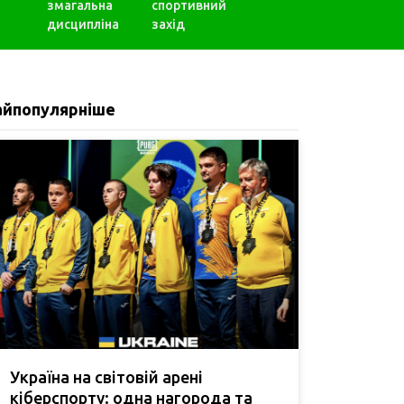
змагальна
спортивний
дисципліна
захід
айпопулярніше
Україна на світовій арені
кіберспорту: одна нагорода та