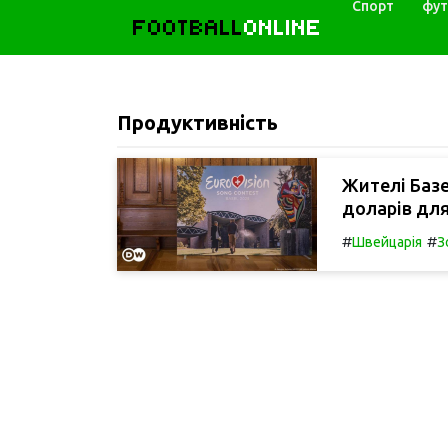
Спорт
фут
FOOTBALL
ONLINE
Продуктивність
Жителі Базе
доларів для
#
#
Швейцарія
З