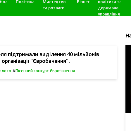
бол
Політика
Мистецтво
Бізнес
політика та
та розваги
державне
управління
Н
ля підтримали виділення 40 мільйонів
 організації "Євробачення".
#
олото
Пісенний конкурс Євробачення