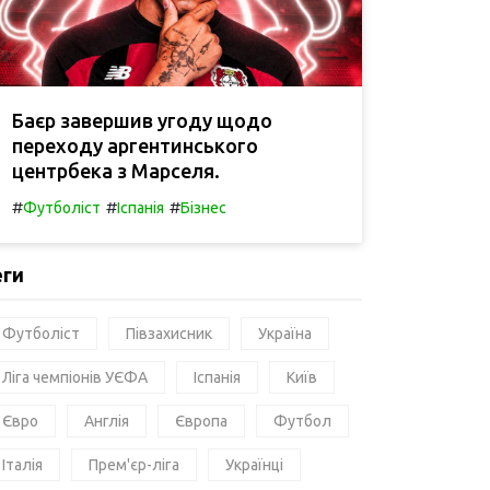
Баєр завершив угоду щодо
переходу аргентинського
центрбека з Марселя.
#
#
#
Футболіст
Іспанія
Бізнес
еги
Футболіст
Півзахисник
Україна
Ліга чемпіонів УЄФА
Іспанія
Київ
Євро
Англія
Європа
Футбол
Італія
Прем'єр-ліга
Українці