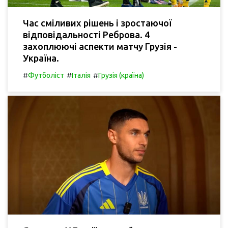
Час сміливих рішень і зростаючої
відповідальності Реброва. 4
захоплюючі аспекти матчу Грузія -
Україна.
#
#
#
Футболіст
Італія
Грузія (країна)