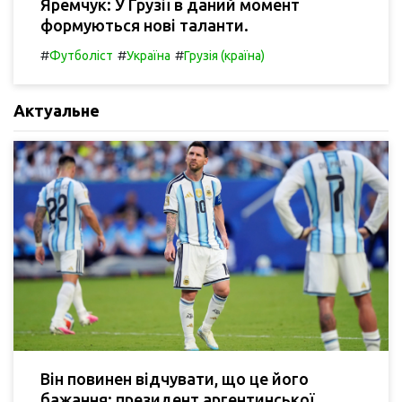
Яремчук: У Грузії в даний момент
формуються нові таланти.
#
#
#
Футболіст
Україна
Грузія (країна)
Актуальне
Він повинен відчувати, що це його
бажання: президент аргентинської