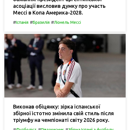
асоціації висловив думку про участь
Мессі в Копа Америка-2028.
#
#
#
Іспанія
Бразилія
Ліонель Мессі
Виконав обіцянку: зірка іспанської
збірної істотно змінила свій стиль після
тріумфу на чемпіонаті світу 2026 року.
#
#
#
Футболіст
Півзахисник
Збірна Іспанії з футболу