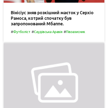
Вінісіус зняв розкішний маєток у Серхіо
Рамоса, котрий спочатку був
запропонований Мбаппе.
#
#
#
Футболіст
Саудівська Аравія
Півзахисник