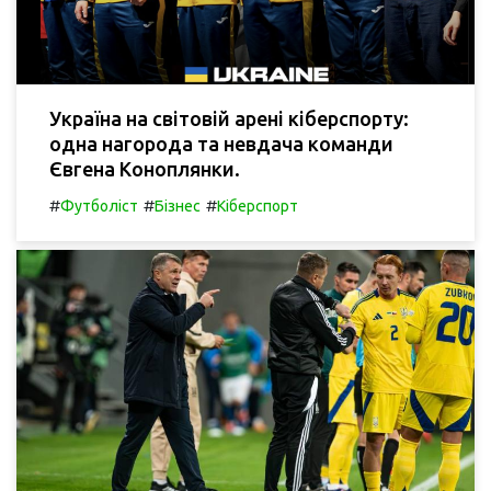
Україна на світовій арені кіберспорту:
одна нагорода та невдача команди
Євгена Коноплянки.
#
#
#
Футболіст
Бізнес
Кіберспорт