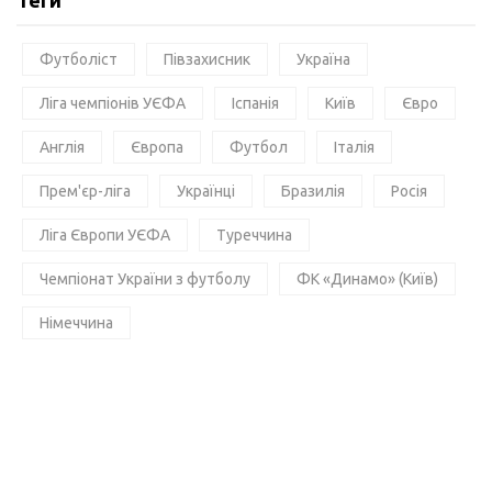
Теги
Футболіст
Півзахисник
Україна
Ліга чемпіонів УЄФА
Іспанія
Київ
Євро
Англія
Європа
Футбол
Італія
Прем'єр-ліга
Українці
Бразилія
Росія
Ліга Європи УЄФА
Туреччина
Чемпіонат України з футболу
ФК «Динамо» (Київ)
Німеччина