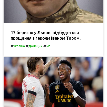
17 березня у Львові відбудеться
прощання з героєм Іваном Тиром.
#
#
#
Україна
Донецьк
Біг