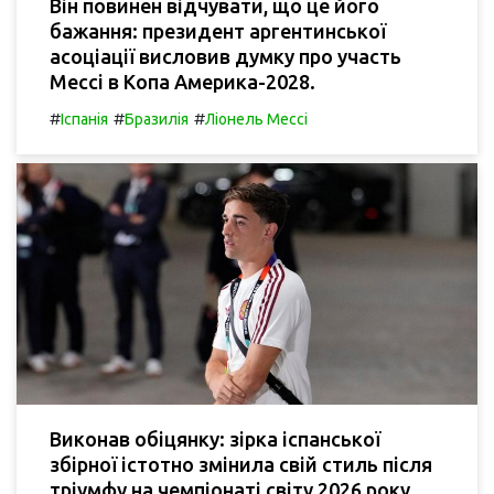
Він повинен відчувати, що це його
бажання: президент аргентинської
асоціації висловив думку про участь
Мессі в Копа Америка-2028.
#
#
#
Іспанія
Бразилія
Ліонель Мессі
Виконав обіцянку: зірка іспанської
збірної істотно змінила свій стиль після
тріумфу на чемпіонаті світу 2026 року.