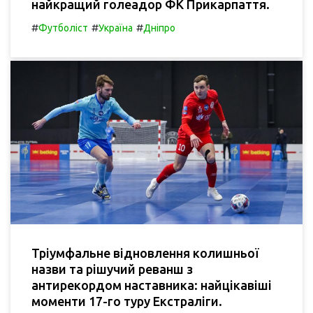
найкращий голеадор ФК Прикарпаття.
#
#
#
Футболіст
Україна
Дніпро
Тріумфальне відновлення колишньої
назви та рішучий реванш з
антирекордом наставника: найцікавіші
моменти 17-го туру Екстраліги.