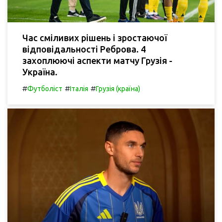
Час сміливих рішень і зростаючої
відповідальності Реброва. 4
захоплюючі аспекти матчу Грузія -
Україна.
#
#
#
Футболіст
Італія
Грузія (країна)