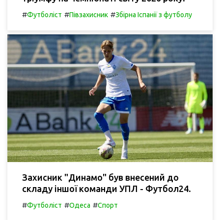
#
#
#
Футболіст
Півзахисник
Збірна Іспанії з футболу
Захисник "Динамо" був внесений до
складу іншої команди УПЛ - Футбол24.
#
#
#
Футболіст
Одеса
Спорт