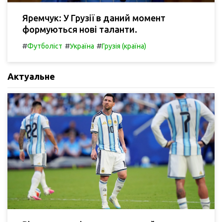
Яремчук: У Грузії в даний момент
формуються нові таланти.
#
#
#
Футболіст
Україна
Грузія (країна)
Актуальне