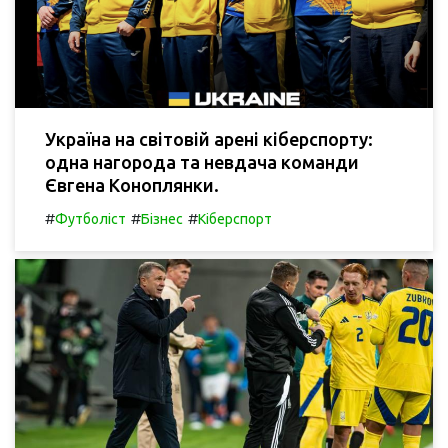
Україна на світовій арені кіберспорту:
одна нагорода та невдача команди
Євгена Коноплянки.
#
#
#
Футболіст
Бізнес
Кіберспорт