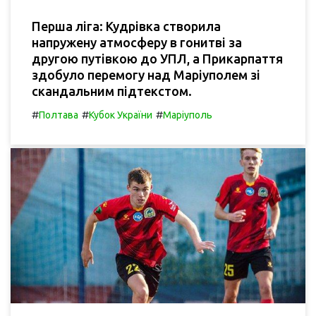
Перша ліга: Кудрівка створила
напружену атмосферу в гонитві за
другою путівкою до УПЛ, а Прикарпаття
здобуло перемогу над Маріуполем зі
скандальним підтекстом.
#
#
#
Полтава
Кубок України
Маріуполь