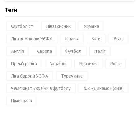
Теги
Футболіст
Півзахисник
Україна
Ліга чемпіонів УЄФА
Іспанія
Київ
Євро
Англія
Європа
Футбол
Італія
Прем'єр-ліга
Українці
Бразилія
Росія
Ліга Європи УЄФА
Туреччина
Чемпіонат України з футболу
ФК «Динамо» (Київ)
Німеччина