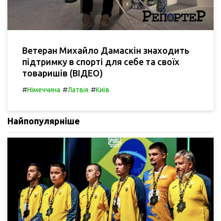
Ветеран Михайло Дамаскін знаходить
підтримку в спорті для себе та своїх
товаришів (ВІДЕО)
#
#
#
Німеччина
Латвія
Київ
Найпопулярніше