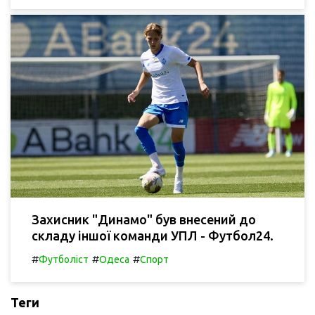
Захисник "Динамо" був внесений до
складу іншої команди УПЛ - Футбол24.
#
#
#
Футболіст
Одеса
Спорт
Теги