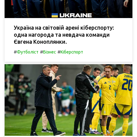
Україна на світовій арені кіберспорту:
одна нагорода та невдача команди
Євгена Коноплянки.
#
#
#
Футболіст
Бізнес
Кіберспорт