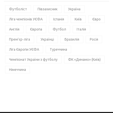
Футболіст
Півзахисник
Україна
Ліга чемпіонів УЄФА
Іспанія
Київ
Євро
Англія
Європа
Футбол
Італія
Прем'єр-ліга
Українці
Бразилія
Росія
Ліга Європи УЄФА
Туреччина
Чемпіонат України з футболу
ФК «Динамо» (Київ)
Німеччина