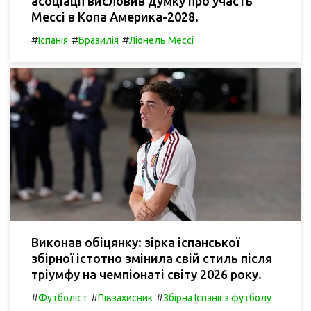
асоціації висловив думку про участь
Мессі в Копа Америка-2028.
#
#
#
Іспанія
Бразилія
Ліонель Мессі
Виконав обіцянку: зірка іспанської
збірної істотно змінила свій стиль після
тріумфу на чемпіонаті світу 2026 року.
#
#
#
Футболіст
Півзахисник
Збірна Іспанії з футболу