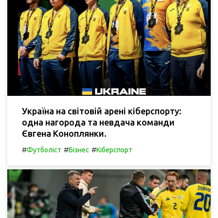
Україна на світовій арені кіберспорту:
одна нагорода та невдача команди
Євгена Коноплянки.
#
#
#
Футболіст
Бізнес
Кіберспорт