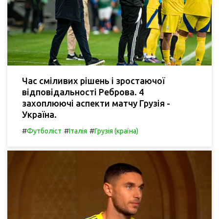
Час сміливих рішень і зростаючої
відповідальності Реброва. 4
захоплюючі аспекти матчу Грузія -
Україна.
#
#
#
Футболіст
Італія
Грузія (країна)