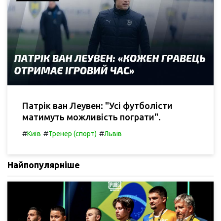
Патрік ван Леувен: "Усі футболісти
матимуть можливість пограти".
#
#
#
Київ
Тренер (спорт)
Львів
Найпопулярніше