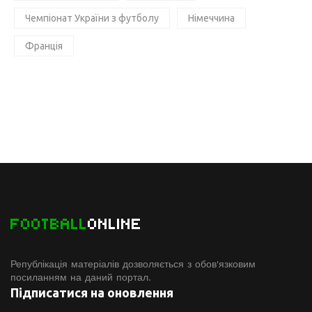
Чемпіонат України з футболу
Німеччина
Франція
FOOTBALL
ONLINE
Републікація матеріалів дозволяється з обов'язковим
посиланням на даний портал.
Підписатися на оновлення