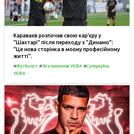
Караваєв розпочав свою кар'єру у
"Шахтарі" після переходу з "Динамо":
"Це нова сторінка в моєму професійному
житті".
#
#
#
Футболіст
Ліга чемпіонів УЄФА
Суперкубок
УЄФА