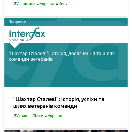
#
#
#
Угорщина
Україна
Київ
"Шахтар Сталеві": історія, успіхи та
шлях ветеранів команди
#
#
#
Україна
Київ
Українці