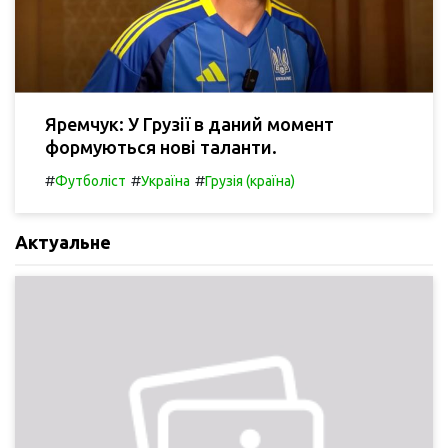
Яремчук: У Грузії в даний момент
формуються нові таланти.
#
#
#
Футболіст
Україна
Грузія (країна)
Актуальне