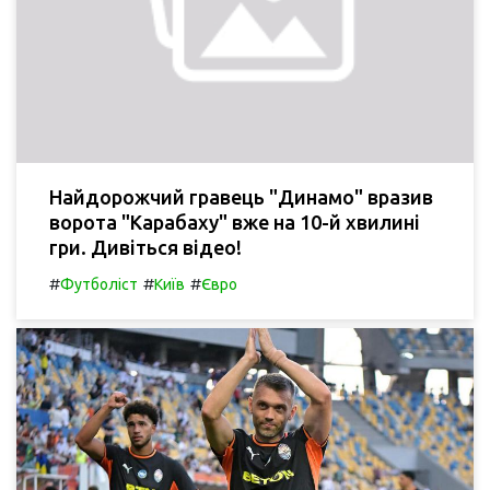
Найдорожчий гравець "Динамо" вразив
ворота "Карабаху" вже на 10-й хвилині
гри. Дивіться відео!
#
#
#
Футболіст
Київ
Євро