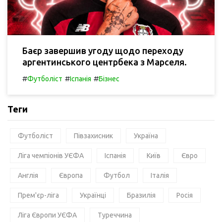
Баєр завершив угоду щодо переходу
аргентинського центрбека з Марселя.
#
#
#
Футболіст
Іспанія
Бізнес
Теги
Футболіст
Півзахисник
Україна
Ліга чемпіонів УЄФА
Іспанія
Київ
Євро
Англія
Європа
Футбол
Італія
Прем'єр-ліга
Українці
Бразилія
Росія
Ліга Європи УЄФА
Туреччина