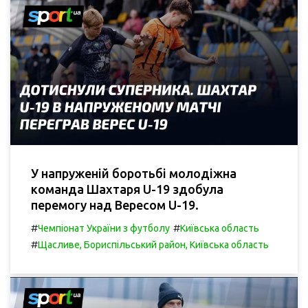
У напруженій боротьбі молодіжна
команда Шахтаря U-19 здобула
перемогу над Вересом U-19.
#
#
Чемпіонат України з футболу
Київська область
#
Щасливе, Бориспільський район, Київська область